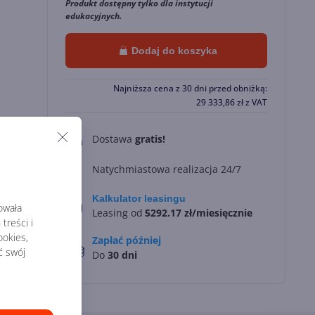
Produkt dostępny tylko dla instytucji
edukacyjnych.
Dodaj do koszyka
Najniższa cena z 30 dni przed obniżką:
29 333,86
zł
z VAT
Dostawa
gratis!
0
Natychmiastowa realizacja 24/7
Kalkulator leasingu
rowała
Leasing od
5292.17 zł/miesięcznie
treści i
okies,
Zapłać później
ć swój
Do
30 dni