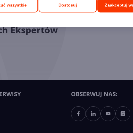
uć wszystkie
Dostosuj
Zaakceptuj w
ych Ekspertów
ERWISY
OBSERWUJ NAS: