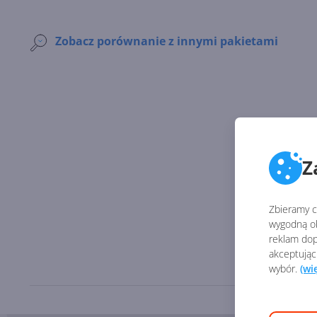
Zobacz porównanie z innymi pakietami
Z
Zbieramy ci
wygodną ob
reklam dop
akceptując
wybór.
(wi