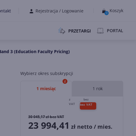
Koszyk
ntakt
Rejestracja
/
Logowanie
0
PORTAL
PRZETARGI
nd 3 (Education Faculty Pricing)
Wybierz okres subskrypcji
1 miesiąc
1 rok
30 045,17
zł bez VAT
23 994,41
zł netto / mies.