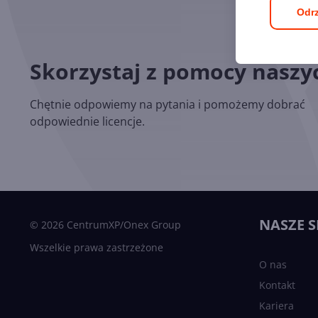
Odrz
Skorzystaj z pomocy nasz
Chętnie odpowiemy na pytania i pomożemy dobrać
odpowiednie licencje.
NASZE S
© 2026 CentrumXP/Onex Group
Wszelkie prawa zastrzeżone
O nas
Kontakt
Kariera