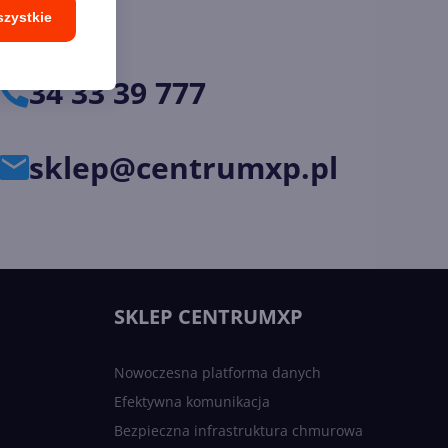
szystkie
34 33 39 777
sklep@centrumxp.pl
SKLEP CENTRUMXP
Nowoczesna platforma danych
Efektywna komunikacja
Bezpieczna infrastruktura chmurowa