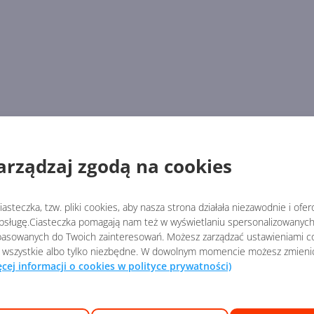
arządzaj zgodą na cookies
asteczka, tzw. pliki cookies, aby nasza strona działała niezawodnie i ofe
sługę.Ciasteczka pomagają nam też w wyświetlaniu spersonalizowanych 
asowanych do Twoich zainteresowań. Możesz zarządzać ustawieniami co
 wszystkie albo tylko niezbędne. W dowolnym momencie możesz zmieni
ęcej informacji o cookies w polityce prywatności)