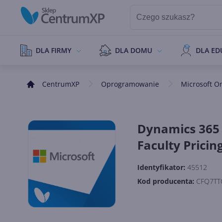
DLA FIRMY
DLA DOMU
DLA ED
CentrumXP
Oprogramowanie
Microsoft O
Dynamics 365 
Faculty Pricin
Identyfikator:
45512
Kod producenta:
CFQ7TT