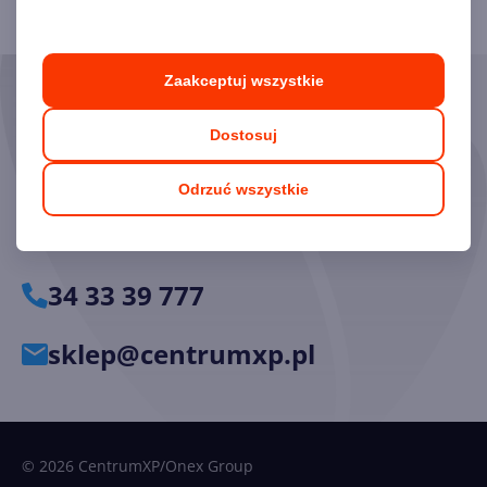
Zaakceptuj wszystkie
Skorzystaj z pomocy naszych
Dostosuj
Ekspertów
Odrzuć wszystkie
Chętnie odpowiemy na pytania i pomożemy dobrać
odpowiednie licencje.
34 33 39 777
sklep@centrumxp.pl
© 2026 CentrumXP/Onex Group