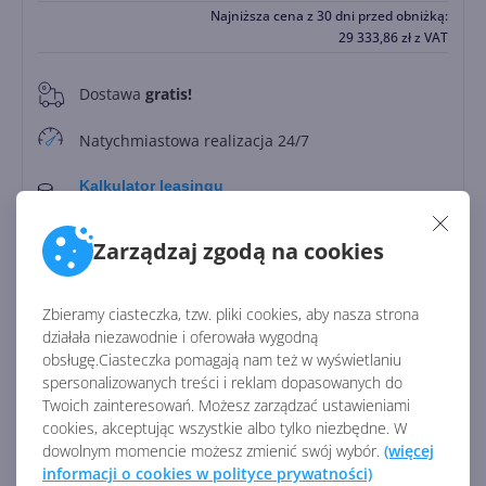
Najniższa cena z 30 dni przed obniżką:
29 333,86
zł
z VAT
Dostawa
gratis!
0
Natychmiastowa realizacja 24/7
Kalkulator leasingu
Leasing od
5292.17 zł/miesięcznie
Zarządzaj zgodą na cookies
Zapłać później
Do
30 dni
Zbieramy ciasteczka, tzw. pliki cookies, aby nasza strona
działała niezawodnie i oferowała wygodną
Identyfikator:
45533
obsługę.Ciasteczka pomagają nam też w wyświetlaniu
spersonalizowanych treści i reklam dopasowanych do
Kod producenta:
CFQ7TTC0HM0T
Twoich zainteresowań. Możesz zarządzać ustawieniami
cookies, akceptując wszystkie albo tylko niezbędne. W
dowolnym momencie możesz zmienić swój wybór.
(więcej
Zobacz porównanie z innymi pakietami
informacji o cookies w polityce prywatności)