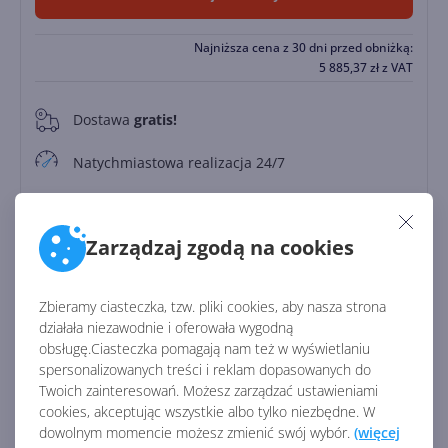
Najniższa cena z 30 dni przed obniżką:
5 885,37
zł
z VAT
Dostawa
gratis!
0
Natychmiastowa realizacja 24/7
Kalkulator leasingu
Leasing od
1081.77 zł/miesięcznie
Zarządzaj zgodą na cookies
Zapłać później
Do
30 dni
Zbieramy ciasteczka, tzw. pliki cookies, aby nasza strona
działała niezawodnie i oferowała wygodną
obsługę.Ciasteczka pomagają nam też w wyświetlaniu
Identyfikator:
45509
spersonalizowanych treści i reklam dopasowanych do
Kod producenta:
CFQ7TTC0HM0T
Twoich zainteresowań. Możesz zarządzać ustawieniami
cookies, akceptując wszystkie albo tylko niezbędne. W
dowolnym momencie możesz zmienić swój wybór.
(więcej