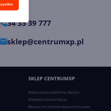
szystkie
34 33 39 777
sklep@centrumxp.pl
SKLEP CENTRUMXP
Nowoczesna platforma danych
Efektywna komunikacja
Bezpieczna infrastruktura chmurowa