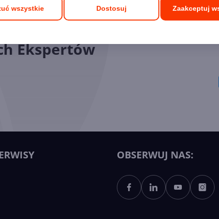
uć wszystkie
Dostosuj
Zaakceptuj w
ych Ekspertów
ERWISY
OBSERWUJ NAS: