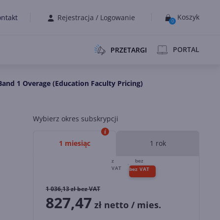
Koszyk
ntakt
Rejestracja
/
Logowanie
0
PORTAL
PRZETARGI
and 1 Overage (Education Faculty Pricing)
Wybierz okres subskrypcji
1 miesiąc
1 rok
1 036,13
zł bez VAT
827,47
zł netto / mies.