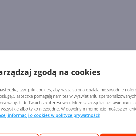
arządzaj zgodą na cookies
asteczka, tzw. pliki cookies, aby nasza strona działała niezawodnie i ofe
sługę.Ciasteczka pomagają nam też w wyświetlaniu spersonalizowanych 
asowanych do Twoich zainteresowań. Możesz zarządzać ustawieniami co
 wszystkie albo tylko niezbędne. W dowolnym momencie możesz zmieni
ęcej informacji o cookies w polityce prywatności)