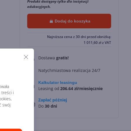
Produkt dostępny tylko dla instytucji
edukacyjnych.
Dodaj do koszyka
Najniższa cena z 30 dni przed obniżką:
1 011,60
zł
z VAT
Dostawa
gratis!
0
Natychmiastowa realizacja 24/7
Kalkulator leasingu
rowała
Leasing od
206.64 zł/miesięcznie
treści i
okies,
Zapłać później
ć swój
Do
30 dni