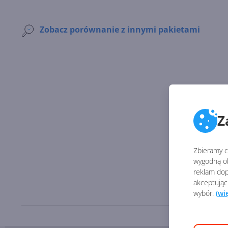
Zobacz porównanie z innymi pakietami
Z
Zbieramy ci
wygodną ob
reklam dop
akceptując
wybór.
(wi