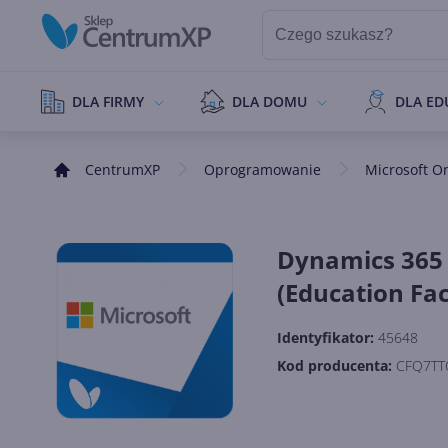
DLA FIRMY
DLA DOMU
DLA ED
CentrumXP
Oprogramowanie
Microsoft O
Dynamics 365 
(Education Fac
Identyfikator:
45648
Kod producenta:
CFQ7TT