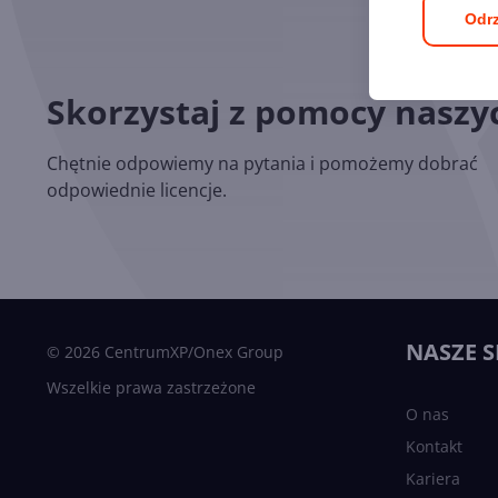
Odrz
Skorzystaj z pomocy nasz
Chętnie odpowiemy na pytania i pomożemy dobrać
odpowiednie licencje.
NASZE S
© 2026 CentrumXP/Onex Group
Wszelkie prawa zastrzeżone
O nas
Kontakt
Kariera