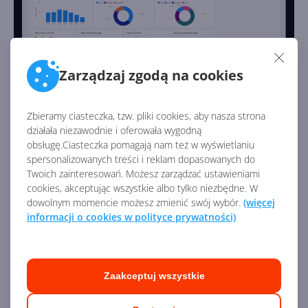
Zarządzaj zgodą na cookies
Usługi
Zbieramy ciasteczka, tzw. pliki cookies, aby nasza strona
działała niezawodnie i oferowała wygodną
Moduł
Usługi w Dynamics 365
— jak sama nazwa
obsługę.Ciasteczka pomagają nam też w wyświetlaniu
mówi — służy do zarządzania szeroko pojętymi usługami.
spersonalizowanych treści i reklam dopasowanych do
Dzięki niemu możesz zarządzać zleceniami na usługi,
Twoich zainteresowań. Możesz zarządzać ustawieniami
przydzielaniem, ilością czasu, raportowaniem i analizą.
cookies, akceptując wszystkie albo tylko niezbędne. W
Ponadto moduł Usługi w łatwy sposób pozwala
dowolnym momencie możesz zmienić swój wybór.
(więcej
informacji o cookies w polityce prywatności)
planować spotkania i zarządzać nimi. Nie zabrakło
bogatych wizualizacji, także geograficznych,
pozwalających zestawiać dane na mapach. Moduł Usługi
posiada również dedykowaną aplikację mobilną dla
Zaakceptuj wszystkie
pracowników, którzy dzięki niej zyskują dostęp do
czytnika kodów kreskowych, RFID, czytnika kart