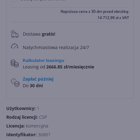
Najniższa cena z 30 dni przed obniżką:
14 712,99
zł
z VAT
Dostawa
gratis!
0
Natychmiastowa realizacja 24/7
Kalkulator leasingu
Leasing od
2666.85 zł/miesięcznie
Zapłać później
Do
30 dni
Użytkownicy:
1
Rodzaj licencji:
CSP
Licencja:
komercyjna
Identyfikator:
36887