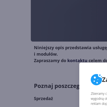
Niniejszy opis przedstawia usług
i modułów.
Zapraszamy do
kontaktu
celem do
Z
Poznaj poszczególne mod
Zbieramy ci
Sprzedaż
wygodną ob
reklam dop