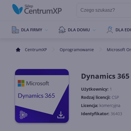
DLA FIRMY
DLA DOMU
DLA ED
CentrumXP
Oprogramowanie
Microsoft O
Dynamics 365
Użytkownicy:
1
Rodzaj licencji:
CSP
Licencja:
komercyjna
Identyfikator:
36403