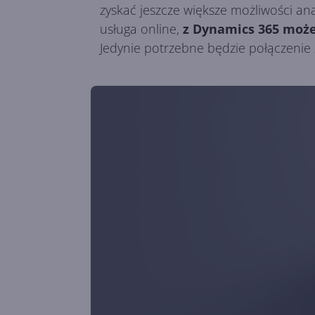
zyskać jeszcze większe możliwości ana
usługa online,
z Dynamics 365 może
Jedynie potrzebne będzie połączenie 