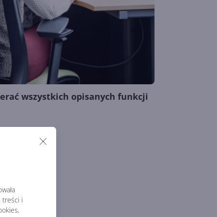
erać wszystkich opisanych funkcji
rowała
treści i
okies,