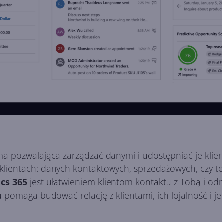
rma pozwalająca zarządzać danymi i udostępniać je kli
klientach: danych kontaktowych, sprzedażowych, czy te
cs 365
jest ułatwieniem klientom kontaktu z Tobą i odn
 pomaga budować relację z klientami, ich lojalność i je