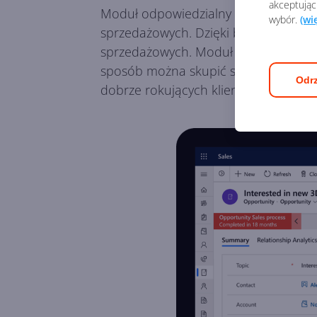
akceptując
Moduł odpowiedzialny za sprzedaż p
wybór.
(wi
sprzedażowych. Dzięki bazom klientów
sprzedażowych. Moduł
Sprzedaż w 
sposób można skupić się na aktualny
Odrz
dobrze rokujących klientów i projekt