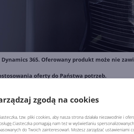
ę Dynamics 365. Oferowany produkt może nie zawi
stosowania oferty do Państwa potrzeb.
arządzaj zgodą na cookies
uły systemu Dynamics 365
asteczka, tzw. pliki cookies, aby nasza strona działała niezawodnie i ofe
sługę.Ciasteczka pomagają nam też w wyświetlaniu spersonalizowanych 
asowanych do Twoich zainteresowań. Możesz zarządzać ustawieniami co