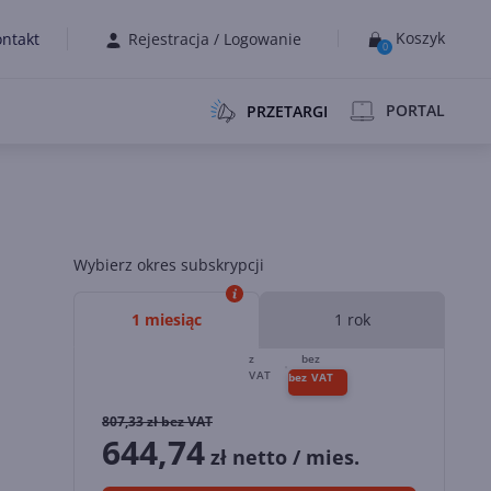
Koszyk
ntakt
Rejestracja
/
Logowanie
0
PORTAL
PRZETARGI
Wybierz okres subskrypcji
1 miesiąc
1 rok
807,33
zł bez VAT
644,74
zł netto / mies.