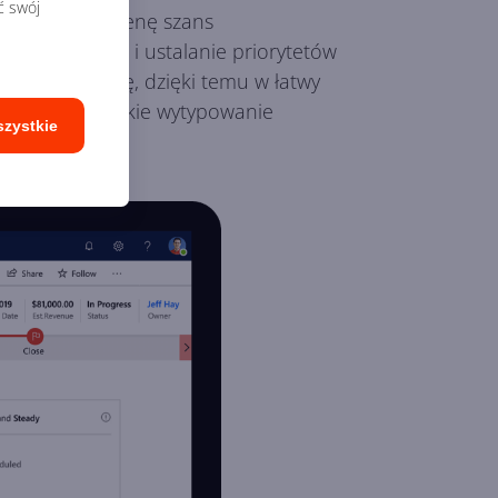
ć swój
anych oraz ocenę szans
anie raportów i ustalanie priorytetów
na daną chwilę, dzięki temu w łatwy
staje się szybkie wytypowanie
szystkie