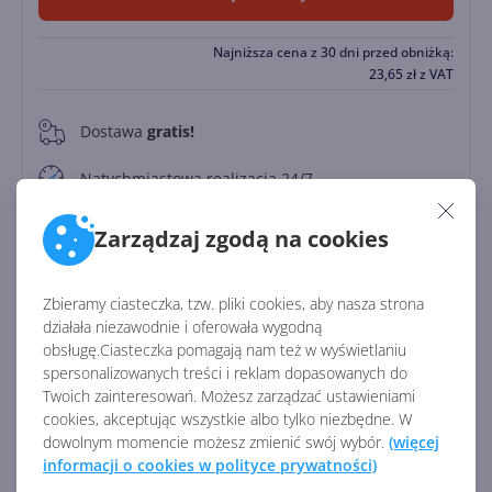
Najniższa cena z 30 dni przed obniżką:
23,65
zł
z VAT
Dostawa
gratis!
0
Natychmiastowa realizacja 24/7
Zapłać później
Zarządzaj zgodą na cookies
Do
30 dni
Zbieramy ciasteczka, tzw. pliki cookies, aby nasza strona
działała niezawodnie i oferowała wygodną
Identyfikator:
45333
obsługę.Ciasteczka pomagają nam też w wyświetlaniu
Kod producenta:
CFQ7TTC0J7C5
spersonalizowanych treści i reklam dopasowanych do
Twoich zainteresowań. Możesz zarządzać ustawieniami
cookies, akceptując wszystkie albo tylko niezbędne. W
Zobacz porównanie z innymi pakietami
dowolnym momencie możesz zmienić swój wybór.
(więcej
informacji o cookies w polityce prywatności)