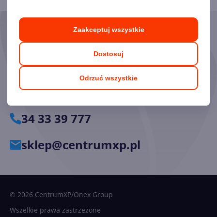
Zaakceptuj wszystkie
Skorzystaj z pomocy naszych
Ekspertów
Dostosuj
Chętnie odpowiemy na pytania i pomożemy dobrać
Odrzuć wszystkie
odpowiednie licencje.
34 33 39 777
sklep@centrumxp.pl
© 2026 CentrumXP/Onex Group
Wszelkie prawa zastrzeżone