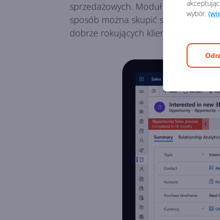
akceptując
sprzedażowych. Moduł
Sprzedaż w 
wybór.
(wi
sposób można skupić się na aktualny
dobrze rokujących klientów i projekt
Odrz