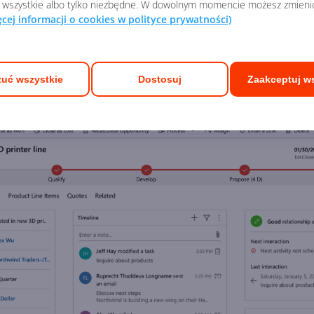
 wszystkie albo tylko niezbędne. W dowolnym momencie możesz zmieni
Dynamics 365
ułatwia filtrowanie danych potrzebnych 
ęcej informacji o cookies w polityce prywatności)
ch celach sprzedażowych. Dzięki tym funkcjom możliwe 
ów.
uć wszystkie
Dostosuj
Zaakceptuj w