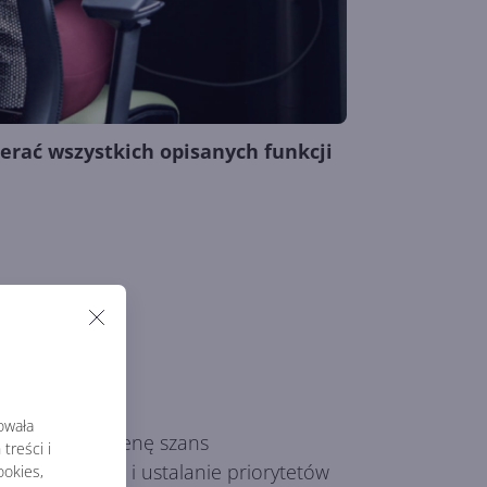
erać wszystkich opisanych funkcji
rowała
anych oraz ocenę szans
treści i
anie raportów i ustalanie priorytetów
okies,