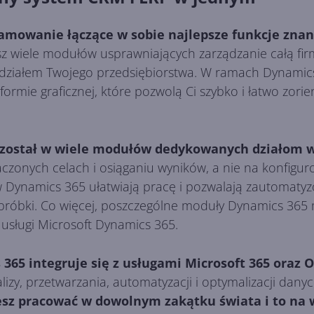
ramowanie łączące w sobie najlepsze funkcje zn
z wiele modułów usprawniających zarządzanie całą fir
działem Twojego przedsiębiorstwa. W ramach Dynamics
w formie graficznej, które pozwolą Ci szybko i łatwo zor
został w wiele modułów dedykowanych działom w 
czonych celach i osiąganiu wyników, a nie na konfigu
Dynamics 365 ułatwiają pracę i pozwalają zautomaty
bróbki. Co więcej, poszczególne moduły Dynamics 365 
sługi Microsoft Dynamics 365.
65 integruje się z usługami Microsoft 365 oraz O
lizy, przetwarzania, automatyzacji i optymalizacji dany
sz pracować w dowolnym zakątku świata i to na 