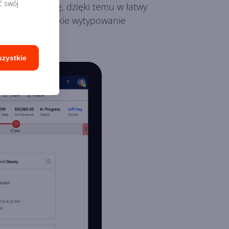
ć swój
na daną chwilę, dzięki temu w łatwy
staje się szybkie wytypowanie
szystkie