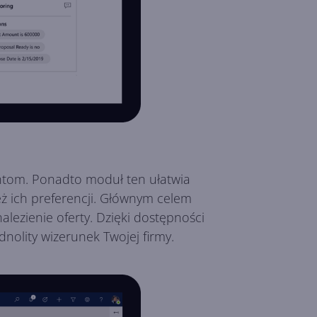
entom. Ponadto moduł ten ułatwia
ż ich preferencji. Głównym celem
alezienie oferty. Dzięki dostępności
dnolity wizerunek Twojej firmy.