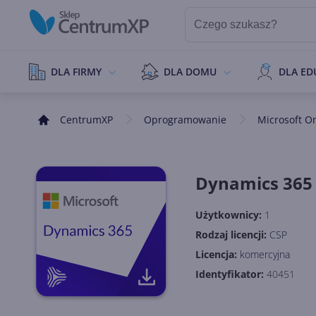
DLA FIRMY
DLA DOMU
DLA ED
CentrumXP
Oprogramowanie
Microsoft O
Dynamics 365 
Użytkownicy:
1
Rodzaj licencji:
CSP
Licencja:
komercyjna
Identyfikator:
40451