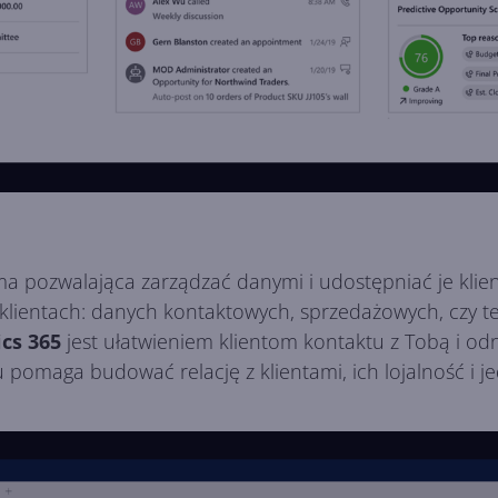
rma pozwalająca zarządzać danymi i udostępniać je kli
klientach: danych kontaktowych, sprzedażowych, czy te
cs 365
jest ułatwieniem klientom kontaktu z Tobą i odn
 pomaga budować relację z klientami, ich lojalność i je