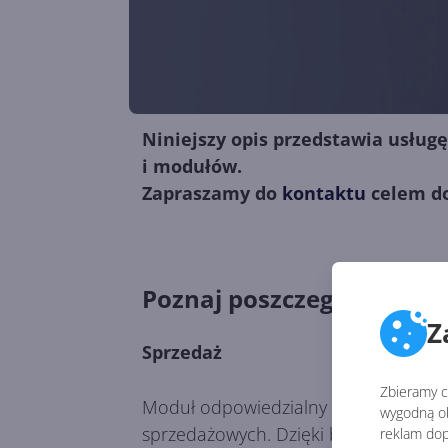
Niniejszy opis przedstawia usług
i modułów.
Zapraszamy do
kontaktu
celem do
Poznaj poszczególne mod
Z
Sprzedaż
Zbieramy ci
Moduł odpowiedzialny za sprzedaż p
wygodną ob
sprzedażowych. Dzięki bazom klientów
reklam dop