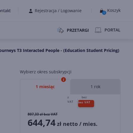
Koszyk
ntakt
Rejestracja
/
Logowanie
0
PORTAL
PRZETARGI
urneys T3 Interacted People - (Education Student Pricing)
Wybierz okres subskrypcji
1 miesiąc
1 rok
807,33
zł bez VAT
644,74
zł netto / mies.