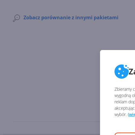
Zobacz porównanie z innymi pakietami
Z
Zbieramy ci
wygodną ob
reklam dop
akceptując
wybór.
(wi