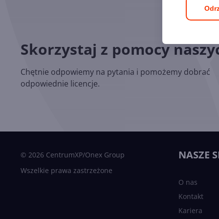
Odrz
Skorzystaj z pomocy nasz
Chętnie odpowiemy na pytania i pomożemy dobrać
odpowiednie licencje.
NASZE S
© 2026 CentrumXP/Onex Group
Wszelkie prawa zastrzeżone
O nas
Kontakt
Kariera