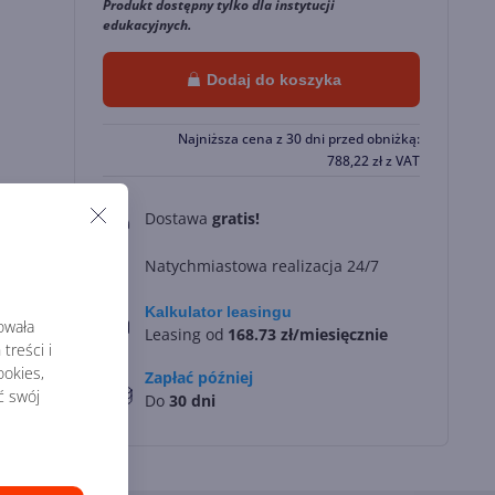
Produkt dostępny tylko dla instytucji
edukacyjnych.
Dodaj do koszyka
Najniższa cena z 30 dni przed obniżką:
788,22
zł
z VAT
Dostawa
gratis!
0
Natychmiastowa realizacja 24/7
Kalkulator leasingu
rowała
Leasing od
168.73 zł/miesięcznie
treści i
okies,
Zapłać później
ć swój
Do
30 dni