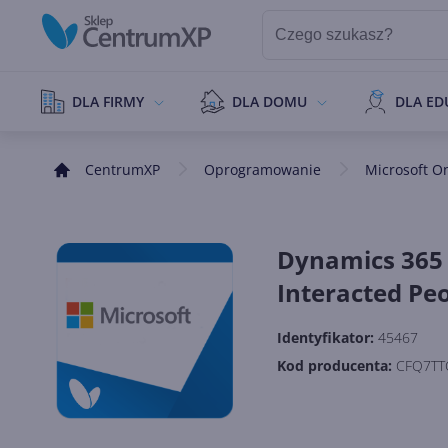
DLA FIRMY
DLA DOMU
DLA ED
CentrumXP
Oprogramowanie
Microsoft O
Dynamics 365 
Interacted Peo
Identyfikator:
45467
Kod producenta:
CFQ7TT