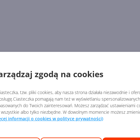
arządzaj zgodą na cookies
asteczka, tzw. pliki cookies, aby nasza strona działała niezawodnie i ofe
sługę.Ciasteczka pomagają nam też w wyświetlaniu spersonalizowanych 
asowanych do Twoich zainteresowań. Możesz zarządzać ustawieniami co
 wszystkie albo tylko niezbędne. W dowolnym momencie możesz zmieni
ęcej informacji o cookies w polityce prywatności)