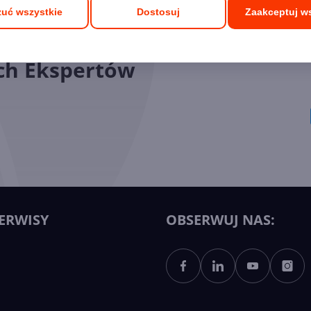
uć wszystkie
Dostosuj
Zaakceptuj w
ych Ekspertów
ERWISY
OBSERWUJ NAS: