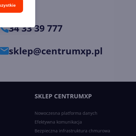
szystkie
34 33 39 777
sklep@centrumxp.pl
SKLEP CENTRUMXP
Nowoczesna platforma danych
Efektywna komunikacja
Bezpieczna infrastruktura chmurowa