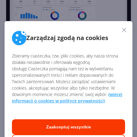
Zarządzaj zgodą na cookies
Usługi
Zbieramy ciasteczka, tzw. pliki cookies, aby nasza strona
działała niezawodnie i oferowała wygodną
Moduł
Usługi w Dynamics 365
— jak sama nazwa
obsługę.Ciasteczka pomagają nam też w wyświetlaniu
mówi — służy do zarządzania szeroko pojętymi usługami.
spersonalizowanych treści i reklam dopasowanych do
Twoich zainteresowań. Możesz zarządzać ustawieniami
Dzięki niemu możesz zarządzać zleceniami na usługi,
cookies, akceptując wszystkie albo tylko niezbędne. W
przydzielaniem, ilością czasu, raportowaniem i analizą.
dowolnym momencie możesz zmienić swój wybór.
(więcej
Ponadto moduł Usługi w łatwy sposób pozwala
informacji o cookies w polityce prywatności)
planować spotkania i zarządzać nimi. Nie zabrakło
bogatych wizualizacji, także geograficznych,
pozwalających zestawiać dane na mapach. Moduł Usługi
Zaakceptuj wszystkie
posiada również dedykowaną aplikację mobilną dla
pracowników, którzy dzięki niej zyskują dostęp do