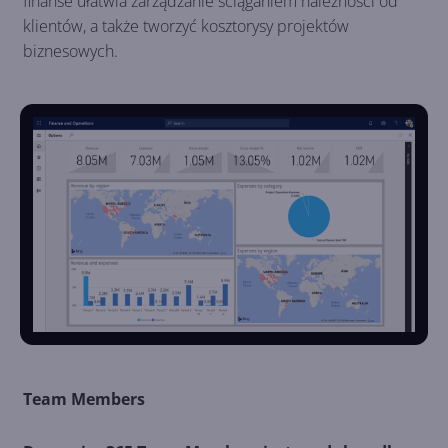
finanse ułatwia zarządzanie ściąganiem należności od
klientów, a także tworzyć kosztorysy projektów
biznesowych.
Team Members