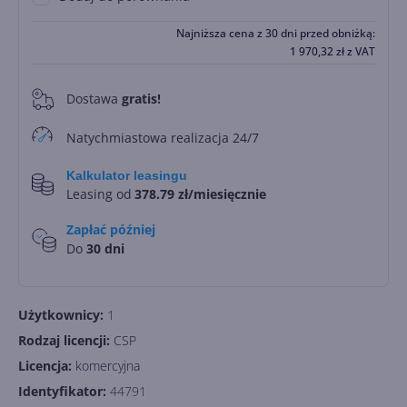
Najniższa cena z 30 dni przed obniżką:
1 970,32
zł
z VAT
Dostawa
gratis!
0
Natychmiastowa realizacja 24/7
Kalkulator leasingu
Leasing od
378.79 zł/miesięcznie
Zapłać później
Do
30 dni
Użytkownicy:
1
Rodzaj licencji:
CSP
Licencja:
komercyjna
Identyfikator:
44791