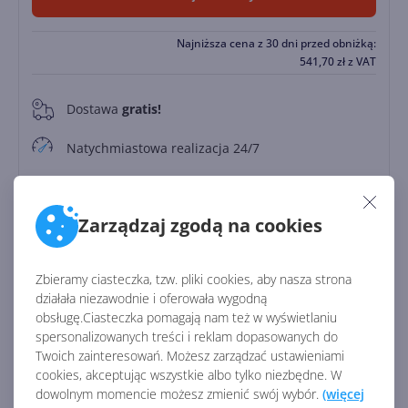
Najniższa cena z 30 dni przed obniżką:
541,70
zł
z VAT
Dostawa
gratis!
0
Natychmiastowa realizacja 24/7
Kalkulator leasingu
Leasing od
123.78 zł/miesięcznie
Zarządzaj zgodą na cookies
Zapłać później
Do
30 dni
Zbieramy ciasteczka, tzw. pliki cookies, aby nasza strona
działała niezawodnie i oferowała wygodną
obsługę.Ciasteczka pomagają nam też w wyświetlaniu
Identyfikator:
45386
spersonalizowanych treści i reklam dopasowanych do
Kod producenta:
CFQ7TTC0N13S
Twoich zainteresowań. Możesz zarządzać ustawieniami
cookies, akceptując wszystkie albo tylko niezbędne. W
dowolnym momencie możesz zmienić swój wybór.
(więcej