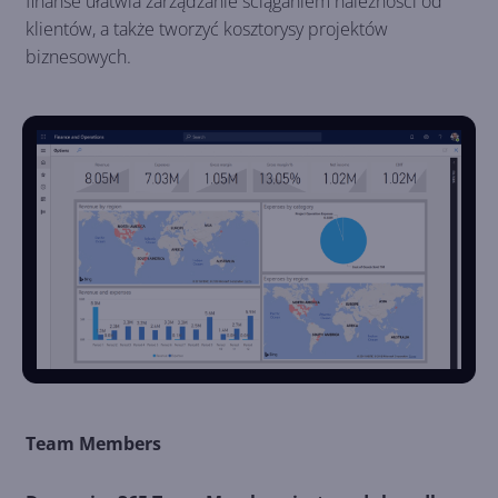
finanse ułatwia zarządzanie ściąganiem należności od
klientów, a także tworzyć kosztorysy projektów
biznesowych.
Team Members