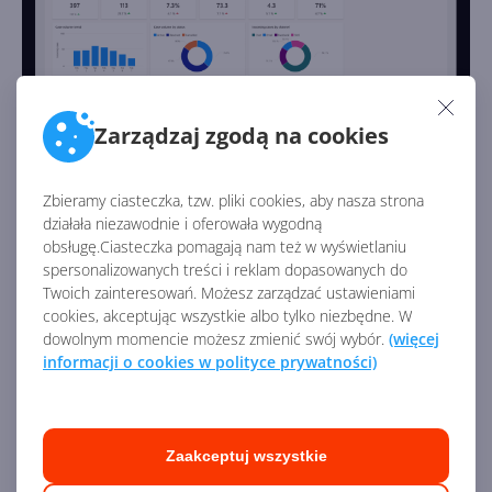
Zarządzaj zgodą na cookies
Usługi
Zbieramy ciasteczka, tzw. pliki cookies, aby nasza strona
działała niezawodnie i oferowała wygodną
Moduł
Usługi w Dynamics 365
— jak sama nazwa
obsługę.Ciasteczka pomagają nam też w wyświetlaniu
mówi — służy do zarządzania szeroko pojętymi usługami.
spersonalizowanych treści i reklam dopasowanych do
Twoich zainteresowań. Możesz zarządzać ustawieniami
Dzięki niemu możesz zarządzać zleceniami na usługi,
cookies, akceptując wszystkie albo tylko niezbędne. W
przydzielaniem, ilością czasu, raportowaniem i analizą.
dowolnym momencie możesz zmienić swój wybór.
(więcej
Ponadto moduł Usługi w łatwy sposób pozwala
informacji o cookies w polityce prywatności)
planować spotkania i zarządzać nimi. Nie zabrakło
bogatych wizualizacji, także geograficznych,
pozwalających zestawiać dane na mapach. Moduł Usługi
Zaakceptuj wszystkie
posiada również dedykowaną aplikację mobilną dla
pracowników, którzy dzięki niej zyskują dostęp do