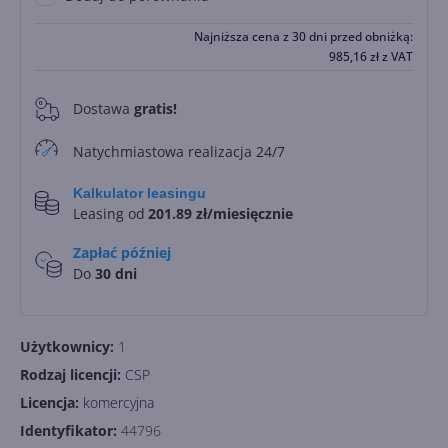
Najniższa cena z 30 dni przed obniżką:
985,16
zł
z VAT
Dostawa
gratis!
0
Natychmiastowa realizacja 24/7
Kalkulator leasingu
Leasing od
201.89 zł/miesięcznie
Zapłać później
Do
30 dni
Użytkownicy:
1
Rodzaj licencji:
CSP
Licencja:
komercyjna
Identyfikator:
44796