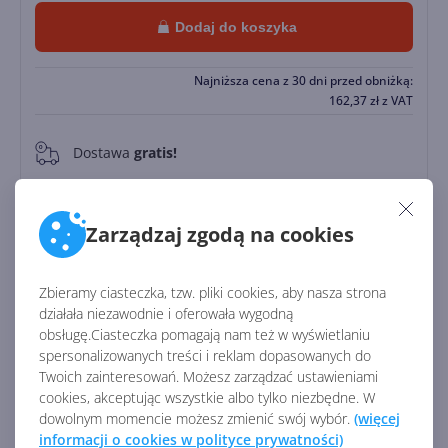
Dodaj do koszyka
Najniższa cena z 30 dni przed obniżką:
162,37
zł
z VAT
Dostawa
gratis!
0
Natychmiastowa realizacja 24/7
Zarządzaj zgodą na cookies
Zapłać później
Do
30 dni
Zbieramy ciasteczka, tzw. pliki cookies, aby nasza strona
działała niezawodnie i oferowała wygodną
Identyfikator:
45716
obsługę.Ciasteczka pomagają nam też w wyświetlaniu
spersonalizowanych treści i reklam dopasowanych do
Kod producenta:
CFQ7TTC0TDL7
Twoich zainteresowań. Możesz zarządzać ustawieniami
cookies, akceptując wszystkie albo tylko niezbędne. W
dowolnym momencie możesz zmienić swój wybór.
(więcej
Zobacz porównanie z innymi pakietami
informacji o cookies w polityce prywatności)