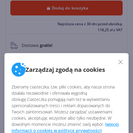
Dodaj do koszyka
Najniższa cena z 30 dni przed obniżką:
118,25
zł
z VAT
Dostawa
gratis!
0
Natychmiastowa realizacja 24/7
Zarządzaj zgodą na cookies
Zapłać później
Do
30 dni
Zbieramy ciasteczka, tzw. pliki cookies, aby nasza strona
działała niezawodnie i oferowała wygodną
Identyfikator:
45705
obsługę.Ciasteczka pomagają nam też w wyświetlaniu
spersonalizowanych treści i reklam dopasowanych do
Kod producenta:
CFQ7TTC0TDL0
Twoich zainteresowań. Możesz zarządzać ustawieniami
cookies, akceptując wszystkie albo tylko niezbędne. W
dowolnym momencie możesz zmienić swój wybór.
(więcej
Zobacz porównanie z innymi pakietami
informacji o cookies w polityce prywatności)