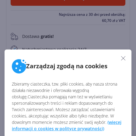
Najniższa cena z 30 dni przed obniżką:
60,70
zł
z VAT
Dostawa
gratis!
0
Natychmiastowa realizacja 24/7
Zapłać później
Zarządzaj zgodą na cookies
Do
30 dni
Zbieramy ciasteczka, tzw. pliki cookies, aby nasza strona
działała niezawodnie i oferowała wygodną
Identyfikator:
45102
obsługę.Ciasteczka pomagają nam też w wyświetlaniu
Kod producenta:
CFQ7TTC0LH2Z
spersonalizowanych treści i reklam dopasowanych do
Twoich zainteresowań. Możesz zarządzać ustawieniami
cookies, akceptując wszystkie albo tylko niezbędne. W
Zobacz porównanie z innymi pakietami
dowolnym momencie możesz zmienić swój wybór.
(więcej
informacji o cookies w polityce prywatności)