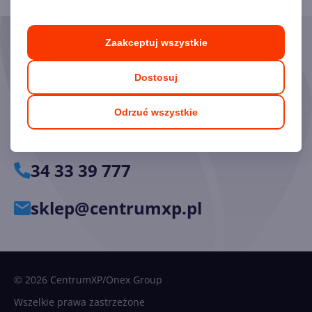
Zaakceptuj wszystkie
Skorzystaj z pomocy naszych
Ekspertów
Dostosuj
Chętnie odpowiemy na pytania i pomożemy dobrać
Odrzuć wszystkie
odpowiednie licencje.
34 33 39 777
sklep@centrumxp.pl
© 2026 CentrumXP/Onex Group
Wszelkie prawa zastrzeżone