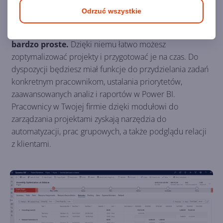
Zarządzanie projektami
Odrzuć wszystkie
Zarządzanie projektami w Dynamics 365 jest
bardzo proste.
Dzięki niemu łatwo możesz
zoptymalizować projekty i przygotować je na czas. Do
dyspozycji będziesz miał funkcje do przydzielania zadań
konkretnym pracownikom, ustalania priorytetów,
zaawansowanych analiz i raportów w Power BI.
Pracownicy w Twojej firmie dzięki modułowi do
zarządzania projektami zyskają narzędzia do
automatyzacji, prac grupowych, a także podglądu relacji
z klientami.