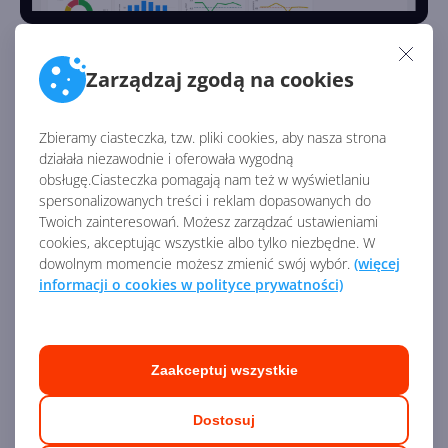
Zarządzaj zgodą na cookies
Usługi
Moduł
Usługi w Dynamics 365
— jak sama nazwa
Zbieramy ciasteczka, tzw. pliki cookies, aby nasza strona
mówi — służy do zarządzania szeroko pojętymi usługami.
działała niezawodnie i oferowała wygodną
obsługę.Ciasteczka pomagają nam też w wyświetlaniu
Dzięki niemu możesz zarządzać zleceniami na usługi,
spersonalizowanych treści i reklam dopasowanych do
przydzielaniem, ilością czasu, raportowaniem i analizą.
Twoich zainteresowań. Możesz zarządzać ustawieniami
Ponadto moduł Usługi w łatwy sposób pozwala
cookies, akceptując wszystkie albo tylko niezbędne. W
planować spotkania i zarządzać nimi. Nie zabrakło
dowolnym momencie możesz zmienić swój wybór.
(więcej
bogatych wizualizacji, także geograficznych,
informacji o cookies w polityce prywatności)
pozwalających zestawiać dane na mapach. Moduł Usługi
posiada również dedykowaną aplikację mobilną dla
pracowników, którzy dzięki niej zyskują dostęp do
Zaakceptuj wszystkie
czytnika kodów kreskowych, RFID, czytnika kart
kredytowych i zbierania podpisów.
Dostosuj