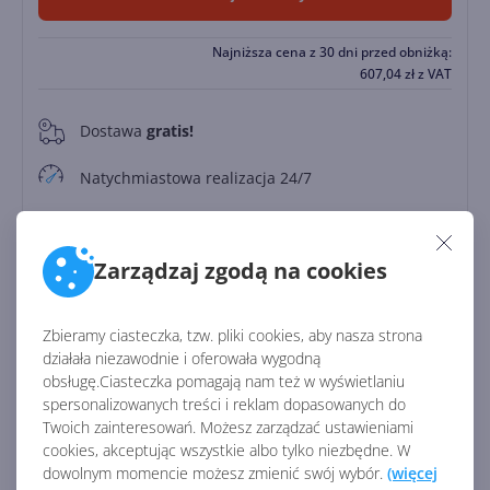
Najniższa cena z 30 dni przed obniżką:
607,04
zł
z VAT
Dostawa
gratis!
0
Natychmiastowa realizacja 24/7
Kalkulator leasingu
Leasing od
135.69 zł/miesięcznie
Zarządzaj zgodą na cookies
Zapłać później
Do
30 dni
Zbieramy ciasteczka, tzw. pliki cookies, aby nasza strona
działała niezawodnie i oferowała wygodną
obsługę.Ciasteczka pomagają nam też w wyświetlaniu
Identyfikator:
45092
spersonalizowanych treści i reklam dopasowanych do
Kod producenta:
CFQ7TTC0HD7P
Twoich zainteresowań. Możesz zarządzać ustawieniami
cookies, akceptując wszystkie albo tylko niezbędne. W
dowolnym momencie możesz zmienić swój wybór.
(więcej