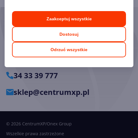
Zaakceptuj wszystkie
Skorzystaj z pomocy naszych
Ekspertów
Dostosuj
Chętnie odpowiemy na pytania i pomożemy dobrać
Odrzuć wszystkie
odpowiednie licencje.
34 33 39 777
sklep@centrumxp.pl
© 2026 CentrumXP/Onex Group
Wszelkie prawa zastrzeżone