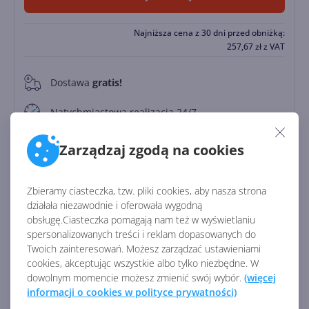
Najniższa cena z 30 dni przed obniżką:
257,67
zł
z VAT
Dostawa
gratis!
0
Natychmiastowa realizacja 24/7
Zapłać później
Zarządzaj zgodą na cookies
Do
30 dni
Zbieramy ciasteczka, tzw. pliki cookies, aby nasza strona
działała niezawodnie i oferowała wygodną
Identyfikator:
45488
obsługę.Ciasteczka pomagają nam też w wyświetlaniu
Kod producenta:
CFQ7TTC0LHWJ
spersonalizowanych treści i reklam dopasowanych do
Twoich zainteresowań. Możesz zarządzać ustawieniami
cookies, akceptując wszystkie albo tylko niezbędne. W
Zobacz porównanie z innymi pakietami
dowolnym momencie możesz zmienić swój wybór.
(więcej
informacji o cookies w polityce prywatności)