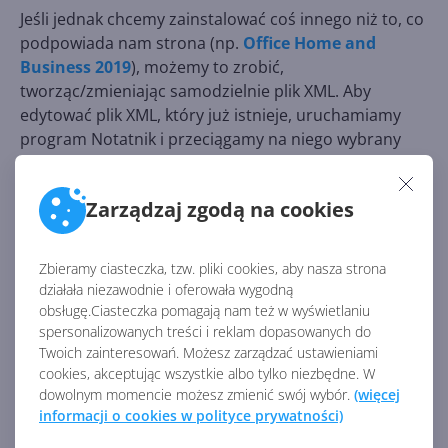
Jeśli jednak chcemy zainstalować coś innego niż to, co
podpowiada nam strona (np.
Office Home and
Business 2019
), możemy to zrobić,
tworząc/zmieniając samodzielnie plik XML. Aby
edytować plik XML, który już istnieje, uruchamiamy
program Notatnik i przeciągamy na niego wybrany
plik XML (w tym przypadku edytujemy plik wcześniej
wygenerowany przez stronę):
Zarządzaj zgodą na cookies
Zbieramy ciasteczka, tzw. pliki cookies, aby nasza strona
działała niezawodnie i oferowała wygodną
obsługę.Ciasteczka pomagają nam też w wyświetlaniu
spersonalizowanych treści i reklam dopasowanych do
Twoich zainteresowań. Możesz zarządzać ustawieniami
cookies, akceptując wszystkie albo tylko niezbędne. W
dowolnym momencie możesz zmienić swój wybór.
(więcej
informacji o cookies w polityce prywatności)