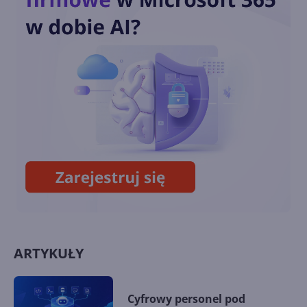
LibreOffice czy Microsoft
Office 2021 - co jest lepsze?
Jakie nowości w Office 2021? 5
najlepszych funkcji nowego
pakietu
ARTYKUŁY
Cyfrowy personel pod