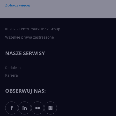
Zobacz
więcej
15 kamieni milowych w
Microsoft AI. Tak rodziła się
sztuczna inteligencja
© 2026 CentrumXP/Onex Group
Wszelkie prawa zastrzeżone
Najnowsze trendy w AI. Co
wydarzy się w 2026 roku w
NASZE SERWISY
sztucznej inteligencji?
Redakcja
Kariera
Każdy komputer z Windows
11 to teraz AI PC dzięki
Copilotowi
OBSERWUJ NAS:
Sztuczna inteligencja po
polsku. Dość barier