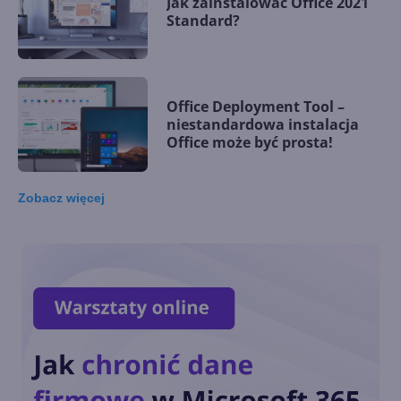
Jak zainstalować Office 2021
Standard?
Office Deployment Tool –
niestandardowa instalacja
Office może być prosta!
Zobacz
więcej
Office 2021 - wszystko, co
musisz wiedzieć o nowym
pakiecie
Office 2021 już dostępny! Co
nowego w tej wersji pakietu?