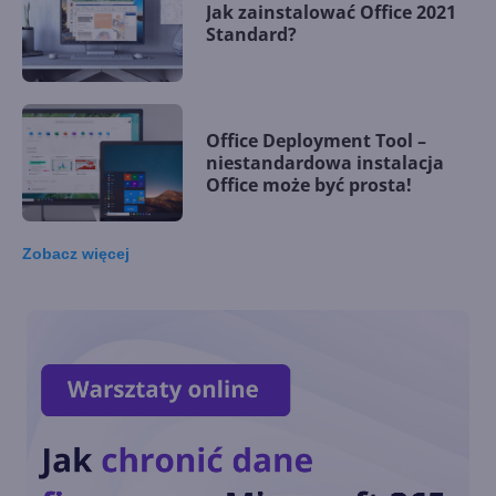
Jak zainstalować Office 2021
Standard?
Office Deployment Tool –
niestandardowa instalacja
Office może być prosta!
Zobacz
więcej
Office 2021 - wszystko, co
musisz wiedzieć o nowym
pakiecie
Office 2021 już dostępny! Co
nowego w tej wersji pakietu?