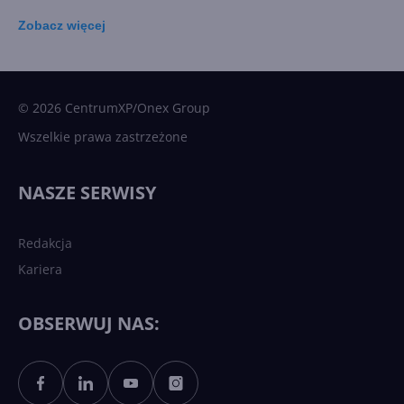
Zobacz
więcej
15 kamieni milowych w
Microsoft AI. Tak rodziła się
sztuczna inteligencja
© 2026 CentrumXP/Onex Group
Wszelkie prawa zastrzeżone
Najnowsze trendy w AI. Co
wydarzy się w 2026 roku w
NASZE SERWISY
sztucznej inteligencji?
Redakcja
Kariera
Każdy komputer z Windows
11 to teraz AI PC dzięki
Copilotowi
OBSERWUJ NAS:
Sztuczna inteligencja po