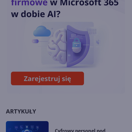
LibreOffice czy Microsoft
Office 2021 - co jest lepsze?
Jakie nowości w Office 2021? 5
najlepszych funkcji nowego
pakietu
ARTYKUŁY
Cyfrowy personel pod