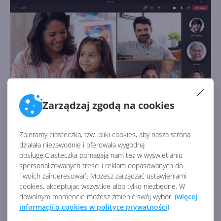
Zarządzaj zgodą na cookies
Microsoft Teams w edycji konsumenckiej stał się
Zbieramy ciasteczka, tzw. pliki cookies, aby nasza strona
integralną częścią zarówno Office 2021, jak też
działała niezawodnie i oferowała wygodną
Windows 11. W przypadku Office'a zmiana ta wpłynie
obsługę.Ciasteczka pomagają nam też w wyświetlaniu
spersonalizowanych treści i reklam dopasowanych do
więc głównie na osoby korzystające z Windows 10 i
Twoich zainteresowań. Możesz zarządzać ustawieniami
macOS.
cookies, akceptując wszystkie albo tylko niezbędne. W
dowolnym momencie możesz zmienić swój wybór.
(więcej
Czy aktualizacja z Office 2019 do Office
informacji o cookies w polityce prywatności)
2021 jest możliwa?