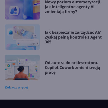
Nowy poziom automatyzacji.
Jak inteligentne agenty AI
zmieniają firmy?
Jak bezpiecznie zarządzać AI?
Zyskaj pełną kontrolę z Agent
365
Od autora do orkiestratora.
Copilot Cowork zmieni twoją
pracę
Zobacz
więcej
15 kamieni milowych w
Microsoft AI. Tak rodziła się
sztuczna inteligencja