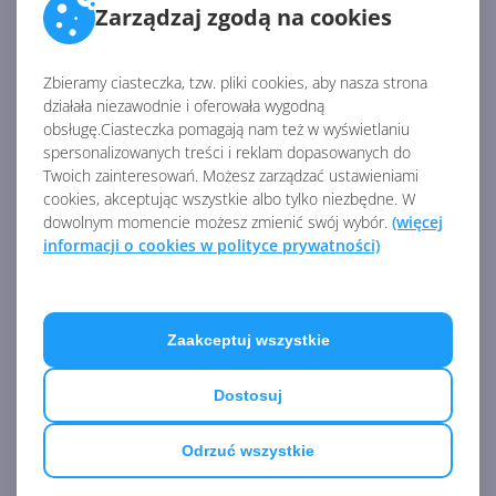
Zarządzaj zgodą na cookies
ARTYKUŁY Z KATEGORII OFFICE 2016
Zbieramy ciasteczka, tzw. pliki cookies, aby nasza strona
działała niezawodnie i oferowała wygodną
Odebranie pełnomocnictwa
obsługę.Ciasteczka pomagają nam też w wyświetlaniu
spersonalizowanych treści i reklam dopasowanych do
Twoich zainteresowań. Możesz zarządzać ustawieniami
cookies, akceptując wszystkie albo tylko niezbędne. W
dowolnym momencie możesz zmienić swój wybór.
(więcej
Definiowanie uprawnień
informacji o cookies w polityce prywatności)
pełnomocnictwa
Zaakceptuj wszystkie
Udzielanie pełnomocnictwa
Dostosuj
Odrzuć wszystkie