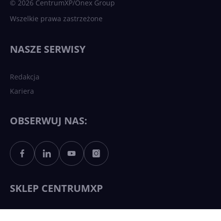
© 2026 CentrumXP/Onex Group
Wszelkie prawa zastrzeżone
Najnowsze trendy w AI. Co
wydarzy się w 2026 roku w
NASZE SERWISY
sztucznej inteligencji?
Redakcja
Kariera
Każdy komputer z Windows
11 to teraz AI PC dzięki
Copilotowi
OBSERWUJ NAS:
Sztuczna inteligencja po
polsku. Dość barier
językowych
SKLEP CENTRUMXP
Nowoczesna platforma danych