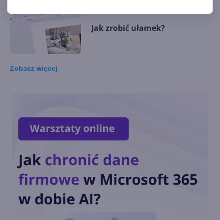
Jak zrobić ułamek?
Zobacz
więcej
Jak zrobić spis treści?
Jak zrobić linię?
Jak zrobić indeks górny?