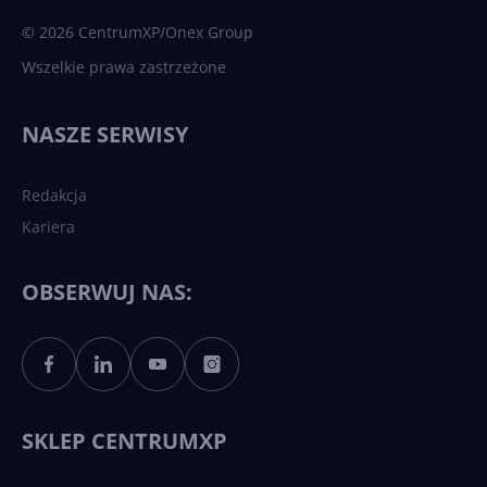
sztuczna inteligencja
© 2026 CentrumXP/Onex Group
Wszelkie prawa zastrzeżone
Najnowsze trendy w AI. Co
wydarzy się w 2026 roku w
NASZE SERWISY
sztucznej inteligencji?
Redakcja
Kariera
Każdy komputer z Windows
11 to teraz AI PC dzięki
Copilotowi
OBSERWUJ NAS:
Sztuczna inteligencja po
polsku. Dość barier
językowych
SKLEP CENTRUMXP