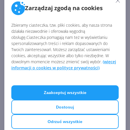
Zarządzaj zgodą na cookies
ARTYKUŁY Z KATEGORII OFFICE 2016
Zbieramy ciasteczka, tzw. pliki cookies, aby nasza strona
działała niezawodnie i oferowała wygodną
Odebranie pełnomocnictwa
obsługę.Ciasteczka pomagają nam też w wyświetlaniu
spersonalizowanych treści i reklam dopasowanych do
Twoich zainteresowań. Możesz zarządzać ustawieniami
cookies, akceptując wszystkie albo tylko niezbędne. W
dowolnym momencie możesz zmienić swój wybór.
(więcej
informacji o cookies w polityce prywatności)
Definiowanie uprawnień
pełnomocnictwa
Zaakceptuj wszystkie
Dostosuj
Udzielanie pełnomocnictwa
Odrzuć wszystkie