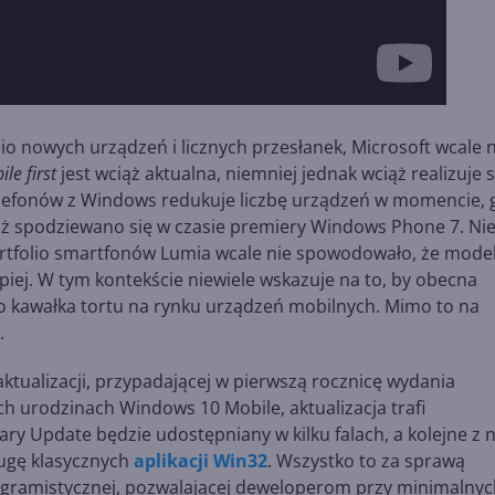
o nowych urządzeń i licznych przesłanek, Microsoft wcale n
ile first
jest wciąż aktualna, niemniej jednak wciąż realizuje s
elefonów z Windows redukuje liczbę urządzeń w momencie, 
iż spodziewano się w czasie premiery Windows Phone 7. Nie
ortfolio smartfonów Lumia wcale nie spowodowało, że mode
iej. W tym kontekście niewiele wskazuje na to, by obecna
go kawałka tortu na rynku urządzeń mobilnych. Mimo to na
.
aktualizacji, przypadającej w pierwszą rocznicę wydania
h urodzinach Windows 10 Mobile, aktualizacja trafi
ary Update będzie udostępniany w kilku falach, a kolejne z 
ugę klasycznych
aplikacji Win32
. Wszystko to za sprawą
rogramistycznej, pozwalającej deweloperom przy minimalny