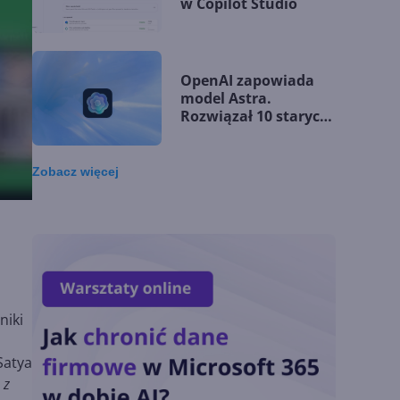
w Copilot Studio
OpenAI zapowiada
model Astra.
Rozwiązał 10 starych
problemów
matematycznych
Zobacz
więcej
Zatrzęsienie nowości
w Microsoft Teams.
Zmiany z lipca 2026 r.
Lista zmian w
niki
Microsoft 365 Copilot.
Podsumowanie lipca
2026
Satya
 z