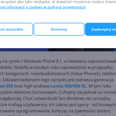
 wszystkie albo tylko niezbędne. W dowolnym momencie możesz zmieni
ęcej informacji o cookies w polityce prywatności)
uć wszystkie
Dostosuj
Zaakceptuj w
ły na rynek z Windows Phone 8.1, a niedawno zaprezentowa
Mobile. Nadella w zeszłym roku zapowiedział, w przypadku
ech kategoriach: niskobudżetowcach (Value Phones), telefo
s). Odzwierciedleniem tego zamysłu jest pierwsza generacja
ia 550
oraz high-endowa
Lumia 950/950 XL
. W tym roku
ystkim klientom biznesowym. Cofnijmy się jednak na mome
najpłynniej. Choć zatwardziali fani Windows nie szczędzą
óre trafiają użytkownicy. Ich zakres jest spory - od losowyc
owane oprogramowanie, kończąc na żywotności baterii.