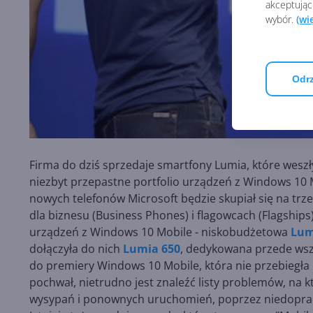
akceptując
wybór.
(wi
Odrz
Firma do dziś sprzedaje smartfony Lumia, które wesz
niezbyt przepastne portfolio urządzeń z Windows 10 
nowych telefonów Microsoft będzie skupiał się na trz
dla biznesu (Business Phones) i flagowcach (Flagship
urządzeń z Windows 10 Mobile - niskobudżetowa
Lum
dołączyła do nich
Lumia 650
, dedykowana przede wsz
do premiery Windows 10 Mobile, która nie przebiegła 
pochwał, nietrudno jest znaleźć listy problemów, na kt
wysypań i ponownych uruchomień, poprzez niedoprac