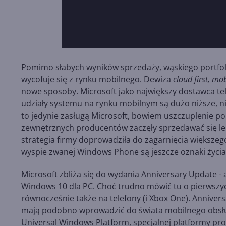
Pomimo słabych wyników sprzedaży, wąskiego portfoli
wycofuje się z rynku mobilnego. Dewiza
cloud first, mob
nowe sposoby. Microsoft jako największy dostawca t
udziały systemu na rynku mobilnym są dużo niższe, n
to jedynie zasługą Microsoft, bowiem uszczuplenie p
zewnętrznych producentów zaczęły sprzedawać się lep
strategia firmy doprowadziła do zagarnięcia większe
wyspie zwanej Windows Phone są jeszcze oznaki życia
Microsoft zbliża się do wydania Anniversary Update - 
Windows 10 dla PC. Choć trudno mówić tu o pierwszyc
równocześnie także na telefony (i Xbox One). Annivers
mają podobno wprowadzić do świata mobilnego obsł
Universal Windows Platform, specjalnej platformy p