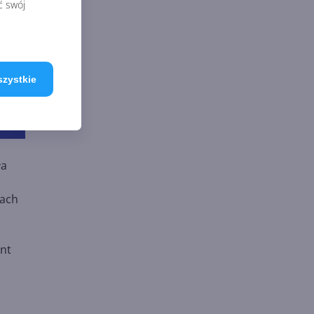
ć swój
szystkie
ła
nach
nt
h