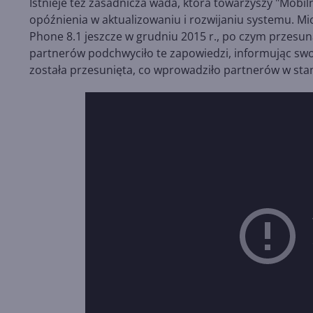
Istnieje też zasadnicza wada, która towarzyszy "Mob
opóźnienia w aktualizowaniu i rozwijaniu systemu. M
Phone 8.1 jeszcze w grudniu 2015 r., po czym przesu
partnerów podchwyciło te zapowiedzi, informując swoic
została przesunięta, co wprowadziło partnerów w stan