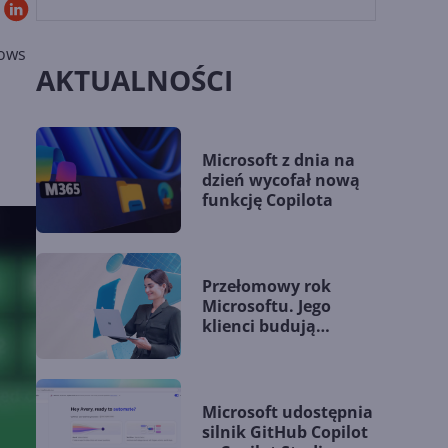
dows
AKTUALNOŚCI
Microsoft z dnia na
dzień wycofał nową
funkcję Copilota
Przełomowy rok
Microsoftu. Jego
klienci budują
przewagę dzięki AI
Microsoft udostępnia
silnik GitHub Copilot