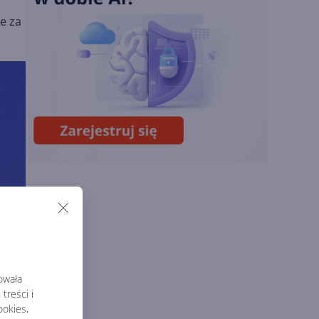
OpenAI tnie ceny
e za
modeli GPT-5.6.
Odpowiedź na presję
Chin
Miliardy z AI i
chmury. Microsoft
ogłasza znakomite
wyniki i
superaplikację
rowała
treści i
okies,