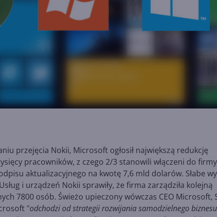
aniu przejęcia Nokii, Microsoft ogłosił największą redukcję
tysięcy pracowników, z czego 2/3 stanowili włączeni do firmy
odpisu aktualizacyjnego na kwotę 7,6 mld dolarów. Słabe wy
sług i urządzeń Nokii sprawiły, że firma zarządziła kolejną
ejnych 7800 osób. Świeżo upieczony wówczas CEO Microsoft, 
crosoft "
odchodzi od strategii rozwijania samodzielnego biznesu