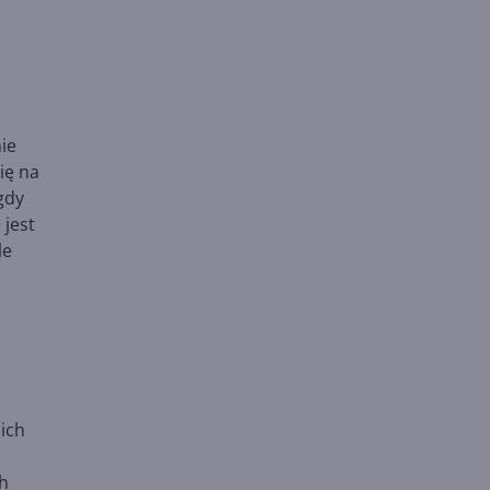
ie
ię na
gdy
 jest
le
nich
ch