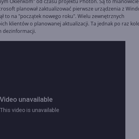
ilnym Okienkom" od czasu projektu Photon. Są to mianowicie
icrosoft planował zaktualizować pierwsze urządzenia z Win
nął to na "początek nowego roku". Wielu zewnętrznych
h klientów o planowanej aktualizacji. Ta jednak po raz kol
 dezinformacji.