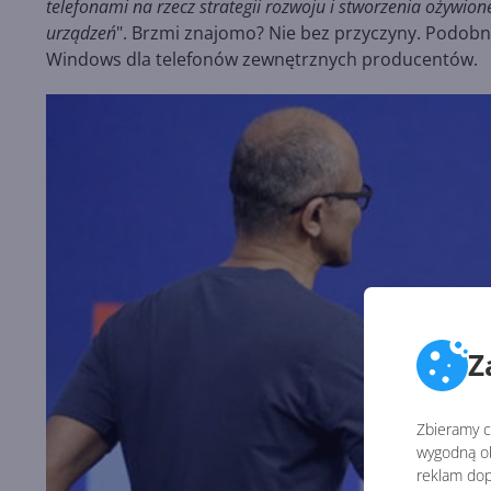
telefonami na rzecz strategii rozwoju i stworzenia ożywi
urządzeń
". Brzmi znajomo? Nie bez przyczyny. Podobny
Windows dla telefonów zewnętrznych producentów.
Z
Zbieramy ci
wygodną ob
reklam dop