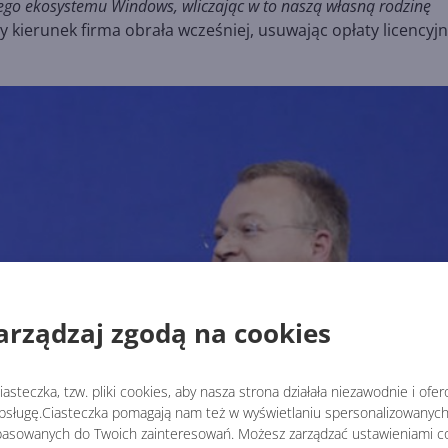
onego ekosystemu Windows, wliczając w to naszą własną rodzinę
 kierunek firma obrała wcześniej, usuwając opłaty licencyjn
arządzaj zgodą na cookies
asteczka, tzw. pliki cookies, aby nasza strona działała niezawodnie i ofe
sługę.Ciasteczka pomagają nam też w wyświetlaniu spersonalizowanych 
asowanych do Twoich zainteresowań. Możesz zarządzać ustawieniami co