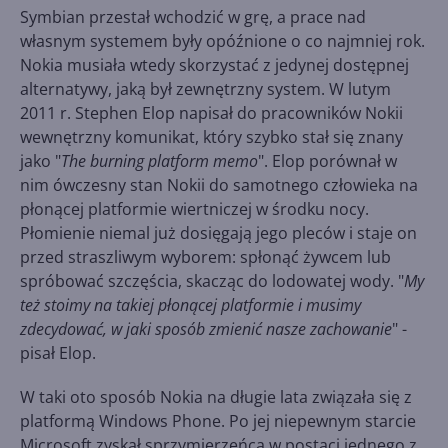
Symbian przestał wchodzić w grę, a prace nad
własnym systemem były opóźnione o co najmniej rok.
Nokia musiała wtedy skorzystać z jedynej dostępnej
alternatywy, jaką był zewnętrzny system. W lutym
2011 r. Stephen Elop napisał do pracowników Nokii
wewnętrzny komunikat, który szybko stał się znany
jako "
The burning platform memo
". Elop porównał w
nim ówczesny stan Nokii do samotnego człowieka na
płonącej platformie wiertniczej w środku nocy.
Płomienie niemal już dosięgają jego pleców i staje on
przed straszliwym wyborem: spłonąć żywcem lub
spróbować szczęścia, skacząc do lodowatej wody. "
My
też stoimy na takiej płonącej platformie i musimy
zdecydować, w jaki sposób zmienić nasze zachowanie
" -
pisał Elop.
W taki oto sposób Nokia na długie lata związała się z
platformą Windows Phone. Po jej niepewnym starcie
Microsoft zyskał sprzymierzeńca w postaci jednego z