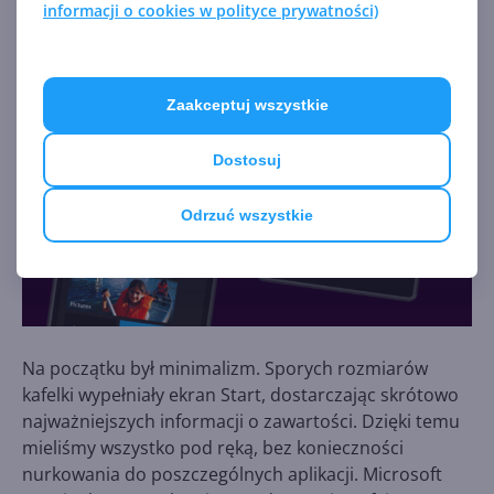
informacji o cookies w polityce prywatności)
gradientów elementów interfejsu konkurencyjnych
systemów.
Zaakceptuj wszystkie
Dostosuj
Odrzuć wszystkie
Na początku był minimalizm. Sporych rozmiarów
kafelki wypełniały ekran Start, dostarczając skrótowo
najważniejszych informacji o zawartości. Dzięki temu
mieliśmy wszystko pod ręką, bez konieczności
nurkowania do poszczególnych aplikacji. Microsoft