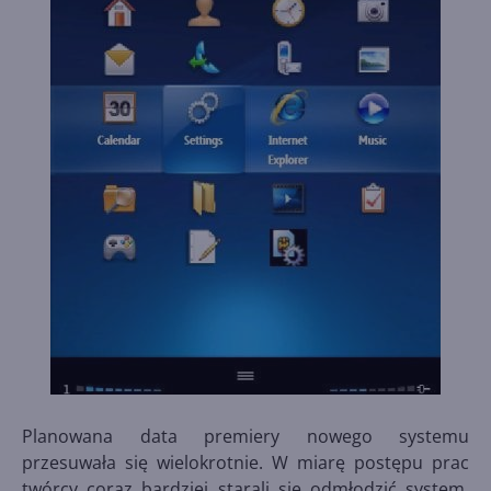
Planowana data premiery nowego systemu
przesuwała się wielokrotnie. W miarę postępu prac
twórcy coraz bardziej starali się odmłodzić system,