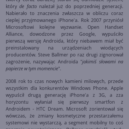
który
de facto
należał już do poprzedniej generacji.
Nabierało to znaczenia zwłaszcza w obliczu coraz
cieplej przyjmowanego iPhone'a. Rok 2007 przyniósł
Microsoftowi kolejne wyzwanie. Open Handset
Alliance, dowodzone przez Google, wypuściło
pierwszą wersję Androida, który niebawem miał być
preinstalowany na urządzeniach wiodących
producentów. Steve Ballmer po raz drugi zignorował
zagrożenie, nazywając Androida "
jakimiś słowami na
papierze w tym momencie
".
2008 rok to czas nowych kamieni milowych, przede
wszystkim dla konkurentów Windows Phone. Apple
wypuścił drugą generację iPhone'a z 3G, a zza
horyzontu wyłaniał się pierwszy smartfon z
Androidem - HTC Dream. Microsoft zorientował się
wówczas, że zmiany kosmetyczne przestarzałemu
systemowi nie wystarczą, a segment mobilny to coś