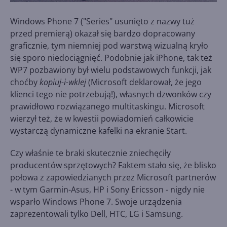
Windows Phone 7 ("Series" usunięto z nazwy tuż
przed premierą) okazał się bardzo dopracowany
graficznie, tym niemniej pod warstwą wizualną kryło
się sporo niedociągnięć. Podobnie jak iPhone, tak też
WP7 pozbawiony był wielu podstawowych funkcji, jak
choćby
kopiuj-i-wklej
(Microsoft deklarował, że jego
klienci tego nie potrzebują!), własnych dzwonków czy
prawidłowo rozwiązanego multitaskingu. Microsoft
wierzył też, że w kwestii powiadomień całkowicie
wystarczą dynamiczne kafelki na ekranie Start.
Czy właśnie te braki skutecznie zniechęciły
producentów sprzętowych? Faktem stało się, że blisko
połowa z zapowiedzianych przez Microsoft partnerów
- w tym Garmin-Asus, HP i Sony Ericsson - nigdy nie
wsparło Windows Phone 7. Swoje urządzenia
zaprezentowali tylko Dell, HTC, LG i Samsung.