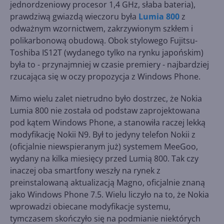
jednordzeniowy procesor 1,4 GHz, słaba bateria),
prawdziwą gwiazdą wieczoru była
Lumia 800
z
odważnym wzornictwem, zakrzywionym szkłem i
polikarbonową obudową. Obok stylowego Fujitsu-
Toshiba IS12T (wydanego tylko na rynku japońskim)
była to - przynajmniej w czasie premiery - najbardziej
rzucająca się w oczy propozycja z Windows Phone.
Mimo wielu zalet nietrudno było dostrzec, że Nokia
Lumia 800 nie została od podstaw zaprojektowana
pod kątem Windows Phone, a stanowiła raczej lekką
modyfikację Nokii N9. Był to jedyny telefon Nokii z
(oficjalnie niewspieranym już) systemem MeeGoo,
wydany na kilka miesięcy przed Lumią 800. Tak czy
inaczej oba smartfony weszły na rynek z
preinstalowaną aktualizacją Magno, oficjalnie znaną
jako Windows Phone 7.5. Wielu liczyło na to, że Nokia
wprowadzi obiecane modyfikacje systemu,
tymczasem skończyło się na podmianie niektórych