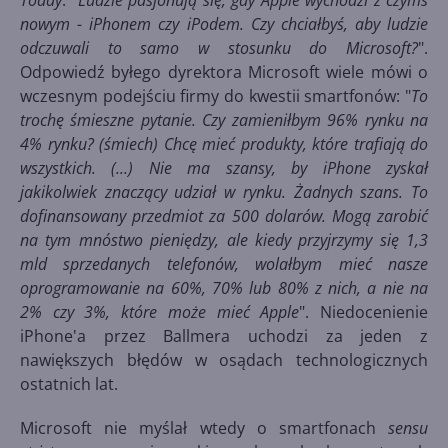
Today
: "
Ludzie pasjonują się, gdy Apple wychodzi z czymś
nowym - iPhonem czy iPodem. Czy chciałbyś, aby ludzie
odczuwali to samo w stosunku do Microsoft?
".
Odpowiedź byłego dyrektora Microsoft wiele mówi o
wczesnym podejściu firmy do kwestii smartfonów: "
To
trochę śmieszne pytanie. Czy zamieniłbym 96% rynku na
4% rynku? (śmiech) Chcę mieć produkty, które trafiają do
wszystkich. (...) Nie ma szansy, by iPhone zyskał
jakikolwiek znaczący udział w rynku. Żadnych szans. To
dofinansowany przedmiot za 500 dolarów. Mogą zarobić
na tym mnóstwo pieniędzy, ale kiedy przyjrzymy się 1,3
mld sprzedanych telefonów, wolałbym mieć nasze
oprogramowanie na 60%, 70% lub 80% z nich, a nie na
2% czy 3%, które może mieć Apple
". Niedocenienie
iPhone'a przez Ballmera uchodzi za jeden z
nawiększych błędów w osądach technologicznych
ostatnich lat.
Microsoft nie myślał wtedy o smartfonach
sensu