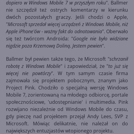
dopiero w Windows Mobile 7 w przyszłym roku
". Ballmer
nie szczędził też ostrych komentarzy w kierunku
dwóch pozostałych graczy. Jeśli chodzi o Apple,
"
Microsoft sprzedał więcej urządzeń z Windows Mobile, niż
Apple iPhone'ów - ważny fakt do odnotowania
". Oberwało
się też twórcom Androida: "
Google nie było widziane
nigdzie poza Krzemową Doliną. Jestem pewien
".
Ballmer był pewien także tego, że Microsoft "
schrzanił
robotę z Windows Mobile
" i zapowiedział, że "
to już się
więcej nie powtórzy
". W tym samym czasie firma
zajmowała się projektem pobocznym, znanym jako
Project Pink. Chodziło o specjalną wersję Windows
Mobile 7, zorientowaną na młodego odbiorcę, portale
społecznościowe, 'udostępnianie' i multimedia. Pink
rozwijano niezależnie od Windows Mobile do czasu,
gdy pieczę nad projektem przejął Andy Lees, SVP z
Microsoft. Mówiąc delikatnie, nie należał on do
największych entuzjastów wtopionego projektu.