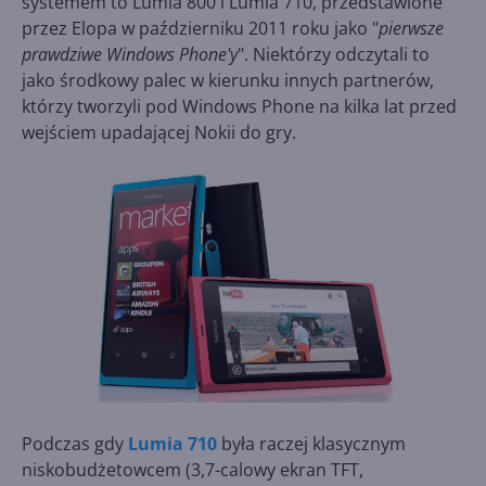
systemem to Lumia 800 i Lumia 710, przedstawione
przez Elopa w październiku 2011 roku jako "
pierwsze
prawdziwe Windows Phone'y
". Niektórzy odczytali to
jako środkowy palec w kierunku innych partnerów,
którzy tworzyli pod Windows Phone na kilka lat przed
wejściem upadającej Nokii do gry.
Podczas gdy
Lumia 710
była raczej klasycznym
niskobudżetowcem (3,7-calowy ekran TFT,