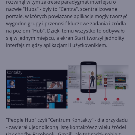
rozwinął w tym zakresie paradygmat interfejsu o
nazwie "Hubs" - były to "Centra", scentralizowane
portale, w których powiązane aplikacje mogły tworzyć
wygodne grupy i przenosić kluczowe zadania i źródła
na poziom "Hub". Dzięki temu wszystko to odbywało
się w jednym miejscu, a ekran Start tworzył jednolity
interfejs między aplikacjami i użytkownikiem.
"People Hub" czyli "Centrum Kontakty" - dla przykładu
- zawierał ujednoliconą listę kontaktów z wielu źródeł
(jak choćby Facebook i Gmail), ale też radził sobie z