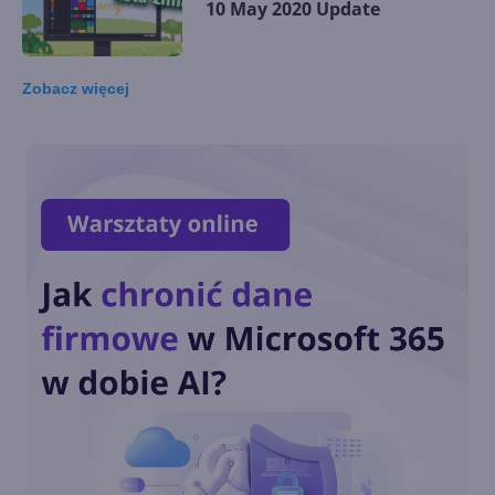
10 May 2020 Update
Zobacz
więcej
Najciekawsze nowości w
Windows 10 May 2020 Update
Windows Search. Krótka
historia systemowej
wyszukiwarki
Ustawienia dźwięku: Jak
włączyć mikrofon w nowej
wersji Windows 10?