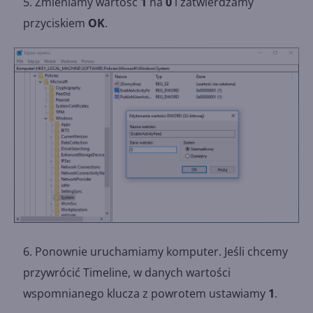
Zmieniamy wartość
1
na
0
i zatwierdzamy
przyciskiem
OK
.
Ponownie uruchamiamy komputer. Jeśli chcemy
przywrócić Timeline, w danych wartości
wspomnianego klucza z powrotem ustawiamy
1
.