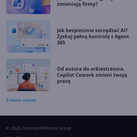
zmieniają firmy?
Jak bezpiecznie zarządzać AI?
Zyskaj pełną kontrolę z Agent
365
Od autora do orkiestratora.
Copilot Cowork zmieni twoją
pracę
Zobacz
więcej
15 kamieni milowych w
Microsoft AI. Tak rodziła się
sztuczna inteligencja
© 2026 CentrumXP/Onex Group