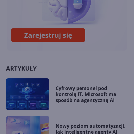
Komputer sam się wybudza z
hibernacji? Można temu
zapobiec
ARTYKUŁY
Cyfrowy personel pod
kontrolą IT. Microsoft ma
sposób na agentyczną AI
Nowy poziom automatyzacji.
Jak inteligentne agenty AI