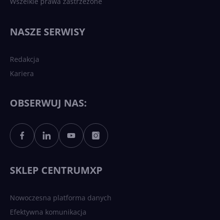
Wszelkie prawa zastrzeżone
Najnowsze trendy w AI. Co
wydarzy się w 2026 roku w
NASZE SERWISY
sztucznej inteligencji?
Redakcja
Kariera
Każdy komputer z Windows
11 to teraz AI PC dzięki
Copilotowi
OBSERWUJ NAS:
Sztuczna inteligencja po
polsku. Dość barier
językowych
SKLEP CENTRUMXP
Nowoczesna platforma danych
Efektywna komunikacja