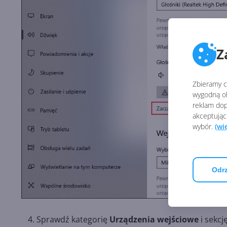
Z
Zbieramy ci
wygodną ob
reklam dop
akceptując
wybór.
(wi
Odrz
Sprawdź kategorię
Urządzenia wejściowe
i sekcj