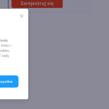
naukowe. OpenAI
startuje z nowym
programem
rowała
treści i
okies,
ć swój
szystkie