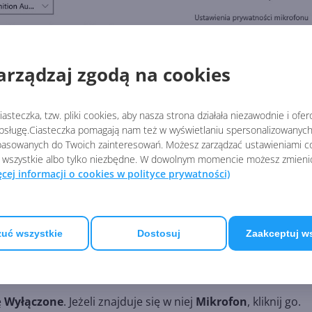
arządzaj zgodą na cookies
asteczka, tzw. pliki cookies, aby nasza strona działała niezawodnie i ofe
sługę.Ciasteczka pomagają nam też w wyświetlaniu spersonalizowanych 
asowanych do Twoich zainteresowań. Możesz zarządzać ustawieniami co
 wszystkie albo tylko niezbędne. W dowolnym momencie możesz zmieni
ęcej informacji o cookies w polityce prywatności)
uć wszystkie
Dostosuj
Zaakceptuj w
ę
Wyłączone
. Jeżeli znajduje się w niej
Mikrofon
, kliknij go.