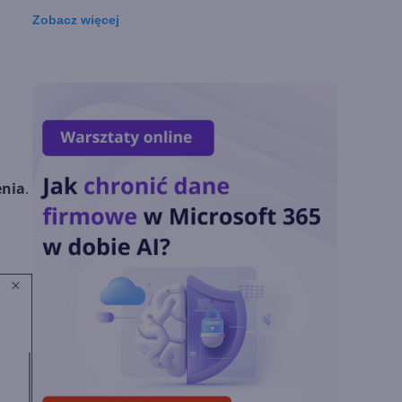
Zobacz
więcej
Lista zmian w
Microsoft 365 Copilot.
Podsumowanie lipca
2026
OpenAI tnie ceny
modeli GPT-5.6.
enia
.
Odpowiedź na presję
Chin
Miliardy z AI i
chmury. Microsoft
ogłasza znakomite
wyniki i
superaplikację
Sztuczna inteligencja
wspiera odkrycia