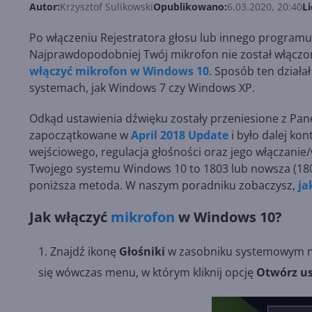
Autor:
Krzysztof Sulikowski
Opublikowano:
6.03.2020, 20:40
Li
Po włączeniu Rejestratora głosu lub innego programu 
Najprawdopodobniej Twój mikrofon nie został włącz
włączyć mikrofon w Windows 10
. Sposób ten działał
systemach, jak Windows 7 czy Windows XP.
Odkąd ustawienia dźwięku zostały przeniesione z Panel
zapoczątkowane w
April 2018 Update
i było dalej k
wejściowego, regulacja głośności oraz jego włączanie/
Twojego systemu Windows 10 to 1803 lub nowsza (1809,
poniższa metoda. W naszym poradniku zobaczysz,
ja
Jak włączyć
mikrofon
w Windows 10?
Znajdź ikonę
Głośniki
w zasobniku systemowym na 
się wówczas menu, w którym kliknij opcję
Otwórz u