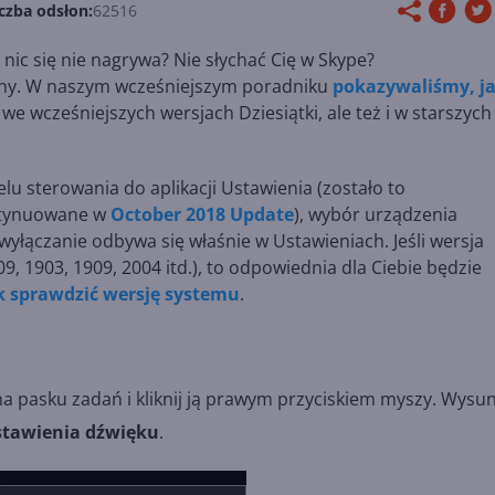
czba odsłon:
62516
nic się nie nagrywa? Nie słychać Cię w Skype?
ony. W naszym wcześniejszym poradniku
pokazywaliśmy, j
 we wcześniejszych wersjach Dziesiątki, ale też i w starszych
u sterowania do aplikacji Ustawienia (zostało to
ontynuowane w
October 2018 Update
), wybór urządzenia
wyłączanie odbywa się właśnie w Ustawieniach. Jeśli wersja
 1903, 1909, 2004 itd.), to odpowiednia dla Ciebie będzie
k sprawdzić wersję systemu
.
pasku zadań i kliknij ją prawym przyciskiem myszy. Wysun
stawienia dźwięku
.