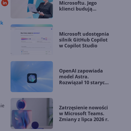
Microsoftu. Jego
klienci budują
przewagę dzięki AI
ak
Microsoft udostępnia
silnik GitHub Copilot
w Copilot Studio
OpenAI zapowiada
model Astra.
Rozwiązał 10 starych
problemów
matematycznych
ie
Zatrzęsienie nowości
w Microsoft Teams.
Zmiany z lipca 2026 r.