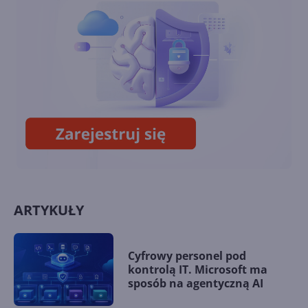
z aplikacją Planner?
Jak pobrać i zainstalować
pakiet Office w wersji LTSC?
ARTYKUŁY
Cyfrowy personel pod
kontrolą IT. Microsoft ma
sposób na agentyczną AI