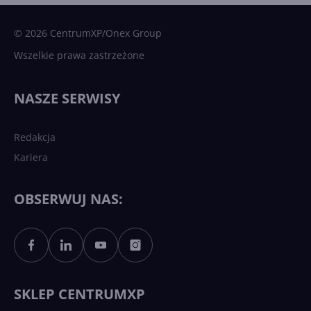
Microsoft AI. Tak rodziła się
sztuczna inteligencja
© 2026 CentrumXP/Onex Group
Wszelkie prawa zastrzeżone
Najnowsze trendy w AI. Co
wydarzy się w 2026 roku w
NASZE SERWISY
sztucznej inteligencji?
Redakcja
Kariera
Każdy komputer z Windows
11 to teraz AI PC dzięki
Copilotowi
OBSERWUJ NAS:
Sztuczna inteligencja po
polsku. Dość barier
językowych
SKLEP CENTRUMXP