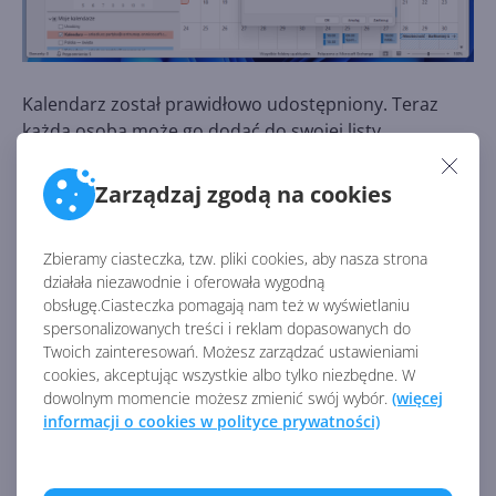
Kalendarz został prawidłowo udostępniony. Teraz
każda osoba może go dodać do swojej listy
kalendarzy tak, aby mieć stały podgląd na zapisane
wydarzenia.
Zarządzaj zgodą na cookies
Jak dodać kalendarz innej osoby w
Zbieramy ciasteczka, tzw. pliki cookies, aby nasza strona
aplikacji Outlook?
działała niezawodnie i oferowała wygodną
obsługę.Ciasteczka pomagają nam też w wyświetlaniu
Wewnątrz modułu
Kalendarz
kliknij przycisk
spersonalizowanych treści i reklam dopasowanych do
Twoich zainteresowań. Możesz zarządzać ustawieniami
Dodaj kalendarz
.
cookies, akceptując wszystkie albo tylko niezbędne. W
Wybierz pozycję
Otwórz kalendarz
dowolnym momencie możesz zmienić swój wybór.
(więcej
udostępniony
.
informacji o cookies w polityce prywatności)
Wpisz adres e-mail osoby, której kalendarz chcesz
otworzyć lub wybierz tę osobę z listy, klikając