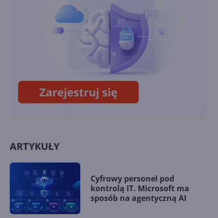
Zmiana widoku kalendarza
Outlook Web App -
publikowanie kalendarza w
Internecie
ARTYKUŁY
Cyfrowy personel pod
kontrolą IT. Microsoft ma
sposób na agentyczną AI