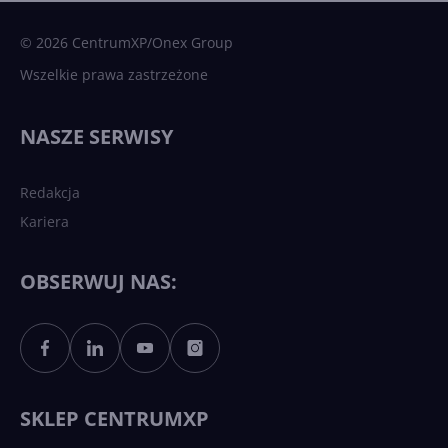
sztuczna inteligencja
© 2026 CentrumXP/Onex Group
Wszelkie prawa zastrzeżone
Najnowsze trendy w AI. Co
wydarzy się w 2026 roku w
NASZE SERWISY
sztucznej inteligencji?
Redakcja
Kariera
Każdy komputer z Windows
11 to teraz AI PC dzięki
Copilotowi
OBSERWUJ NAS:
Sztuczna inteligencja po
polsku. Dość barier
językowych
SKLEP CENTRUMXP