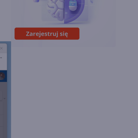
wyniki i
superaplikację
Sztuczna inteligencja
wspiera odkrycia
naukowe. OpenAI
startuje z nowym
programem