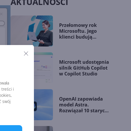
AKTUALNOŚCI
Przełomowy rok
Microsoftu. Jego
klienci budują
przewagę dzięki AI
Microsoft udostępnia
silnik GitHub Copilot
w Copilot Studio
rowała
treści i
okies,
OpenAI zapowiada
ć swój
model Astra.
Rozwiązał 10 starych
problemów
matematycznych