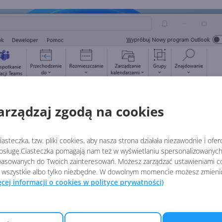
arządzaj zgodą na cookies
asteczka, tzw. pliki cookies, aby nasza strona działała niezawodnie i ofe
sługę.Ciasteczka pomagają nam też w wyświetlaniu spersonalizowanych 
asowanych do Twoich zainteresowań. Możesz zarządzać ustawieniami co
 wszystkie albo tylko niezbędne. W dowolnym momencie możesz zmieni
ęcej informacji o cookies w polityce prywatności)