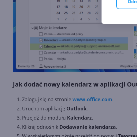
Odrz
Jak dodać nowy kalendarz w aplikacji O
Zaloguj się na stronie
www.office.com
.
Uruchom aplikację
Outlook
.
Przejdź do modułu
Kalendarz
.
Kliknij odnośnik
Dodawanie kalendarza
.
W wyświetlonym oknie przejdź do pozycji
Tworzen