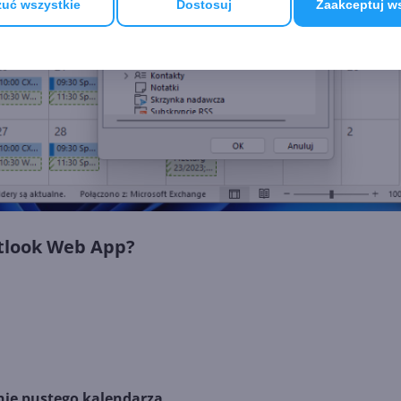
uć wszystkie
Dostosuj
Zaakceptuj w
utlook Web App?
ie pustego kalendarza
.