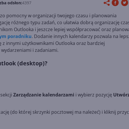
zba odsłon:
4397
o pomocny w organizacji twojego czasu i planowania
cję różnego typu zadań, co ułatwia dobrą organizację cza
ikom Outlooka i jeszcze lepiej współpracować oraz planow
ym poradniku
. Dodanie innych kalendarzy pozwala na leps
ję z innymi użytkownikami Outlooka oraz bardziej
 wydarzeniami i zadaniami.
utlook (desktop)?
 sekcji
Zarządzanie kalendarzami
i wybierz pozycję
Utwór
cję (do której skrzynki pocztowej ma należeć) i kliknij przyc