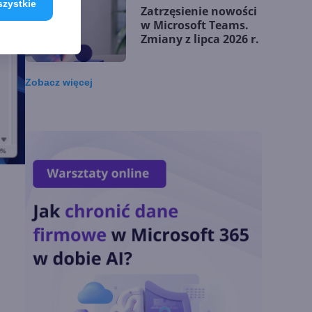
szystkie
Zatrzęsienie nowości
w Microsoft Teams.
Zmiany z lipca 2026 r.
Zobacz
więcej
Lista zmian w
Microsoft 365 Copilot.
Podsumowanie lipca
2026
OpenAI tnie ceny
modeli GPT-5.6.
Odpowiedź na presję
Chin
Miliardy z AI i
chmury. Microsoft
ogłasza znakomite