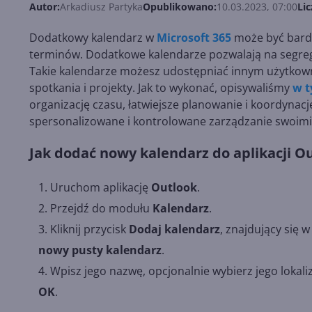
Autor:
Arkadiusz Partyka
Opublikowano:
10.03.2023, 07:00
Lic
Dodatkowy kalendarz w
Microsoft 365
może być bardz
terminów. Dodatkowe kalendarze pozwalają na segrega
Takie kalendarze możesz udostępniać innym użytkown
spotkania i projekty. Jak to wykonać, opisywaliśmy
w t
organizację czasu, łatwiejsze planowanie i koordynac
spersonalizowane i kontrolowane zarządzanie swoimi
Jak dodać nowy kalendarz do aplikacji O
Uruchom aplikację
Outlook
.
Przejdź do modułu
Kalendarz
.
Kliknij przycisk
Dodaj kalendarz
, znajdujący się w
nowy pusty kalendarz
.
Wpisz jego nazwę, opcjonalnie wybierz jego lokaliza
OK
.