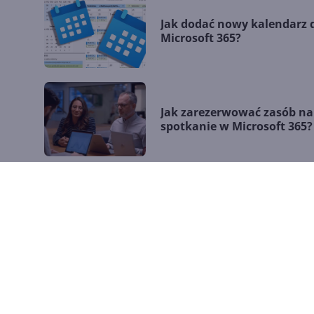
Jak dodać nowy kalendarz 
Microsoft 365?
Jak zarezerwować zasób na
spotkanie w Microsoft 365?
Jak udostępnić kalendarz 
Microsoft 365?
Outlook Web App -
publikowanie kalendarza 
Internecie