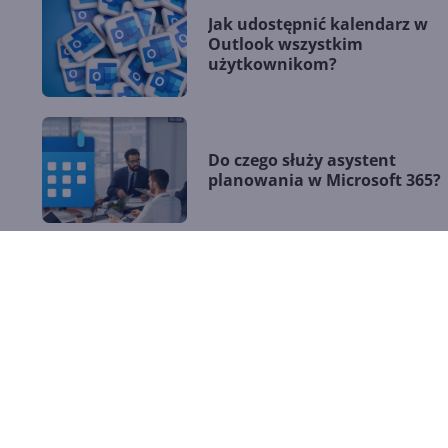
Jak udostępnić kalendarz w
Outlook wszystkim
użytkownikom?
Do czego służy asystent
planowania w Microsoft 365?
Jak zakończyć udostępnianie
kalendarza w Microsoft 365?
Zmiana widoku kalendarza