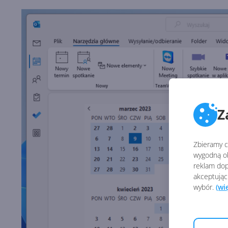
Z
Zbieramy ci
wygodną ob
reklam dop
akceptując
wybór.
(wi