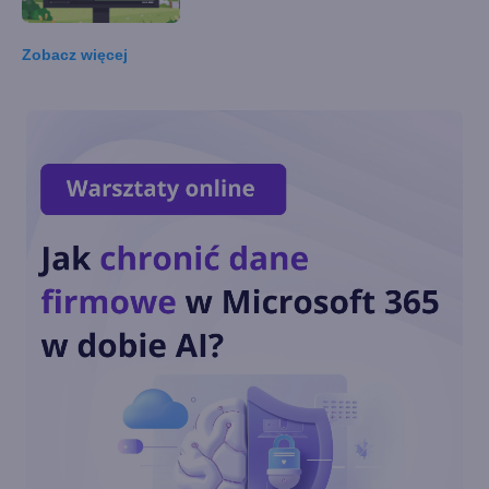
Zobacz
więcej
Najciekawsze nowości w
Windows 10 May 2020 Update
Windows Search. Krótka
historia systemowej
wyszukiwarki
Ustawienia dźwięku: Jak
włączyć mikrofon w nowej
wersji Windows 10?