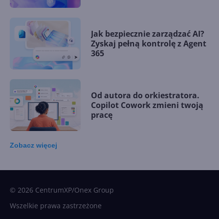
Jak bezpiecznie zarządzać AI?
Zyskaj pełną kontrolę z Agent
365
Od autora do orkiestratora.
Copilot Cowork zmieni twoją
pracę
Zobacz
więcej
15 kamieni milowych w
Microsoft AI. Tak rodziła się
sztuczna inteligencja
© 2026 CentrumXP/Onex Group
Wszelkie prawa zastrzeżone
Najnowsze trendy w AI. Co