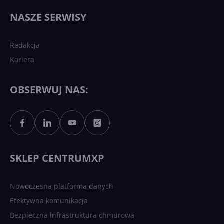
wydarzy się w 2026 roku w
NASZE SERWISY
sztucznej inteligencji?
Redakcja
Kariera
Każdy komputer z Windows
11 to teraz AI PC dzięki
Copilotowi
OBSERWUJ NAS:
Sztuczna inteligencja po
polsku. Dość barier
językowych
SKLEP CENTRUMXP
Nowoczesna platforma danych
Efektywna komunikacja
Bezpieczna infrastruktura chmurowa