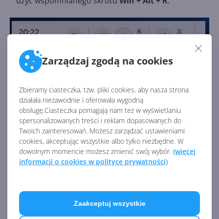
użyć wspomnianego skrótu
Win + Alt + R
.
Zarządzaj zgodą na cookies
Kiedy rozpoczniemy nagrywanie, w prawym
Zbieramy ciasteczka, tzw. pliki cookies, aby nasza strona
górnym rogu ekranu będzie widoczny mały pasek,
działała niezawodnie i oferowała wygodną
obsługę.Ciasteczka pomagają nam też w wyświetlaniu
pokazujący czas nagrywania oraz to, czy włączony
spersonalizowanych treści i reklam dopasowanych do
jest mikrofon. Zakończyć nagrywanie możemy,
Twoich zainteresowań. Możesz zarządzać ustawieniami
klikając na nim przycisk kwadratu lub skrótem
Win +
cookies, akceptując wszystkie albo tylko niezbędne. W
dowolnym momencie możesz zmienić swój wybór.
(więcej
Alt + R
.
informacji o cookies w polityce prywatności)
Zaakceptuj wszystkie