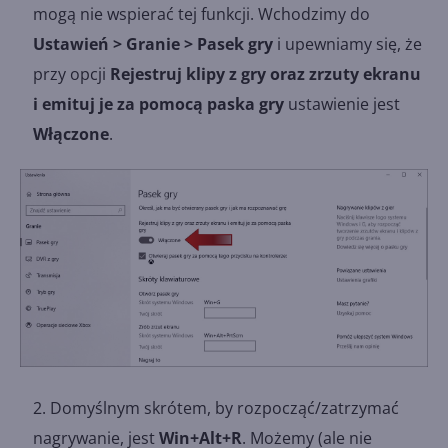
mogą nie wspierać tej funkcji. Wchodzimy do
Ustawień > Granie > Pasek gry
i upewniamy się, że
przy opcji
Rejestruj klipy z gry oraz zrzuty ekranu
i emituj je za pomocą paska gry
ustawienie jest
Włączone
.
Domyślnym skrótem, by rozpocząć/zatrzymać
nagrywanie, jest
Win+Alt+R
. Możemy (ale nie