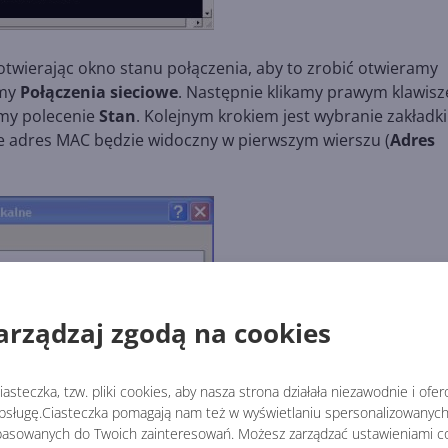
twierając okno stanu połączenia, aby to zrobić otwieramy
amy
Połączenia
sieciowe
. Następnie klikamy prawym klawis
amy polecenie
Stan
. Kolejnym krokiem jest wybranie zakładki
ie adres MAC będzie widoczny w pierwszym wierszu (
Adres
arządzaj zgodą na cookies
asteczka, tzw. pliki cookies, aby nasza strona działała niezawodnie i ofe
sługę.Ciasteczka pomagają nam też w wyświetlaniu spersonalizowanych 
asowanych do Twoich zainteresowań. Możesz zarządzać ustawieniami co