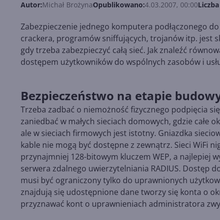
Autor:
Michał Brożyna
Opublikowano:
4.03.2007, 00:00
Liczba
Zabezpieczenie jednego komputera podłączonego do I
crackera, programów sniffujących, trojanów itp. jest
gdy trzeba zabezpieczyć całą sieć. Jak znaleźć ró
dostępem użytkowników do wspólnych zasobów i usł
Bezpieczeństwo na etapie budow
Trzeba zadbać o niemożność fizycznego podpięcia si
zaniedbać w małych sieciach domowych, gdzie całe ok
ale w sieciach firmowych jest istotny. Gniazdka sieci
kable nie mogą być dostępne z zewnątrz. Sieci WiFi n
przynajmniej 128-bitowym kluczem WEP, a najlepiej w
serwera zdalnego uwierzytelniania RADIUS. Dostęp do 
musi być ograniczony tylko do uprawnionych użytkow
znajdują się udostępnione dane tworzy się konta o o
przyznawać kont o uprawnieniach administratora zw