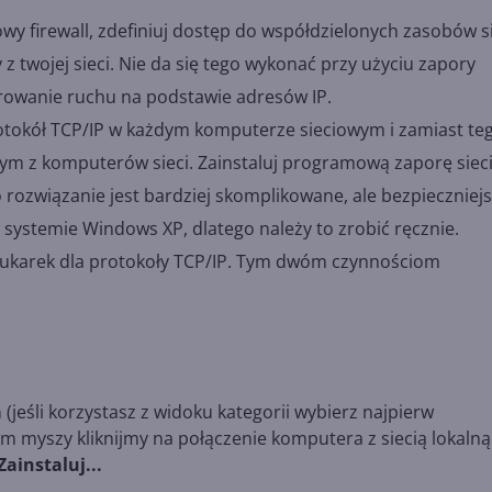
y firewall, zdefiniuj dostęp do współdzielonych zasobów si
z twojej sieci. Nie da się tego wykonać przy użyciu zapory
rowanie ruchu na podstawie adresów IP.
rotokół TCP/IP w każdym komputerze sieciowym i zamiast te
dym z komputerów sieci. Zainstaluj programową zaporę siec
 rozwiązanie jest bardziej skomplikowane, ale bezpieczniejs
 systemie Windows XP, dlatego należy to zrobić ręcznie.
drukarek dla protokoły TCP/IP. Tym dwóm czynnościom
a
(jeśli korzystasz z widoku kategorii wybierz najpierw
m myszy kliknijmy na połączenie komputera z siecią lokalną 
Zainstaluj...