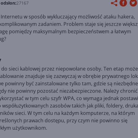
 odsłon:
27167
nternetu w sposób wykluczający możliwość ataku hakera,
 skomplikowanym zadaniem. Problem staje się jeszcze większ
wnowagę pomiędzy maksymalnym bezpieczeństwem a łatwym
ug?
y
ę do sieci kablowej przez niepowołane osoby. Ten etap moż
ablowanie znajduje się zazwyczaj w obrębie prywatnego lok
owe powinny być zainstalowane tylko tam, gdzie są niezbędne
igdy nie powinny pozostać niezabezpieczone. Należy chronić
ykorzystać w tym celu szyfr WPA, co wymaga jednak postaw
współużytkowanych zasobów takich jak pliki, foldery, druka
ników sieci. W tym celu na każdym komputerze, na którym
kreślonych prawach dostępu, przy czym nie powinno się
ykłym użytkownikom.