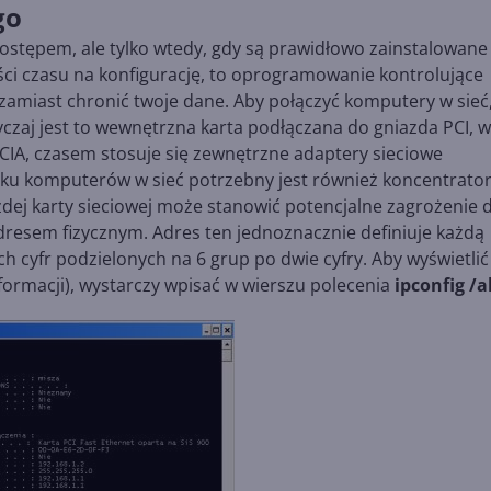
go
dostępem, ale tylko wtedy, gdy są prawidłowo zainstalowane 
ości czasu na konfigurację, to oprogramowanie kontrolujące
 zamiast chronić twoje dane. Aby połączyć komputery w sieć
yczaj jest to wewnętrzna karta podłączana do gniazda PCI, w
, czasem stosuje się zewnętrzne adaptery sieciowe
lku komputerów w sieć potrzebny jest również koncentrato
żdej karty sieciowej może stanowić potencjalne zagrożenie d
adresem fizycznym. Adres ten jednoznacznie definiuje każdą
ch cyfr podzielonych na 6 grup po dwie cyfry. Aby wyświetlić
nformacji), wystarczy wpisać w wierszu polecenia
ipconfig /al