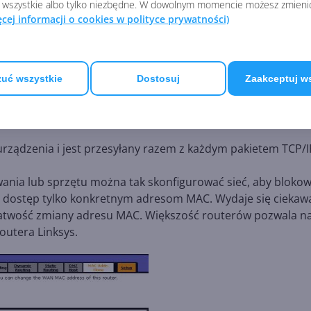
 wszystkie albo tylko niezbędne. W dowolnym momencie możesz zmieni
ęcej informacji o cookies w polityce prywatności)
uć wszystkie
Dostosuj
Zaakceptuj w
urządzenia i jest przesyłany razem z każdym pakietem TCP/I
ia lub sprzętu można tak skonfigurować sieć, aby blokow
 dostęp tylko konkretnym adresom MAC. Wydaje się ciekaw
a łatwość zmiany adresu MAC. Większość routerów pozwala n
outera Linksys.