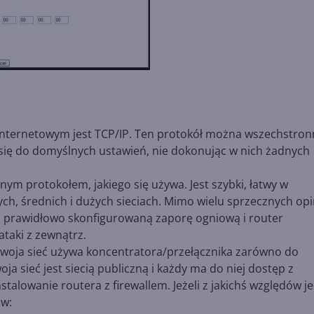
nternetowym jest TCP/IP. Ten protokół można wszechstron
się do domyślnych ustawień, nie dokonując w nich żadnych
ym protokołem, jakiego się używa. Jest szybki, łatwy w
h, średnich i dużych sieciach. Mimo wielu sprzecznych opin
a prawidłowo skonfigurowaną zaporę ogniową i router
ataki z zewnątrz.
 twoja sieć używa koncentratora/przełącznika zarówno do
ja sieć jest siecią publiczną i każdy ma do niej dostęp z
lowanie routera z firewallem. Jeżeli z jakichś względów je
ów: