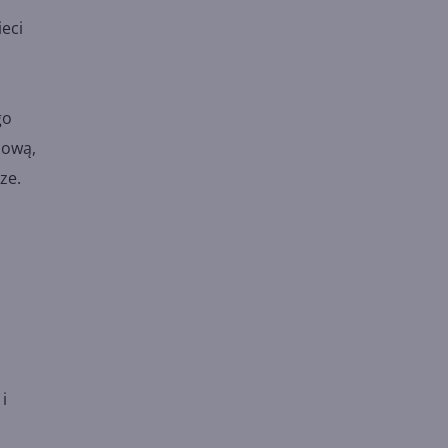
eci
go
iową,
ze.
i