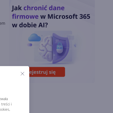
chmury. Microsoft
ogłasza znakomite
wyniki i
superaplikację
zem
Sztuczna inteligencja
wspiera odkrycia
naukowe. OpenAI
startuje z nowym
programem
Lipcowa aktualizacja
Copilota w Excelu.
Duże zmiany dzięki
GPT i Claude Opus
rowała
treści i
okies,