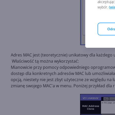
akceptując
wybór.
(wi
Odrz
Adres MAC jest (teoretycznie) unikatowy dla każdego 
Właściwość tą można wykorzystać:
Mianowicie przy pomocy odpowiedniego oprogramowan
dostęp dla konkretnych adresów MAC lub umożliwiała
opcją, niestety nie jest zbyt użyteczne ze względu n
zmianę swojego MAC'a w menu. Poniżej przykład dla r