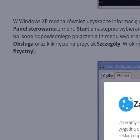
W Windows XP można również uzyskać tę informację o
Panel
sterowania
z menu
Start
a następnie wybier
na ikonę odpowiedniego połączenia i z menu wybier
Obsługa
oraz kliknięcie na przycisk
Szczegóły
. W okn
fizyczny
).
Z
Zbieramy ci
wygodną ob
reklam dop