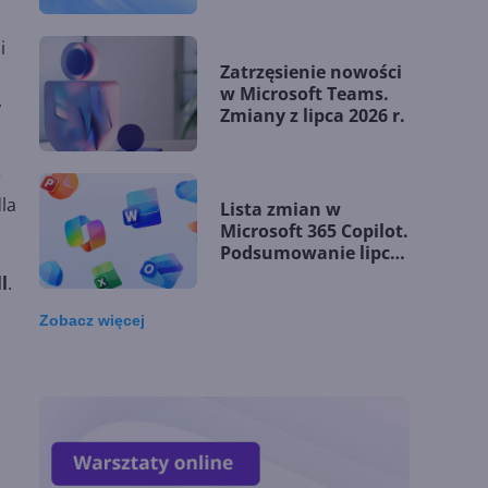
problemów
matematycznych
i
Zatrzęsienie nowości
w Microsoft Teams.
,
Zmiany z lipca 2026 r.
r
la
Lista zmian w
Microsoft 365 Copilot.
Podsumowanie lipca
2026
l
.
Zobacz
więcej
OpenAI tnie ceny
modeli GPT-5.6.
Odpowiedź na presję
Chin
Miliardy z AI i