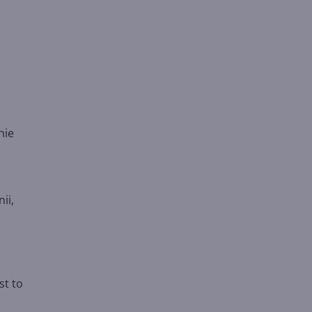
nie
ii,
st to