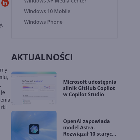
Windows XP Media Center
Windows 10 Mobile
Windows Phone
y,
AKTUALNOŚCI
emy
alu,
Microsoft udostępnia
,
silnik GitHub Copilot
 je
w Copilot Studio
ienia
rki
OpenAI zapowiada
model Astra.
Rozwiązał 10 starych