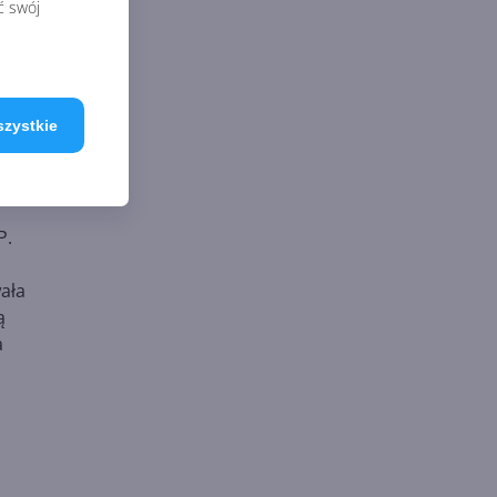
ć swój
szystkie
P.
ała
ą
a