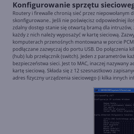
Konfigurowanie sprzętu sieciowe
Routery i firewalle chronią sieć przez niepowołanym 
skonfigurowane.. Jeśli nie poświęcisz odpowiedniej il
zdalny dostęp stanie się otwartą bramą dla intruzów,
każdy z nich należy wyposażyć w kartę sieciową. Zazw
komputerach przenośnych montowana w porcie PCMCIA
podłączane zazwyczaj do portu USB. Do połączenia ki
(hub) lub przełącznik (switch). Jeden z parametrów ka
bezpieczeństwa sieci. Jest to MAC, inaczej nazywany 
kartę sieciową. Składa się z 12 szesnastkowo zapisany
adres fizyczny urządzenia sieciowego (i kilka innych i