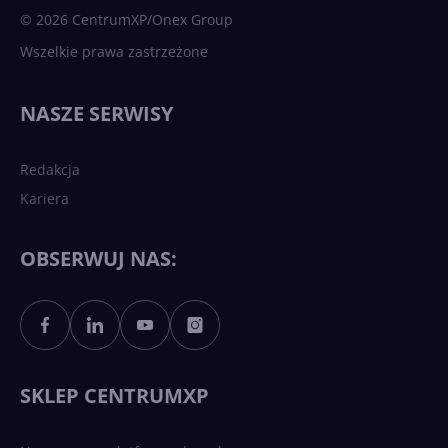
© 2026 CentrumXP/Onex Group
Wszelkie prawa zastrzeżone
Najnowsze trendy w AI. Co
wydarzy się w 2026 roku w
NASZE SERWISY
sztucznej inteligencji?
Redakcja
Kariera
Każdy komputer z Windows
11 to teraz AI PC dzięki
Copilotowi
OBSERWUJ NAS:
Sztuczna inteligencja po
polsku. Dość barier
językowych
SKLEP CENTRUMXP