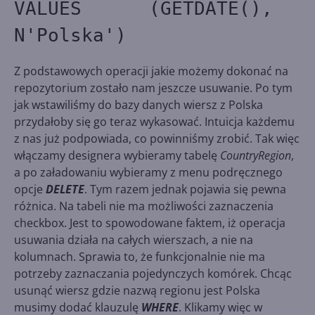
VALUES (GETDATE(),
N'Polska')
Z podstawowych operacji jakie możemy dokonać na
repozytorium zostało nam jeszcze usuwanie. Po tym
jak wstawiliśmy do bazy danych wiersz z Polska
przydałoby się go teraz wykasować. Intuicja każdemu
z nas już podpowiada, co powinniśmy zrobić. Tak więc
włączamy designera wybieramy tabelę
CountryRegion
,
a po załadowaniu wybieramy z menu podręcznego
opcje
DELETE
. Tym razem jednak pojawia się pewna
różnica. Na tabeli nie ma możliwości zaznaczenia
checkbox. Jest to spowodowane faktem, iż operacja
usuwania działa na całych wierszach, a nie na
kolumnach. Sprawia to, że funkcjonalnie nie ma
potrzeby zaznaczania pojedynczych komórek. Chcąc
usunąć wiersz gdzie nazwą regionu jest Polska
musimy dodać klauzulę
WHERE
. Klikamy więc w