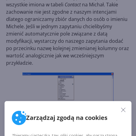
wszystkie imiona w tabeli
Contact
na Michał. Takie
zachowanie nie jest zgodne z naszym intencjami
dlatego ograniczamy zbiór danych do osób o imieniu
Michele. Jeśli w jednym zapytaniu chcielibyśmy
zmienić automatycznie pole związane z datą
modyfikacji, wystarczy do naszego zapytania dodać
po przecinku nazwę kolejnej zmienianej kolumny oraz
wartość analogicznie jak we wcześniejszym
przykładzie.
Zarządzaj zgodą na cookies
Zbieramy ciasteczka, tzw. pliki cookies, aby nasza strona