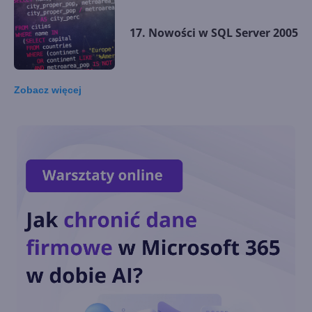
17. Nowości w SQL Server 2005
Zobacz
więcej
16. Transakcje
15. Nowości w "Data Control
Language", czyli parę słów o
schematach
14. Praca z podzapytańami,
tabelami tymczasowymi i
zmiennymi tabelarycznymi