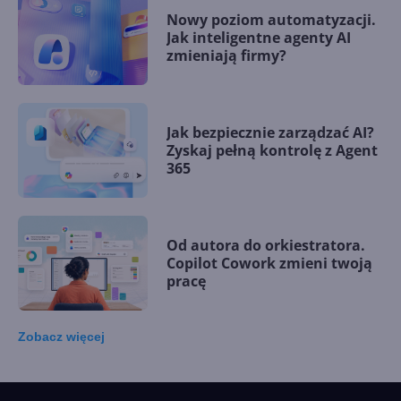
Nowy poziom automatyzacji.
Jak inteligentne agenty AI
zmieniają firmy?
Jak bezpiecznie zarządzać AI?
Zyskaj pełną kontrolę z Agent
365
Od autora do orkiestratora.
Copilot Cowork zmieni twoją
pracę
Zobacz
więcej
15 kamieni milowych w
Microsoft AI. Tak rodziła się
sztuczna inteligencja