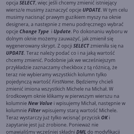
opcja
SELECT
, więc jeśli chcemy zmienić istniejący
wiersz/e musimy zaznaczyć opcje
UPDATE
. W tym celu
musimy nacisnąć prawym guzikiem myszy na oknie
designera, a następnie z menu podręcznego wybrać
opcje
Change Type
i
Update
. Po dokonaniu wyboru w
dolnym oknie możemy zauważyć, jak zmienił się
wygenerowany skrypt. Z opcji
SELECT
zmieniła się na
UPDATE
. Teraz należy podać co i na jaką wartość
chcemy zmienić. Podobnie jak we wcześniejszym
przykładzie zaznaczamy checkbox z tą różnicą, że
teraz nie wybieramy wszystkich kolumn tylko
pojedynczą wartość
FirstName
. Będziemy chcieli
zmienić imiona wszystkich Michele na Michał. W
środkowym oknie klikamy w pierwszym wierszu na
kolumnie
New Value
i wpisujemy Michał, następnie w
kolumnie
Filter
wpisujemy starą wartość Michele.
Teraz wystarczy już tylko wcisnąć przycisk
OK
i
zapytanie jest już zrobione. Ponieważ nie
omawialiśmy wcześniej składni
DML
do modyfikacji