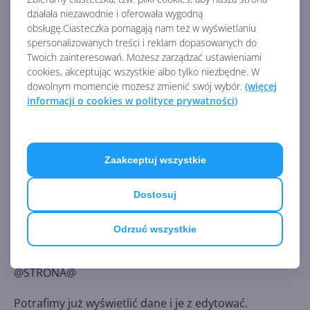
działała niezawodnie i oferowała wygodną
obsługę.Ciasteczka pomagają nam też w wyświetlaniu
Tu zmieniamy datę modyfikacji wiersza, przy okazji
spersonalizowanych treści i reklam dopasowanych do
wykorzystujemy jedną z funkcji
SQL Severa
pobierającą
Twoich zainteresowań. Możesz zarządzać ustawieniami
datę.
cookies, akceptując wszystkie albo tylko niezbędne. W
dowolnym momencie możesz zmienić swój wybór.
(więcej
informacji o cookies w polityce prywatności)
UPDATE Person.Contact
SET FirstName =
N'Michał', ModifiedDate =
Zaakceptuj wszystkie
GETDATE()
Dostosuj
WHERE (FirstName =
Odrzuć wszystkie
N'Michele')
@STRONA@
Potrafimy już wyświetlić dane i je z edytować.