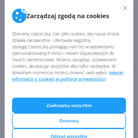
Autor:
Grzegorz Chuchra
Opublikowano:
17.05.2006, 00:00
Liczba odsłon:
34382
Zarządzaj zgodą na cookies
Schematy to nowa forma zabezpieczeń polegająca na
odseparowanie użytkowników bazy danych od obiektów
Zbieramy ciasteczka, tzw. pliki cookies, aby nasza strona
bazodanowych. Schemat jest jakby grupą obiektów bazy
działała niezawodnie i oferowała wygodną
danych. W artykule tym opiszę dokładnie co to jest
obsługę.Ciasteczka pomagają nam też w wyświetlaniu
spersonalizowanych treści i reklam dopasowanych do
schemat i jak go używać oraz jakie profity mamy w
Twoich zainteresowań. Możesz zarządzać ustawieniami
związku ze zmianą polityki bezpieczeństwa.
cookies, akceptując wszystkie albo tylko niezbędne. W
dowolnym momencie możesz zmienić swój wybór.
(więcej
informacji o cookies w polityce prywatności)
Zaakceptuj wszystkie
Dostosuj
14. Praca z podzapytańami, tabelami
tymczasowymi i zmiennymi
Odrzuć wszystkie