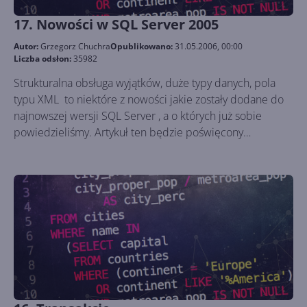
17. Nowości w SQL Server 2005
Autor:
Grzegorz Chuchra
Opublikowano:
31.05.2006, 00:00
Liczba odsłon:
35982
Strukturalna obsługa wyjątków, duże typy danych, pola
typu XML to niektóre z nowości jakie zostały dodane do
najnowszej wersji SQL Server , a o których już sobie
powiedzieliśmy. Artykuł ten będzie poświęcony
użytecznym ciekawostkom, których nie posiadała
wcześniejsza wersja serwera.