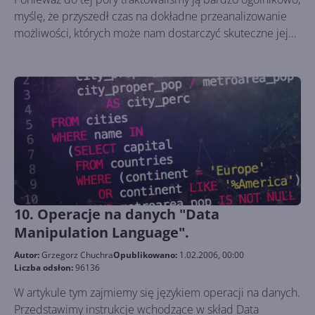
myślę, że przyszedł czas na dokładne przeanalizowanie
możliwości, których może nam dostarczyć skuteczne jej
wykorzystanie.
10. Operacje na danych "Data
Manipulation Language".
Autor:
Grzegorz Chuchra
Opublikowano:
1.02.2006, 00:00
Liczba odsłon:
96136
W artykule tym zajmiemy się językiem operacji na danych.
Przedstawimy instrukcje wchodzące w skład Data