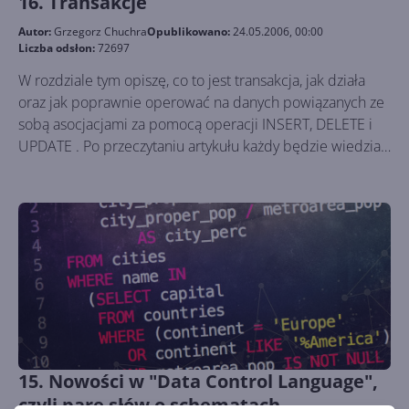
16. Transakcje
Autor:
Grzegorz Chuchra
Opublikowano:
24.05.2006, 00:00
Liczba odsłon:
72697
W rozdziale tym opiszę, co to jest transakcja, jak działa
oraz jak poprawnie operować na danych powiązanych ze
sobą asocjacjami za pomocą operacji INSERT, DELETE i
UPDATE . Po przeczytaniu artykułu każdy będzie wiedział,
gdzie należy zastosować transakcje i jak oprogramować
Transact-SQL.
15. Nowości w "Data Control Language",
czyli parę słów o schematach