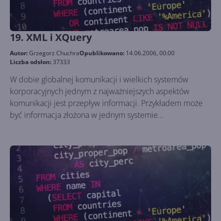
19. XML i XQuery
Autor:
Grzegorz Chuchra
Opublikowano:
14.06.2006, 00:00
Liczba odsłon:
37333
W dobie globalnej komunikacji i wielkich systemów
korporacyjnych jednym z najważniejszych aspektów
komunikacji jest przepływ informacji. Przykładem może
być informacja złożona w jednym systemie
informatycznym, która z przyczyn biznesowych musi
zostać przetransportowana do innego systemu
informatycznego. Kolejny przykład to przesyłanie
wiadomości kanałem RSS . W powyższych przykładach
komunikacja wymaga jednego standardu przesyłu plików.
XML bo o nim tu mowa jest standardem przesyłania
danych pomiędzy różnymi systemami informacyjnymi. W
tym artykule zajmiemy się tym w jaki sposób SQL Server