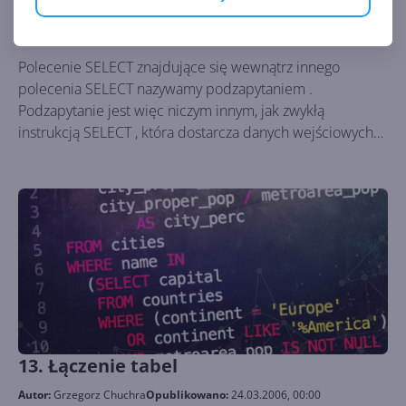
tabelarycznymi
Autor:
Grzegorz Chuchra
Opublikowano:
14.04.2006, 00:00
Liczba odsłon:
90013
Polecenie SELECT znajdujące się wewnątrz innego
polecenia SELECT nazywamy podzapytaniem .
Podzapytanie jest więc niczym innym, jak zwykłą
instrukcją SELECT , która dostarcza danych wejściowych
do innej instrukcji SELECT . Obok złączeń zapytania
zagnieżdżone są jednym z podstawowych sposobów
pobierania informacji z repozytorium danych. Należy
jeszcze dodać, że część podzapytań może być zastąpiona
zapytaniami złączającymi.
13. Łączenie tabel
Autor:
Grzegorz Chuchra
Opublikowano:
24.03.2006, 00:00