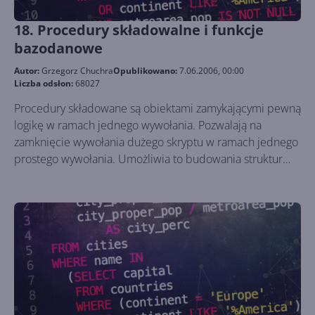
2005 wspomaga wykorzystanie XML .
18. Procedury składowalne i funkcje
bazodanowe
Autor:
Grzegorz Chuchra
Opublikowano:
7.06.2006, 00:00
Liczba odsłon:
68027
Procedury składowane są obiektami zamykającymi pewną
logikę w ramach jednego wywołania. Pozwalają na
zamknięcie wywołania dużego skryptu w ramach jednego
prostego wywołania. Umożliwia to budowania struktur
które wykonują kilka operacji w ramach uruchomienia
jednej procedury. Funkcje bazodanowe podobnie jak
procedury składowane są obiektami umieszczonymi na
serwerze baz danych. Posiadają jednak parę
dodatkowych cech które znacznie ułatwiają
przeprowadzanie całego szeregu operacji.