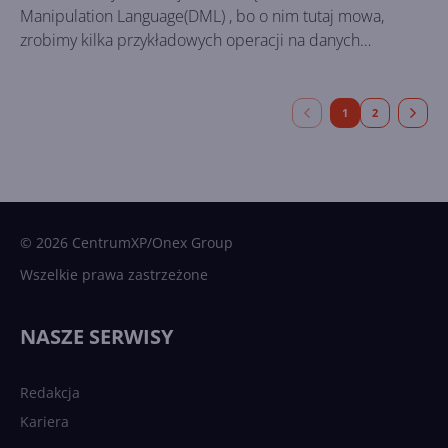
Manipulation Language(DML) , bo o nim tutaj mowa,
zrobimy kilka przykładowych operacji na danych
zawartych w bazie AdventureWorks oraz pokażemy, w jaki
sposób wykorzystać narzędzia ułatwiające tworzenie
skryptów.
1
2
© 2026 CentrumXP/Onex Group
Wszelkie prawa zastrzeżone
NASZE SERWISY
Redakcja
Kariera