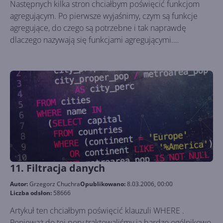
Następnych kilka stron chciałbym poświęcić funkcjom
agregującym. Po pierwsze wyjaśnimy, czym są funkcje
agregujące, do czego są potrzebne i tak naprawdę
dlaczego nazywają się funkcjami agregującymi.
Przedstawimy kilka przykładów ich wykorzystania oraz
omówimy sposób ich działania.
11. Filtracja danych
Autor:
Grzegorz Chuchra
Opublikowano:
8.03.2006, 00:00
Liczba odsłon:
58666
Artykuł ten chciałbym poświęcić klauzuli WHERE .
Ponieważ do tej pory traktowaliśmy ją bardzo ogólnikowo,