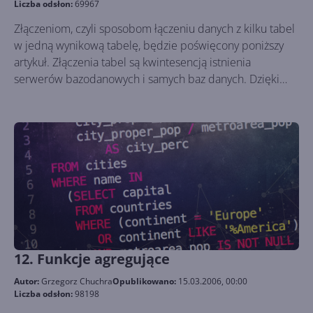
Liczba odsłon:
69967
Złączeniom, czyli sposobom łączeniu danych z kilku tabel
w jedną wynikową tabelę, będzie poświęcony poniższy
artykuł. Złączenia tabel są kwintesencją istnienia
serwerów bazodanowych i samych baz danych. Dzięki
nim w prosty sposób można wybrać powiązane ze sobą
dane z różnych tabel.
12. Funkcje agregujące
Autor:
Grzegorz Chuchra
Opublikowano:
15.03.2006, 00:00
Liczba odsłon:
98198