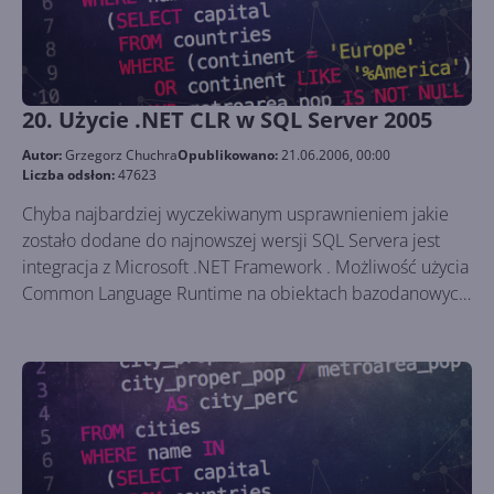
20. Użycie .NET CLR w SQL Server 2005
Autor:
Grzegorz Chuchra
Opublikowano:
21.06.2006, 00:00
Liczba odsłon:
47623
Chyba najbardziej wyczekiwanym usprawnieniem jakie
zostało dodane do najnowszej wersji SQL Servera jest
integracja z Microsoft .NET Framework . Możliwość użycia
Common Language Runtime na obiektach bazodanowych
znacznie ułatwiła, a przy tym poszerzyła możliwości
operowania na danych i samym serwerze. Teraz oprócz
skryptów SQL mamy możliwość używania również Visual
Basic oraz C# , których możliwości są nieporównywalnie
większe. Poniższy artykuł będzie wymagał od czytelnika
podstawowej znajomości języka C# oraz zainstalowania
Visual Studio .NET 2005 .