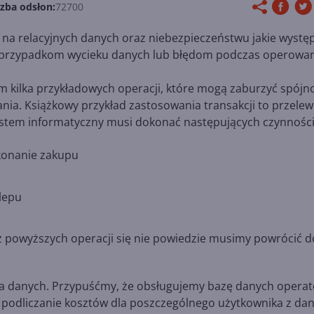
czba odsłon:
72700
 na relacyjnych danych oraz niebezpieczeństwu jakie wystę
ać przypadkom wycieku danych lub błędom podczas operowa
 kilka przykładowych operacji, które mogą zaburzyć spójn
nia. Książkowy przykład zastosowania transakcji to przelew
 system informatyczny musi dokonać następujących czynności
konanie zakupu
lepu
ś z powyższych operacji się nie powiedzie musimy powrócić d
ia danych. Przypuśćmy, że obsługujemy bazę danych operat
 i podliczanie kosztów dla poszczególnego użytkownika z da