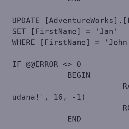
UPDATE [AdventureWorks].[
SET [FirstName] = 'Jan'
WHERE [FirstName] = 'John
IF @@ERROR <> 0
BEGIN
RAISERROR ('Bł
udana!', 16, -1)
ROLLBACK TR
END