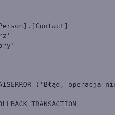
Person].[Contact]
rz'
ory'
ąd, operacja ni
ANSACTION