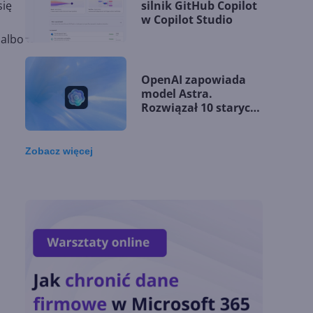
silnik GitHub Copilot
się
w Copilot Studio
 albo
OpenAI zapowiada
model Astra.
Rozwiązał 10 starych
problemów
matematycznych
Zobacz
więcej
Zatrzęsienie nowości
w Microsoft Teams.
Zmiany z lipca 2026 r.
Lista zmian w
Microsoft 365 Copilot.
Podsumowanie lipca
2026