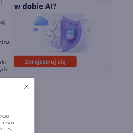
st
OpenAI tnie ceny
modeli GPT-5.6.
cji,
Odpowiedź na presję
Chin
mi na
Miliardy z AI i
chmury. Microsoft
ogłasza znakomite
ędu
wyniki i
nych
superaplikację
ą
rowała
treści i
okies,