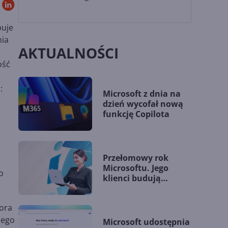
puje
nia
AKTUALNOŚCI
ość
:
Microsoft z dnia na
dzień wycofał nową
funkcję Copilota
Przełomowy rok
Microsoftu. Jego
o
klienci budują
przewagę dzięki AI
ora
nego
Microsoft udostępnia