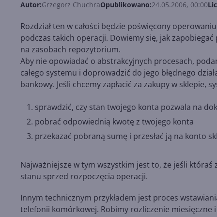
Autor:
Grzegorz Chuchra
Opublikowano:
24.05.2006, 00:00
Li
Rozdział ten w całości będzie poświęcony operowaniu
podczas takich operacji. Dowiemy się, jak zapobieg
na zasobach repozytorium.
Aby nie opowiadać o abstrakcyjnych procesach, podam
całego systemu i doprowadzić do jego błędnego działa
bankowy. Jeśli chcemy zapłacić za zakupy w sklepie,
sprawdzić, czy stan twojego konta pozwala na do
pobrać odpowiednią kwotę z twojego konta
przekazać pobraną sumę i przesłać ją na konto sk
Najważniejsze w tym wszystkim jest to, że jeśli która
stanu sprzed rozpoczęcia operacji.
Innym technicznym przykładem jest proces wstawian
telefonii komórkowej. Robimy rozliczenie miesięczne