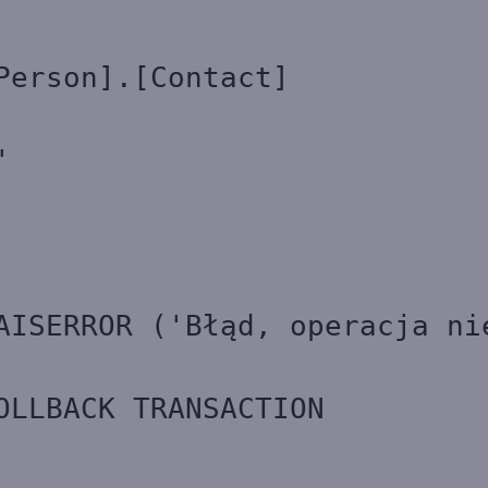
Person].[Contact]
'
ąd, operacja ni
ANSACTION