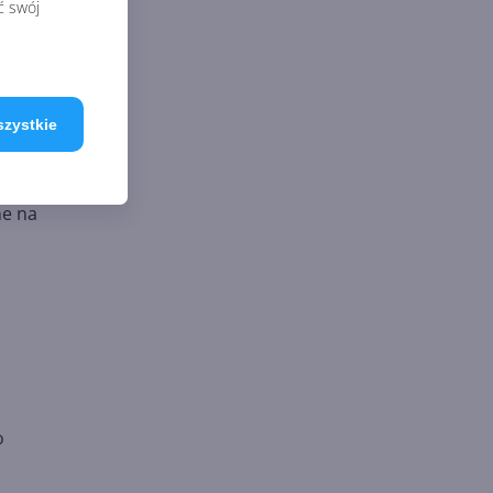
ć swój
szystkie
,
ne na
o