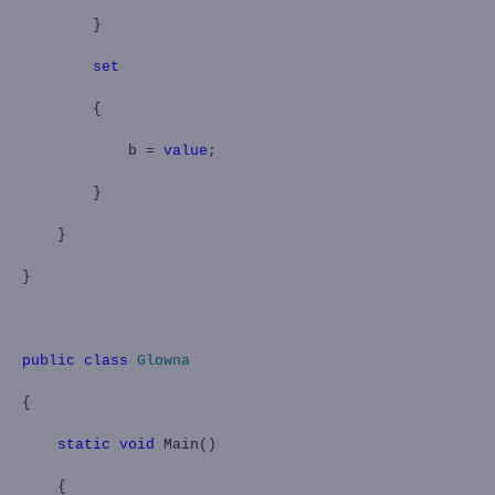
}
set
{
b =
value
;
}
}
}
public
class
Glowna
{
static
void
Main()
{