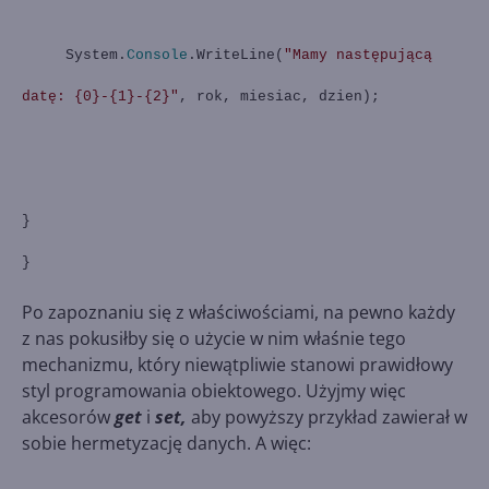
System.
Console
.WriteLine(
"Mamy następującą
datę: {0}-{1}-{2}"
, rok, miesiac, dzien);
}
}
Po zapoznaniu się z właściwościami, na pewno każdy
z nas pokusiłby się o użycie w nim właśnie tego
mechanizmu, który niewątpliwie stanowi prawidłowy
styl programowania obiektowego. Użyjmy więc
akcesorów
get
i
set,
aby powyższy przykład zawierał w
sobie hermetyzację danych. A więc: