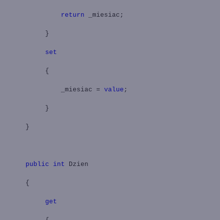
return
_miesiac;
}
set
{
_miesiac =
value
;
}
}
public
int
Dzien
{
get