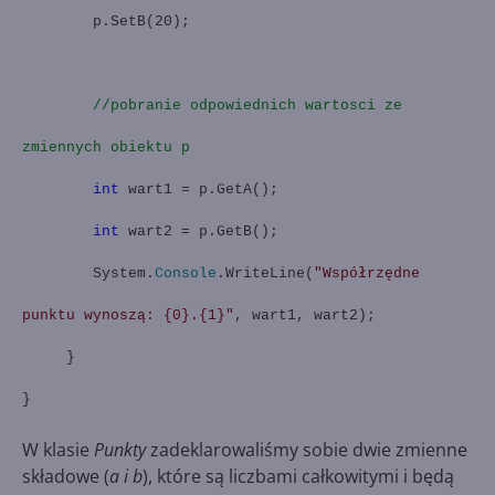
p.SetB(20);
//pobranie odpowiednich wartosci ze
zmiennych obiektu p
int
wart1 = p.GetA();
int
wart2 = p.GetB();
System.
Console
.WriteLine(
"Współrzędne
punktu wynoszą: {0}.{1}"
, wart1, wart2);
}
}
W klasie
Punkty
zadeklarowaliśmy sobie dwie zmienne
składowe (
a i b
), które są liczbami całkowitymi i będą