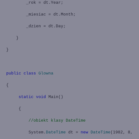
_rok = dt.Year;
_miesiac = dt.Month;
_dzien = dt.Day;
}
}
public
class
Glowna
{
static
void
Main
()
{
//obiekt klasy DateTime
System.
DateTime
dt =
new
DateTime
(1982, 8,