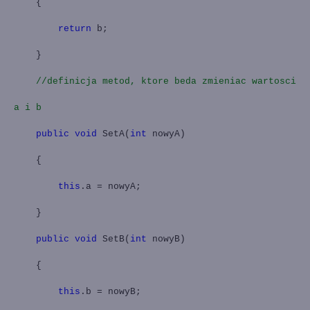
{
return
b;
}
//definicja metod, ktore beda zmieniac wartosci
a i b
public
void
SetA(
int
nowyA)
{
this
.a = nowyA;
}
public
void
SetB(
int
nowyB)
{
this
.b = nowyB;