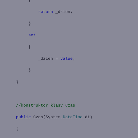
{
return
_dzien;
}
set
{
_dzien =
value
;
}
}
//konstruktor klasy Czas
public
Czas(System.
DateTime
dt)
{