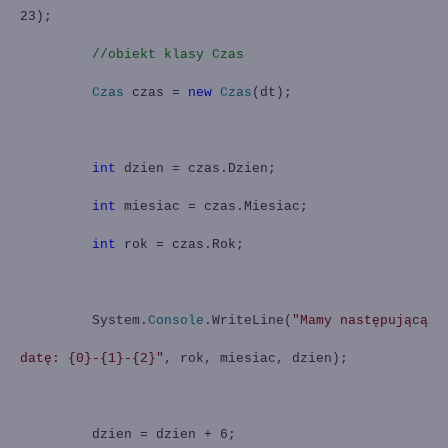
23);
//obiekt klasy Czas
Czas
czas =
new
Czas
(dt);
int
dzien = czas.Dzien;
int
miesiac = czas.Miesiac;
int
rok = czas.Rok;
System.
Console
.WriteLine(
"Mamy następującą
datę: {0}-{1}-{2}"
, rok, miesiac, dzien);
dzien = dzien + 6;