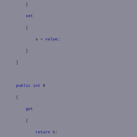
}
set
{
a =
value
;
}
}
public
int
B
{
get
{
return
b;