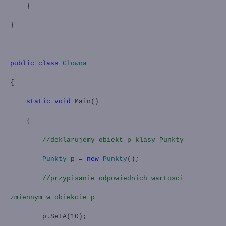
}
}
public
class
Glowna
{
static
void
Main()
{
//deklarujemy obiekt p klasy Punkty
Punkty
p =
new
Punkty
();
//przypisanie odpowiednich wartosci
zmiennym w obiekcie p
p.SetA(10);