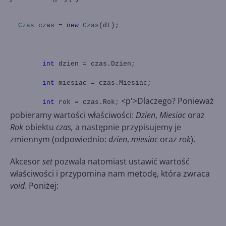
Czas
czas =
new
Czas
(dt);
int
dzien = czas.Dzien;
int
miesiac = czas.Miesiac;
<p'>Dlaczego? Ponieważ
int
rok = czas.Rok;
pobieramy wartości właściwości:
Dzien
,
Miesiac
oraz
Rok
obiektu
czas,
a następnie przypisujemy je
zmiennym (odpowiednio:
dzien
,
miesiac
oraz
rok
).
Akcesor
set
pozwala natomiast ustawić wartość
właściwości i przypomina nam metodę, która zwraca
void
. Poniżej: