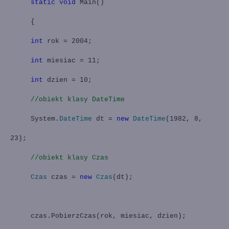
static
void
Main
()
{
int
rok = 2004;
int
miesiac = 11;
int
dzien = 10;
//obiekt klasy DateTime
System.
DateTime
dt =
new
DateTime
(1982, 8,
23);
//obiekt klasy Czas
Czas
czas =
new
Czas
(dt);
czas.PobierzCzas(rok, miesiac, dzien);