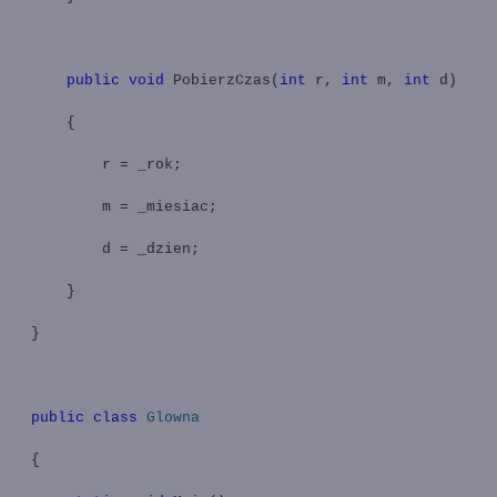
public
void
PobierzCzas(
int
r,
int
m,
int
d)
{
r = _rok;
m = _miesiac;
d = _dzien;
}
}
public
class
Glowna
{