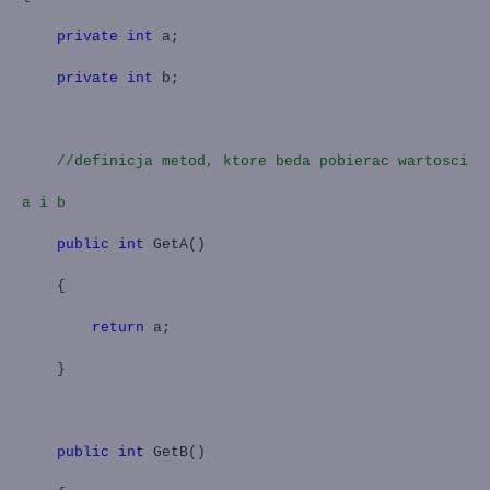
private
int
a;
private
int
b;
//definicja metod, ktore beda pobierac wartosci
a i b
public
int
GetA()
{
return
a;
}
public
int
GetB()