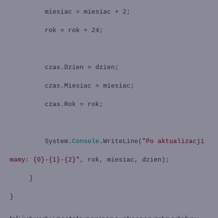
miesiac = miesiac + 2;
rok = rok + 24;
czas.Dzien = dzien;
czas.Miesiac = miesiac;
czas.Rok = rok;
System.
Console
.WriteLine(
"Po aktualizacji
mamy: {0}-{1}-{2}"
, rok, miesiac, dzien);
}
}