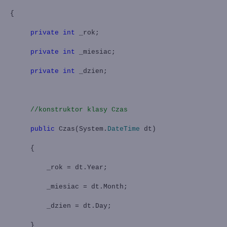
{
private
int
_rok;
private
int
_miesiac;
private
int
_dzien;
//konstruktor klasy Czas
public
Czas(System.
DateTime
dt)
{
_rok = dt.Year;
_miesiac = dt.Month;
_dzien = dt.Day;
}