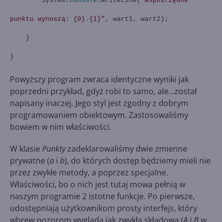
System.
Console
.WriteLine(
"Współrzędne
punktu wynoszą: {0}.{1}"
, wart1, wart2);
}
}
Powyższy program zwraca identyczne wyniki jak
poprzedni przykład, gdyż robi to samo, ale…został
napisany inaczej. Jego styl jest zgodny z dobrym
programowaniem obiektowym. Zastosowaliśmy
bowiem w nim właściwości.
W klasie
Punkty
zadeklarowaliśmy dwie zmienne
prywatne (
a
i
b
), do których dostęp będziemy mieli nie
przez zwykłe metody, a poprzez specjalne.
Właściwości, bo o nich jest tutaj mowa pełnią w
naszym programie 2 istotne funkcje. Po pierwsze,
udostępniają użytkownikom prosty interfejs, który
wbrew pozorom wygląda jak zwykła składowa (
A
i
B
w