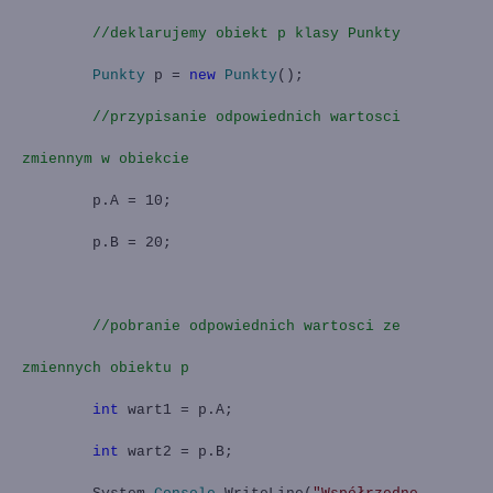
//deklarujemy obiekt p klasy Punkty
Punkty
p =
new
Punkty
();
//przypisanie odpowiednich wartosci
zmiennym w obiekcie
p.A = 10;
p.B = 20;
//pobranie odpowiednich wartosci ze
zmiennych obiektu p
int
wart1 = p.A;
int
wart2 = p.B;