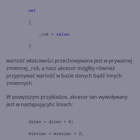
set
{
_rok =
value
;
}
wartość właściwości przechowywana jest w prywatnej
zmiennej _rok, a nasz akcesor mógłby również
przypisywać wartość w bazie danych bądź innych
zmiennych.
W powyższym przykładzie, akcesor ten wywoływany
jest w następującyhc liniach:
dzien = dzien + 6;
miesiac = miesiac + 2;