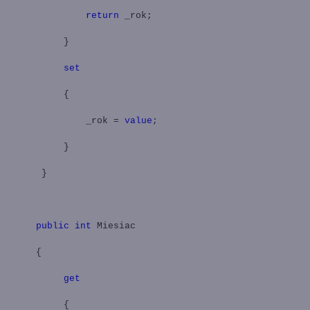
return
_rok;
}
set
{
_rok =
value
;
}
}
public
int
Miesiac
{
get
{