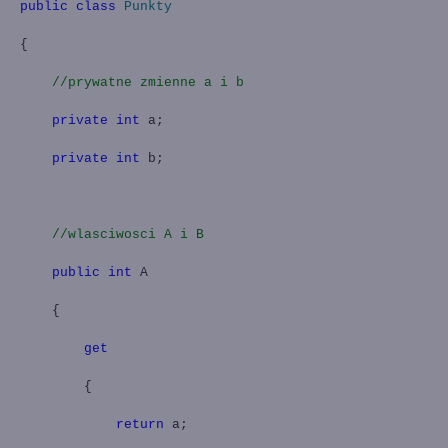
public
class
Punkty
{
//prywatne zmienne a i b
private
int
a;
private
int
b;
//wlasciwosci A i B
public
int
A
{
get
{
return
a;