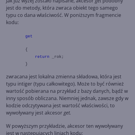
Jak już wyżej zostało napisane, akcesor
get
podobny
jest do metody, która zwraca obiekt tego samego
typu co dana właściwość. W poniższym fragmencie
kodu:
get
{
return
_rok;
}
zwracana jest lokalna zmienna składowa, która jest
typu intiger (typu całkowitego). Może to być również
wartość pobierana na przykład z bazy danych, bądź w
inny sposób obliczana. Niemniej jednak, zawsze gdy w
kodzie odczytywana jest wartość właściwości, to
wywoływany jest akcesor
get.
W powyższym przykładzie, akcesor ten wywoływany
jest w następujących liniach kodu: