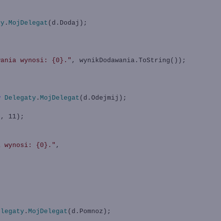
ty
.
MojDelegat
(d.Dodaj);
;
wania wynosi: {0}."
, wynikDodawania.ToString());
w
Delegaty
.
MojDelegat
(d.Odejmij);
, 11);
a wynosi: {0}."
,
elegaty
.
MojDelegat
(d.Pomnoz);