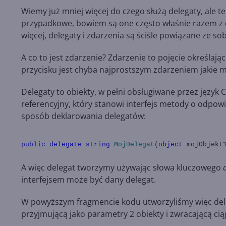
Wiemy już mniej więcej do czego służą delegaty, ale t
przypadkowe, bowiem są one często właśnie razem z
więcej, delegaty i zdarzenia są ściśle powiązane ze s
A co to jest zdarzenie? Zdarzenie to pojęcie określają
przycisku jest chyba najprostszym zdarzeniem jakie m
Delegaty to obiekty, w pełni obsługiwane przez język 
referencyjny, który stanowi interfejs metody o odpow
sposób deklarowania delegatów:
public
delegate
string
MojDelegat
(
object
mojObjekt
A więc delegat tworzymy używając słowa kluczowego
interfejsem może być dany delegat.
W powyższym fragmencie kodu utworzyliśmy więc del
przyjmującą jako parametry 2 obiekty i zwracającą ci