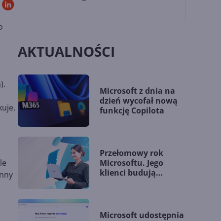
o
AKTUALNOŚCI
).
Microsoft z dnia na
dzień wycofał nową
uje,
funkcję Copilota
Przełomowy rok
Microsoftu. Jego
le
klienci budują
inny
przewagę dzięki AI
Microsoft udostępnia