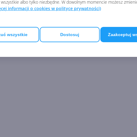
 wszystkie albo tylko niezbędne. W dowolnym momencie możesz zmieni
ęcej informacji o cookies w polityce prywatności)
uć wszystkie
Dostosuj
Zaakceptuj w