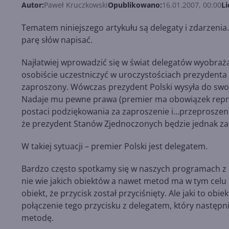
Autor:
Paweł Kruczkowski
Opublikowano:
16.01.2007, 00:00
Li
Tematem niniejszego artykułu są delegaty i zdarzenia.
parę słów napisać.
Najłatwiej wprowadzić się w świat delegatów wyobraża
osobiście uczestniczyć w uroczystościach prezydenta
zaproszony. Wówczas prezydent Polski wysyła do swo
Nadaje mu pewne prawa (premier ma obowiązek repre
postaci podziękowania za zaproszenie i…przeproszenia
że prezydent Stanów Zjednoczonych będzie jednak zad
W takiej sytuacji – premier Polski jest delegatem.
Bardzo często spotkamy się w naszych programach z sy
nie wie jakich obiektów a nawet metod ma w tym celu 
obiekt, że przycisk został przyciśnięty. Ale jaki to o
połączenie tego przycisku z delegatem, który nastę
metodę.