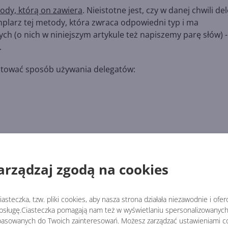
dy, którą on zawiera
. Nieistotne jest, czy w danej chwili de
larz tej metody, która zwraca odpowiedni typ i ma
 (o nich w niniejszym artykule też napiszemy parę słów) -
.
entować sposób używania delegatów:
);
arządzaj zgodą na cookies
asteczka, tzw. pliki cookies, aby nasza strona działała niezawodnie i ofe
sługę.Ciasteczka pomagają nam też w wyświetlaniu spersonalizowanych 
asowanych do Twoich zainteresowań. Możesz zarządzać ustawieniami co