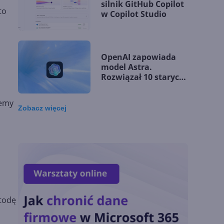
silnik GitHub Copilot
to
w Copilot Studio
OpenAI zapowiada
model Astra.
Rozwiązał 10 starych
problemów
matematycznych
jemy
Zobacz
więcej
Zatrzęsienie nowości
w Microsoft Teams.
Zmiany z lipca 2026 r.
Lista zmian w
Microsoft 365 Copilot.
todę
Podsumowanie lipca
2026