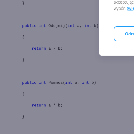
akceptując
}
wybór.
(wi
public
int
Odejmij(
int
a,
int
b)
Odrz
{
return
a - b;
}
public
int
Pomnoz(
int
a,
int
b)
{
return
a * b;
}