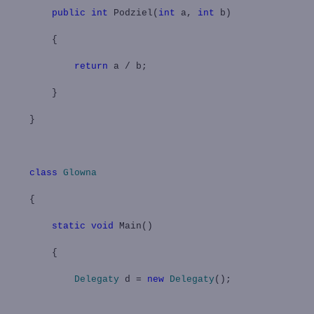
public
int
Podziel(
int
a,
int
b)
{
return
a / b;
}
}
class
Glowna
{
static
void
Main()
{
Delegaty
d =
new
Delegaty
();