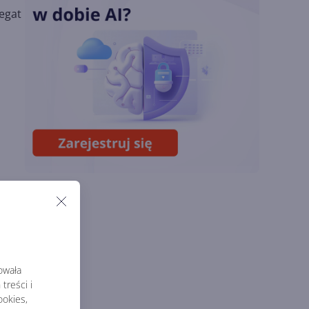
legat
OpenAI tnie ceny
modeli GPT-5.6.
Odpowiedź na presję
Chin
Miliardy z AI i
chmury. Microsoft
ogłasza znakomite
wyniki i
superaplikację
rowała
treści i
okies,