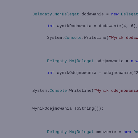
Delegaty
.
MojDelegat
dodawanie =
new
Delega
int
wynikDodawania = dodawanie(4, 6)
System.
Console
.WriteLine(
"Wynik doda
Delegaty
.
MojDelegat
odejmowanie =
ne
int
wynikOdejmowania = odejmowanie(22
System.
Console
.WriteLine(
"Wynik odejmowani
wynikOdejmowania.ToString());
Delegaty
.
MojDelegat
mnozenie =
new
D