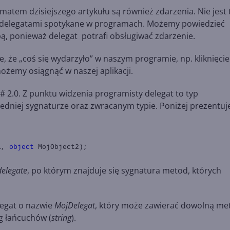
ematem dzisiejszego artykułu są również zdarzenia. Nie jest 
 delegatami spotykane w programach. Możemy powiedzieć
obą, ponieważ delegat potrafi obsługiwać zdarzenie.
ce, że „coś się wydarzyło” w naszym programie, np. kliknięcie
ożemy osiągnąć w naszej aplikacji.
C# 2.0. Z punktu widzenia programisty delegat to typ
iedniej sygnaturze oraz zwracanym typie. Poniżej prezentu
1,
object
MojObject2);
delegate
, po którym znajduje się sygnatura metod, których
egat o nazwie
MojDelegat
, który może zawierać dowolną me
ąg łańcuchów (
string
).