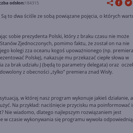
czba odsłon:
184315
 Są to dwa ściśle ze sobą powiązane pojęcia, o których wart
jąc sobie prezydenta Polski, który z braku czasu nie może
 Stanów Zjednoczonych, pomimo faktu, że został on na nie
jego kolegi zza oceanu kogoś upoważnionego (np. premiera
zentować Polskę), nakazuje mu przekazać ciepłe słowa w
 za brak udziału J (będą to parametry delegata) oraz oczek
owolony z obecności „tylko” premiera znad Wisły.
tuacją, w której nasz program wykonuje jakieś działanie, a
użyć. Na przykład: naciśnięcie przycisku ma poinformować 
biekt? Nie wiadomo, dlatego najlepszym rozwiązaniem jest
pnie w czasie wykonywania się programu wywoła odpowiednią