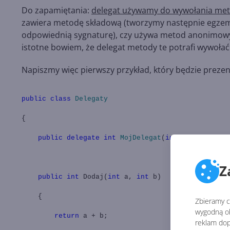
Do zapamiętania:
delegat używamy do wywołania meto
zawiera metodę składową (tworzymy następnie egzemp
odpowiednią sygnaturę), czy używa metod anonimowych
istotne bowiem, że delegat metody te potrafi wywołać
Napiszmy więc pierwszy przykład, który będzie prez
public
class
Delegaty
{
public
delegate
int
MojDelegat
(
int
a,
int
b
Z
public
int
Dodaj(
int
a,
int
b)
{
Zbieramy ci
wygodną ob
return
a + b;
reklam dop