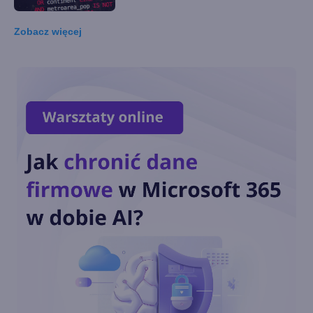
Zobacz
więcej
16. Transakcje
15. Nowości w "Data Control
Language", czyli parę słów o
schematach
14. Praca z podzapytańami,
tabelami tymczasowymi i
zmiennymi tabelarycznymi