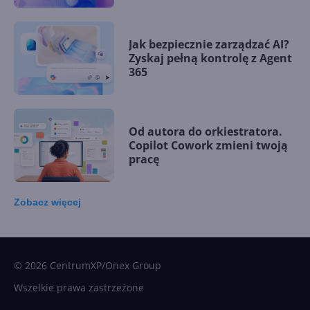
Jak bezpiecznie zarządzać AI?
Zyskaj pełną kontrolę z Agent
365
Od autora do orkiestratora.
Copilot Cowork zmieni twoją
pracę
Zobacz
więcej
15 kamieni milowych w
Microsoft AI. Tak rodziła się
sztuczna inteligencja
© 2026 CentrumXP/Onex Group
Wszelkie prawa zastrzeżone
Najnowsze trendy w AI. Co