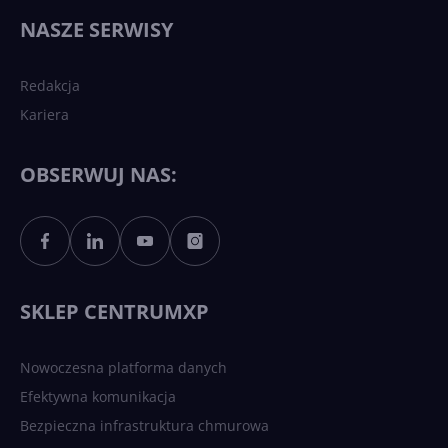
wydarzy się w 2026 roku w
NASZE SERWISY
sztucznej inteligencji?
Redakcja
Kariera
Każdy komputer z Windows
11 to teraz AI PC dzięki
Copilotowi
OBSERWUJ NAS:
Sztuczna inteligencja po
polsku. Dość barier
językowych
SKLEP CENTRUMXP
Nowoczesna platforma danych
Efektywna komunikacja
Bezpieczna infrastruktura chmurowa