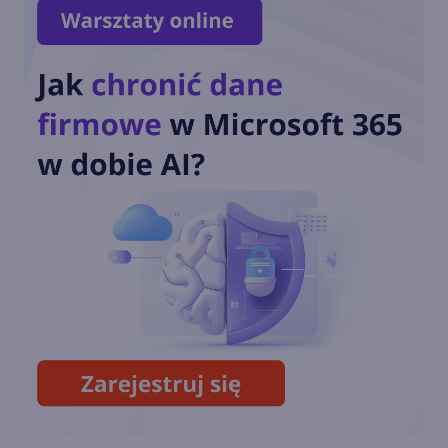
Word w przeglądarce pozwala
dawać reakcje na komentarze
Nowy pasek narzędzi
"Dyktowanie" w aplikacjach
Office. Jak to działa?
Microsoft Forms pozwala już
zbierać do 5 milionów
odpowiedzi na 1 formularz