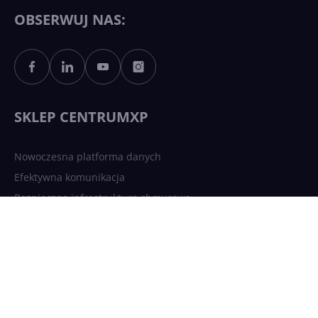
Copilotowi
OBSERWUJ NAS:
Sztuczna inteligencja po
polsku. Dość barier
językowych
SKLEP CENTRUMXP
Nowoczesna platforma danych
Efektywna komunikacja
Bezpieczna infrastruktura chmurowa
AI Driven Apps
Jesteśmy częścią: