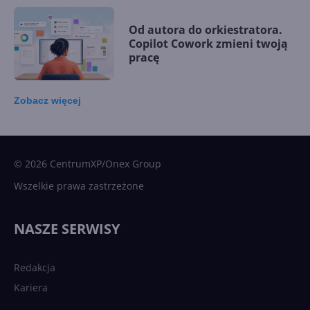
Od autora do orkiestratora.
Copilot Cowork zmieni twoją
pracę
Zobacz
więcej
15 kamieni milowych w
Microsoft AI. Tak rodziła się
sztuczna inteligencja
© 2026 CentrumXP/Onex Group
Wszelkie prawa zastrzeżone
Najnowsze trendy w AI. Co
wydarzy się w 2026 roku w
NASZE SERWISY
sztucznej inteligencji?
Redakcja
Kariera
Każdy komputer z Windows
11 to teraz AI PC dzięki