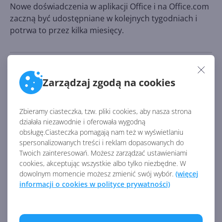
Nowe doświadczenia w aplikacji Office i na Office.com
zaczną być udostępniane w kolejnych tygodniach i
potrwa to przez kilka miesięcy.
Źródło:
https://www.microsoft.com/en-us/microsoft-
Zarządzaj zgodą na cookies
365/blog/2021/11/02/microsoft-office-transforming-
for-the-hybrid-world/
Zbieramy ciasteczka, tzw. pliki cookies, aby nasza strona
AKTUALNOŚCI Z KATEGORII OFFICE 365
działała niezawodnie i oferowała wygodną
obsługę.Ciasteczka pomagają nam też w wyświetlaniu
spersonalizowanych treści i reklam dopasowanych do
Twoich zainteresowań. Możesz zarządzać ustawieniami
Microsoft Defender dla Office
cookies, akceptując wszystkie albo tylko niezbędne. W
365 chroni przed phishingiem
dowolnym momencie możesz zmienić swój wybór.
(więcej
QR
informacji o cookies w polityce prywatności)
Office na macOS pozwala