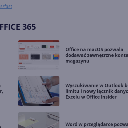
s/fast
FFICE 365
Office na macOS pozwala
dodawać zewnętrzne kont
magazynu
ą
Wyszukiwanie w Outlook b
r,
limitu i nowy łącznik dany
Excelu w Office Insider
Word w przeglądarce pozw
e