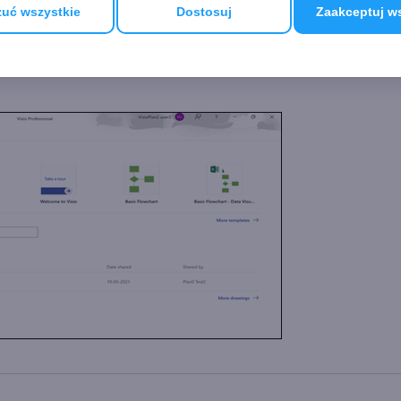
uć wszystkie
Dostosuj
Zaakceptuj w
ej jest teraz wyszukać kluczowe dokumenty w Visio dzięki liś
atycznie wszystkie udostępnione ci dokumenty, a na jej gór