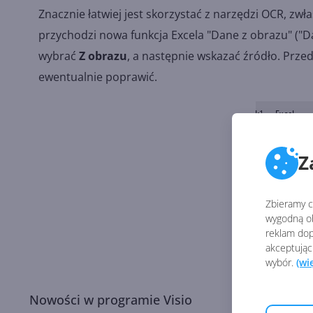
Znacznie łatwiej jest skorzystać z narzędzi OCR, zw
przychodzi nowa funkcja Excela "Dane z obrazu" ("D
wybrać
Z obrazu
, a następnie wskazać źródło. Prze
ewentualnie poprawić.
Z
Zbieramy ci
wygodną ob
reklam dop
akceptując
wybór.
(wi
Nowości w programie Visio