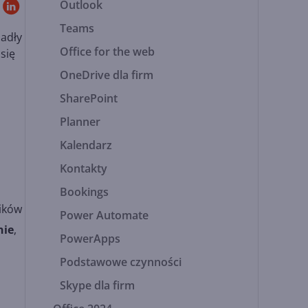
Outlook
Teams
padły
Office for the web
się
OneDrive dla firm
SharePoint
Planner
Kalendarz
Kontakty
Bookings
lików
Power Automate
nie
,
PowerApps
Podstawowe czynności
Skype dla firm