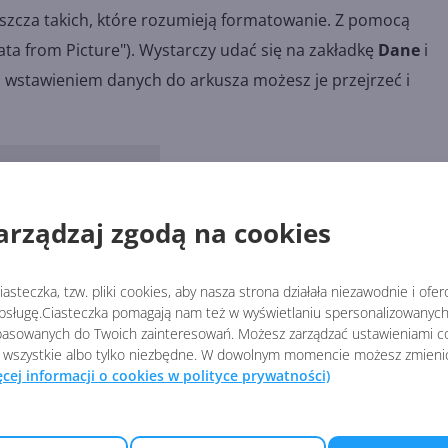
łaszcza takich, które rozumieją formatowanie. Z pomocą
ata from Picture"). Wystarczy udać się na zakładkę
Dane
i
d wstawieniem danych do arkusza możesz je przejrzeć i
arządzaj zgodą na cookies
asteczka, tzw. pliki cookies, aby nasza strona działała niezawodnie i ofe
sługę.Ciasteczka pomagają nam też w wyświetlaniu spersonalizowanych 
asowanych do Twoich zainteresowań. Możesz zarządzać ustawieniami co
 wszystkie albo tylko niezbędne. W dowolnym momencie możesz zmieni
ęcej informacji o cookies w polityce prywatności)