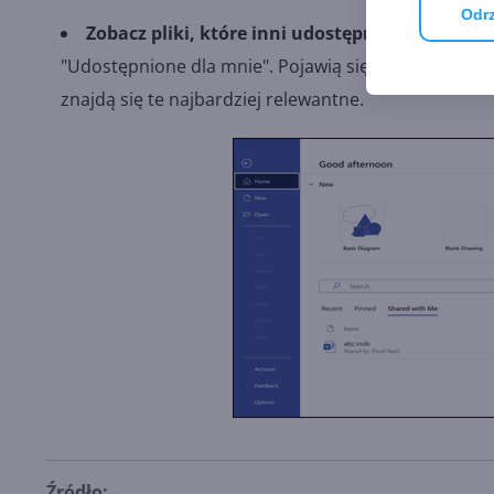
Odrz
Zobacz pliki, które inni udostępnili tobie:
Łatwi
"Udostępnione dla mnie". Pojawią się na niej autom
znajdą się te najbardziej relewantne.
Źródło: