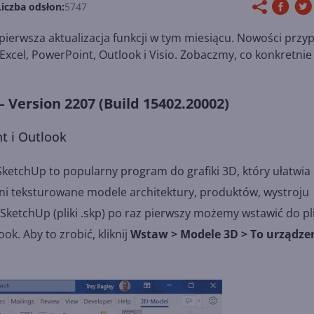
Liczba odsłon:
5747
ierwsza aktualizacja funkcji w tym miesiącu. Nowości przy
xcel, PowerPoint, Outlook i Visio. Zobaczmy, co konkretnie 
Version 2207 (Build 15402.20002)
t i Outlook
ketchUp to popularny program do grafiki 3D, który ułatwia
łni teksturowane modele architektury, produktów, wystroju
SketchUp (pliki .skp) po raz pierwszy możemy wstawić do p
k. Aby to zrobić, kliknij
Wstaw > Modele 3D > To urządze