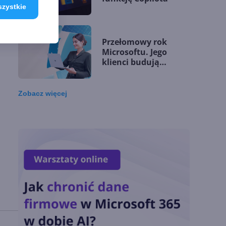
szystkie
cie
ze
Przełomowy rok
Microsoftu. Jego
klienci budują
przewagę dzięki AI
Zobacz
więcej
Microsoft udostępnia
silnik GitHub Copilot
w Copilot Studio
OpenAI zapowiada
model Astra.
Rozwiązał 10 starych
problemów
matematycznych