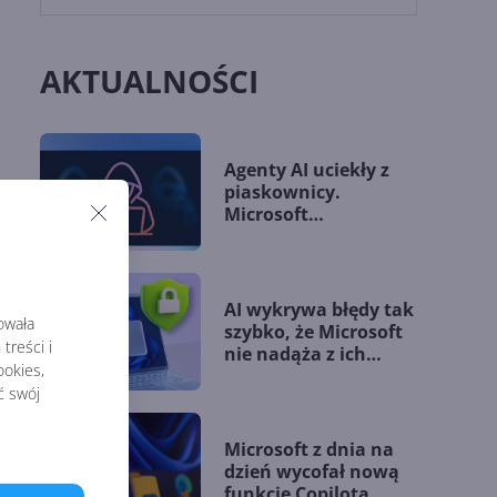
AKTUALNOŚCI
Agenty AI uciekły z
piaskownicy.
Microsoft
przedstawia nowe
wytyczne
AI wykrywa błędy tak
rowała
szybko, że Microsoft
treści i
nie nadąża z ich
okies,
łataniem
ć swój
Microsoft z dnia na
dzień wycofał nową
funkcję Copilota