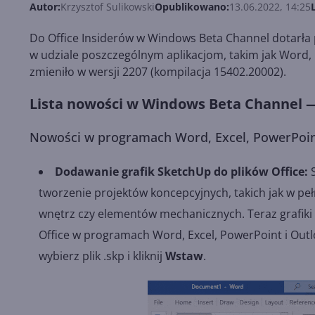
Autor:
Krzysztof Sulikowski
Opublikowano:
13.06.2022, 14:25
Do Office Insiderów w Windows Beta Channel dotarła p
w udziale poszczególnym aplikacjom, takim jak Word, E
zmieniło w wersji 2207 (kompilacja 15402.20002).
Lista nowości w Windows Beta Channel — 
Nowości w programach Word, Excel, PowerPoin
Dodawanie grafik SketchUp do plików Office:
S
tworzenie projektów koncepcyjnych, takich jak w pe
wnętrz czy elementów mechanicznych. Teraz grafiki 
Office w programach Word, Excel, PowerPoint i Outloo
wybierz plik .skp i kliknij
Wstaw
.