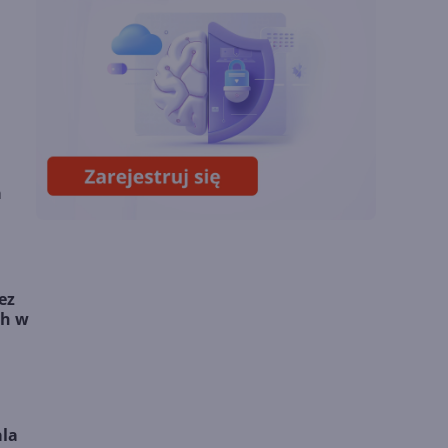
Zatrzęsienie nowości
w Microsoft Teams.
Zmiany z lipca 2026 r.
Lista zmian w
Microsoft 365 Copilot.
Podsumowanie lipca
a
2026
ez
ch w
ala