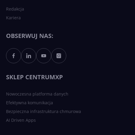
Redakcja
Kariera
Każdy komputer z Windows
11 to teraz AI PC dzięki
Copilotowi
OBSERWUJ NAS:
Sztuczna inteligencja po
polsku. Dość barier
językowych
SKLEP CENTRUMXP
Nowoczesna platforma danych
Efektywna komunikacja
Bezpieczna infrastruktura chmurowa
AI Driven Apps