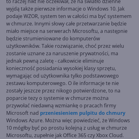
to raczej nikt nie oczekiwał, że na światło dzienne
wyjdą także pierwsze informacje o Windows 10. Jak
podaje WZOR, system ten w całości ma być systemem
w chmurze. Innymi słowy całe przetwarzanie będzie
miało miejsce na serwerach Microsoftu, a następnie
będzie strumieniowane do komputerów
użytkowników. Takie rozwiązanie, choć przez wielu
zostanie uznane za naruszenie prywatności, ma
jednak pewną zaletę - całkowicie eliminuje
konieczność posiadania wysokiej klasy sprzętu,
wymagając od użytkownika tylko podstawowego
zestawu komputerowego. O ile informacje te nie
zostały jeszcze przez nikogo potwierdzone, to na
poparcie tezy o systemie w chmurze można
przywołać niedawną wzmiankę o pracach firmy
Microsoft nad
przeniesieniem pulpitu do chmury
Windows Azure. Można więc powiedzieć, że Windows
10 mógłby być po prostu kolejną z usług w chmurze
Microsoftu, zupełnie jak Office 365 czy Xbox Cloud.