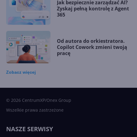
Jak bezpiecznie zarządzać AI?
Zyskaj pełną kontrolę z Agent
365
Od autora do orkiestratora.
Copilot Cowork zmieni twoją
pracę
Zobacz
więcej
15 kamieni milowych w
Microsoft AI. Tak rodziła się
sztuczna inteligencja
© 2026 CentrumXP/Onex Group
Wszelkie prawa zastrzeżone
Najnowsze trendy w AI. Co
wydarzy się w 2026 roku w
NASZE SERWISY
sztucznej inteligencji?