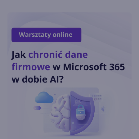
Windows 10 LTSC z obsługą
nowych procesorów i
wsparciem do 2027 r.
Dziś ostatnia szansa na
pobranie Paint 3D
Przedłużone wsparcie
Windows 10 również dla
konsumentów. Ile będzie
kosztować?
Październikowa aktualizacja
opcjonalna Windows 10 22H2
(build 19045.5073)