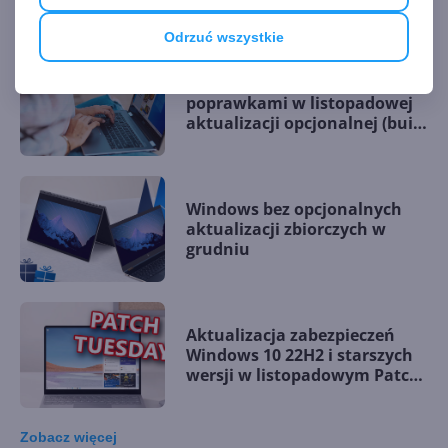
Odrzuć wszystkie
Windows 10 22H2 z
poprawkami w listopadowej
aktualizacji opcjonalnej (build
19045.5198)
Windows bez opcjonalnych
aktualizacji zbiorczych w
grudniu
Aktualizacja zabezpieczeń
Windows 10 22H2 i starszych
wersji w listopadowym Patch
Tuesday
Zobacz
więcej