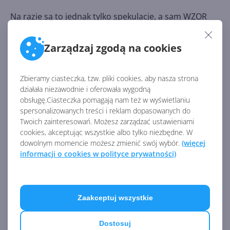
Na razie są to jednak tylko spekulacje, a sam WZOR
podaje, że otrzymał te informacje od bliżej
nieokreślonych osób trzecich, które mogły przecież
Zarządzaj zgodą na cookies
coś źle zrozumieć lub zinterpretować. A czy Wy
chcielibyście korzystać z takiej "usługi operacyjnej
Windows"?
Zbieramy ciasteczka, tzw. pliki cookies, aby nasza strona
działała niezawodnie i oferowała wygodną
obsługę.Ciasteczka pomagają nam też w wyświetlaniu
spersonalizowanych treści i reklam dopasowanych do
Źródło:
Twoich zainteresowań. Możesz zarządzać ustawieniami
http://www.digitaltrends.com/computing/windows-9-
cookies, akceptując wszystkie albo tylko niezbędne. W
rumored-for-next-year-windows-10-to-be-cloud-os/
dowolnym momencie możesz zmienić swój wybór.
(więcej
informacji o cookies w polityce prywatności)
AKTUALNOŚCI Z KATEGORII WINDOWS 10
Zaakceptuj wszystkie
Aktualizacja bezpieczeństwa
Windows 10 22H2 w
Dostosuj
grudniowym Patch Tuesday