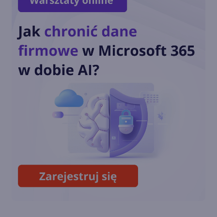
Windows 11 staje się
platformą dla AI i agentów.
Nowości na Ignite 2025
Nowe funkcje AI w Windows
11
Recall - flagowa funkcja AI w
Windows 11 w końcu wydana