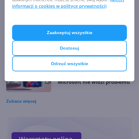
kontenerów i agentów
informacji o cookies w polityce prywatności)
Microsoft ułatwia usuwanie
Zaakceptuj wszystkie
Copilota z Windows 11.
Dostępna nowa metoda
Dostosuj
Odrzuć wszystkie
Słynna funkcja AI w Windows
11 znów pod ostrzałem.
Microsoft nie widzi problemu
Zobacz
więcej
Microsoft rezygnuje z
zapowiadanej funkcji
Copilota w Windows 11. Co go
zniechęciło?