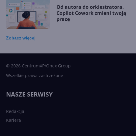
Od autora do orkiestratora.
Copilot Cowork zmieni twoją
pracę
Zobacz
więcej
15 kamieni milowych w
Microsoft AI. Tak rodziła się
sztuczna inteligencja
© 2026 CentrumXP/Onex Group
Wszelkie prawa zastrzeżone
Najnowsze trendy w AI. Co
wydarzy się w 2026 roku w
NASZE SERWISY
sztucznej inteligencji?
Redakcja
Kariera
Każdy komputer z Windows
11 to teraz AI PC dzięki
Copilotowi