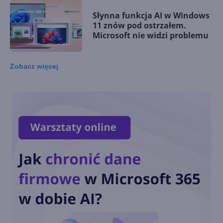
Słynna funkcja AI w Windows
11 znów pod ostrzałem.
Microsoft nie widzi problemu
Zobacz
więcej
Microsoft rezygnuje z
zapowiadanej funkcji
Copilota w Windows 11. Co go
zniechęciło?
Windows 11 staje się
platformą dla AI i agentów.
Nowości na Ignite 2025
Nowe funkcje AI w Windows
11