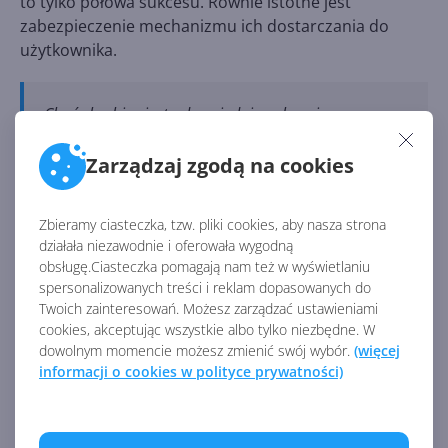
to tylko połowa sukcesu. Równie istotne jest
zabezpieczenie mechanizmu ich dostarczania do
użytkownika.
Choć skarbiec jest odpowiednio zabezpieczony,
Microsoft powinien poprawić mechanizm
dostarczania danych i upewnić się, że proces
Zarządzaj zgodą na cookies
renderowania jest właściwie chroniony
–
argumentuje Alexander Hagenah.
Zbieramy ciasteczka, tzw. pliki cookies, aby nasza strona
działała niezawodnie i oferowała wygodną
obsługę.Ciasteczka pomagają nam też w wyświetlaniu
Narzędzie TotalRecall Reloaded jest obecnie
spersonalizowanych treści i reklam dopasowanych do
publicznie dostępne w
GitHub
, gdzie jego autor
Twoich zainteresowań. Możesz zarządzać ustawieniami
dokładnie wyjaśnia jego mechanizm działania.
cookies, akceptując wszystkie albo tylko niezbędne. W
Stanowi to żywy dowód na bagatelizowanie problemu
dowolnym momencie możesz zmienić swój wybór.
(więcej
przez Microsoft. Więcej dowiesz się z naszych
informacji o cookies w polityce prywatności)
poprzednich artykułów:
Recall - flagowa funkcja AI w Windows 11 w