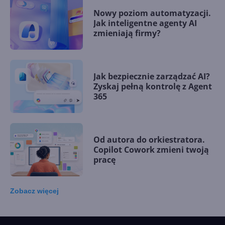
Nowy poziom automatyzacji.
Jak inteligentne agenty AI
zmieniają firmy?
Jak bezpiecznie zarządzać AI?
Zyskaj pełną kontrolę z Agent
365
Od autora do orkiestratora.
Copilot Cowork zmieni twoją
pracę
Zobacz
więcej
15 kamieni milowych w
Microsoft AI. Tak rodziła się
sztuczna inteligencja