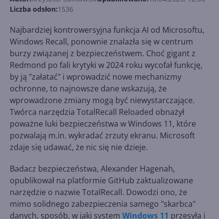
Liczba odsłon:
1536
Najbardziej kontrowersyjna funkcja AI od Microsoftu,
Windows Recall, ponownie znalazła się w centrum
burzy związanej z bezpieczeństwem. Choć gigant z
Redmond po fali krytyki w 2024 roku wycofał funkcję,
by ją "załatać" i wprowadzić nowe mechanizmy
ochronne, to najnowsze dane wskazują, że
wprowadzone zmiany mogą być niewystarczające.
Twórca narzędzia TotalRecall Reloaded obnażył
poważne luki bezpieczeństwa w Windows 11, które
pozwalają m.in. wykradać zrzuty ekranu. Microsoft
zdaje się udawać, że nic się nie dzieje.
Badacz bezpieczeństwa, Alexander Hagenah,
opublikował na platformie GitHub zaktualizowane
narzędzie o nazwie TotalRecall. Dowodzi ono, że
mimo solidnego zabezpieczenia samego "skarbca"
danych, sposób, w jaki system
Windows 11
przesyła i