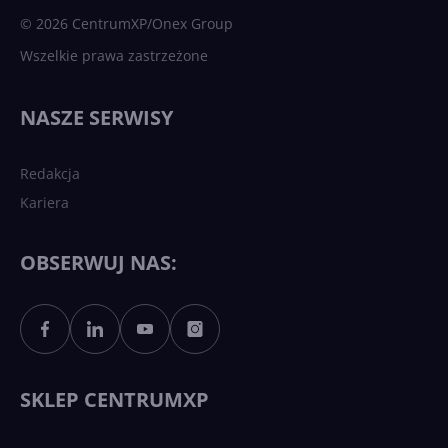
© 2026 CentrumXP/Onex Group
Wszelkie prawa zastrzeżone
Najnowsze trendy w AI. Co
wydarzy się w 2026 roku w
NASZE SERWISY
sztucznej inteligencji?
Redakcja
Kariera
Każdy komputer z Windows
11 to teraz AI PC dzięki
Copilotowi
OBSERWUJ NAS:
Sztuczna inteligencja po
polsku. Dość barier
językowych
SKLEP CENTRUMXP