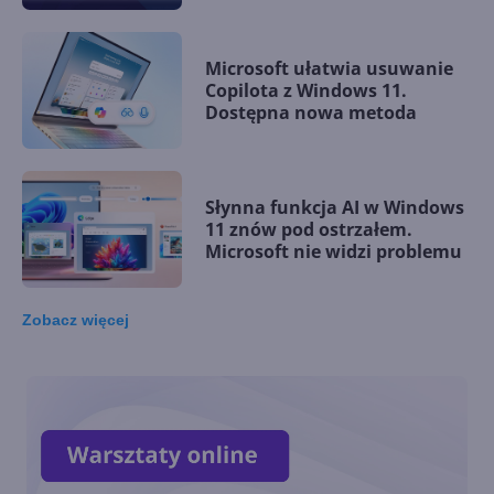
Microsoft ułatwia usuwanie
Copilota z Windows 11.
Dostępna nowa metoda
Słynna funkcja AI w Windows
11 znów pod ostrzałem.
Microsoft nie widzi problemu
Zobacz
więcej
Microsoft rezygnuje z
zapowiadanej funkcji
Copilota w Windows 11. Co go
zniechęciło?
Windows 11 staje się