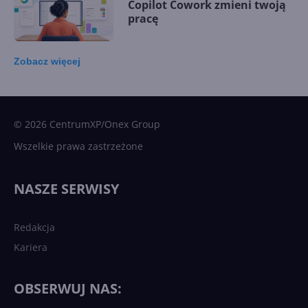
Copilot Cowork zmieni twoją
pracę
Zobacz
więcej
15 kamieni milowych w
Microsoft AI. Tak rodziła się
sztuczna inteligencja
© 2026 CentrumXP/Onex Group
Wszelkie prawa zastrzeżone
Najnowsze trendy w AI. Co
wydarzy się w 2026 roku w
NASZE SERWISY
sztucznej inteligencji?
Redakcja
Kariera
Każdy komputer z Windows
11 to teraz AI PC dzięki
Copilotowi
OBSERWUJ NAS: