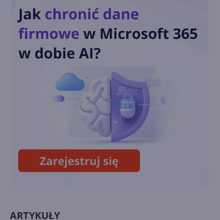
platformą dla AI i agentów.
Nowości na Ignite 2025
Nowe funkcje AI w Windows
11
Recall - flagowa funkcja AI w
Windows 11 w końcu wydana
ARTYKUŁY