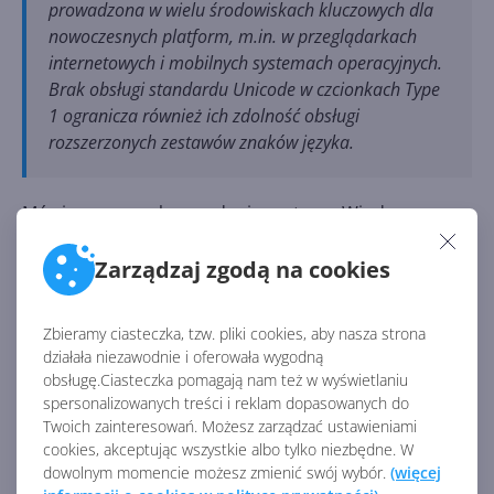
prowadzona w wielu środowiskach kluczowych dla
nowoczesnych platform, m.in. w przeglądarkach
internetowych i mobilnych systemach operacyjnych.
Brak obsługi standardu Unicode w czcionkach Type
1 ogranicza również ich zdolność obsługi
rozszerzonych zestawów znaków języka.
Mówiąc o przyszłym wydaniu systemu Windows,
Microsoft najpewniej ma na myśli
Windows 11
24H2
lub jego następcę. Status wersji 24H2 jest
Zarządzaj zgodą na cookies
niejednoznaczny. Z jednej strony została ona już
publicznie wydana, choć tylko dla Copilot+ PCs, a z
Zbieramy ciasteczka, tzw. pliki cookies, aby nasza strona
drugiej – ciągle czeka na wydanie na wszystkie
działała niezawodnie i oferowała wygodną
pozostałe urządzenia z
Jedenastką.
Nie jest jasne, czy
obsługę.Ciasteczka pomagają nam też w wyświetlaniu
ta zmiana obejmie Windows 10, który po wersji 22H2
spersonalizowanych treści i reklam dopasowanych do
nie otrzymuje już dużych, rocznicowych aktualizacji.
Twoich zainteresowań. Możesz zarządzać ustawieniami
cookies, akceptując wszystkie albo tylko niezbędne. W
Źródło:
https://learn.microsoft.com/en-
dowolnym momencie możesz zmienić swój wybór.
(więcej