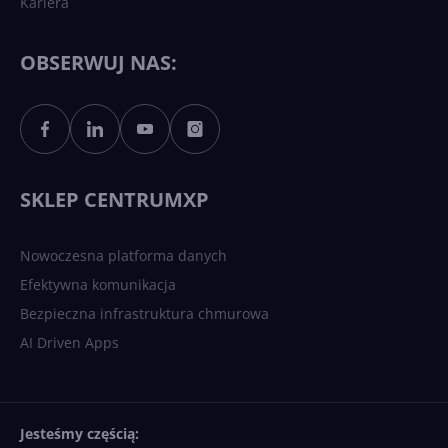
Kariera
Każdy komputer z Windows
11 to teraz AI PC dzięki
Copilotowi
OBSERWUJ NAS:
Sztuczna inteligencja po
polsku. Dość barier
językowych
SKLEP CENTRUMXP
Nowoczesna platforma danych
Efektywna komunikacja
Bezpieczna infrastruktura chmurowa
AI Driven Apps
Jesteśmy częścią: