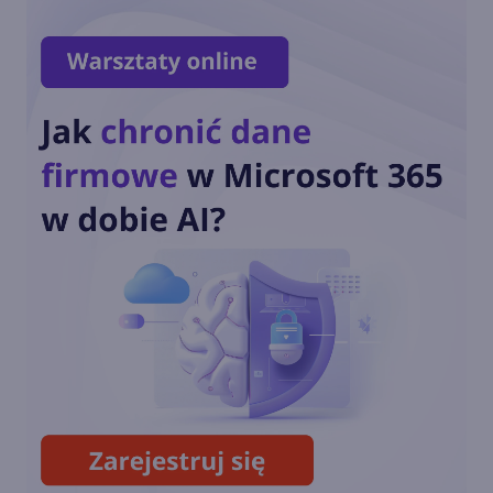
zniechęciło?
Windows 11 staje się
platformą dla AI i agentów.
Nowości na Ignite 2025
Nowe funkcje AI w Windows
11
Recall - flagowa funkcja AI w
Windows 11 w końcu wydana