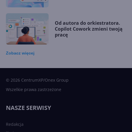
Od autora do orkiestratora.
Copilot Cowork zmieni twoją
pracę
Zobacz
więcej
15 kamieni milowych w
Microsoft AI. Tak rodziła się
sztuczna inteligencja
© 2026 CentrumXP/Onex Group
Wszelkie prawa zastrzeżone
Najnowsze trendy w AI. Co
wydarzy się w 2026 roku w
NASZE SERWISY
sztucznej inteligencji?
Redakcja