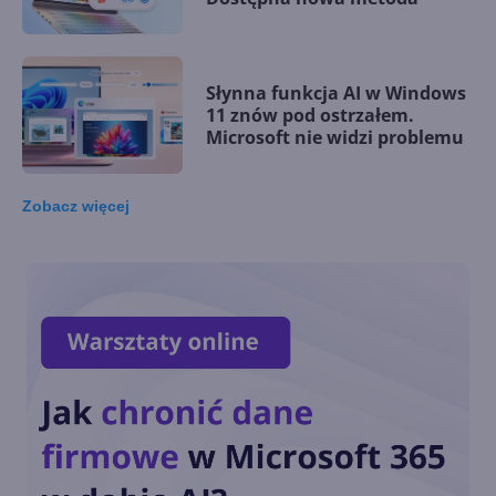
Słynna funkcja AI w Windows
11 znów pod ostrzałem.
Microsoft nie widzi problemu
Zobacz
więcej
Microsoft rezygnuje z
zapowiadanej funkcji
Copilota w Windows 11. Co go
zniechęciło?
Windows 11 staje się
platformą dla AI i agentów.
Nowości na Ignite 2025