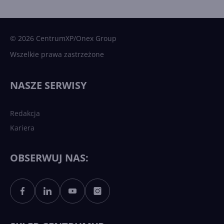
15 kamieni milowych w
Microsoft AI. Tak rodziła się
sztuczna inteligencja
© 2026 CentrumXP/Onex Group
Wszelkie prawa zastrzeżone
Najnowsze trendy w AI. Co
wydarzy się w 2026 roku w
NASZE SERWISY
sztucznej inteligencji?
Redakcja
Kariera
Każdy komputer z Windows
11 to teraz AI PC dzięki
Copilotowi
OBSERWUJ NAS:
Sztuczna inteligencja po
polsku. Dość barier
językowych