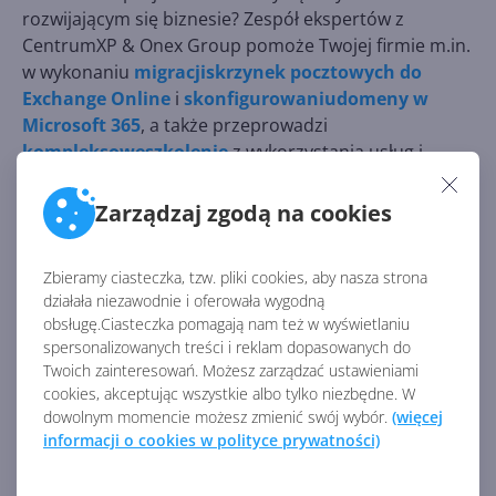
rozwijającym się biznesie? Zespół ekspertów z
CentrumXP & Onex Group pomoże Twojej firmie m.in.
w wykonaniu
migracjiskrzynek pocztowych do
Exchange Online
i
skonfigurowaniudomeny w
Microsoft 365
, a także przeprowadzi
kompleksoweszkolenie
z wykorzystania usług i
aplikacji Microsoft 365. Sprawdź naszą ofertę lub
skontaktujsię z nami
, a przygotujemy dla Ciebie
Zarządzaj zgodą na cookies
indywidualne rozwiązanie.
Zbieramy ciasteczka, tzw. pliki cookies, aby nasza strona
Źródło:
działała niezawodnie i oferowała wygodną
https://techcommunity.microsoft.com/t5/internet-
obsługę.Ciasteczka pomagają nam też w wyświetlaniu
of-things-blog/announcing-windows-11-iot-
spersonalizowanych treści i reklam dopasowanych do
enterprise-ltsc-2024-empowering-edge/ba-
Twoich zainteresowań. Możesz zarządzać ustawieniami
p/4148329
cookies, akceptując wszystkie albo tylko niezbędne. W
dowolnym momencie możesz zmienić swój wybór.
(więcej
informacji o cookies w polityce prywatności)
Źródło:
https://techcommunity.microsoft.com/t5/internet-of-