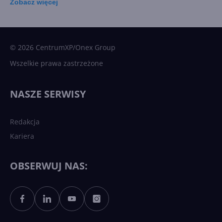
Zobacz
więcej
15 kamieni milowych w
Microsoft AI. Tak rodziła się
sztuczna inteligencja
© 2026 CentrumXP/Onex Group
Wszelkie prawa zastrzeżone
Najnowsze trendy w AI. Co
wydarzy się w 2026 roku w
NASZE SERWISY
sztucznej inteligencji?
Redakcja
Kariera
Każdy komputer z Windows
11 to teraz AI PC dzięki
Copilotowi
OBSERWUJ NAS:
Sztuczna inteligencja po
polsku. Dość barier
językowych