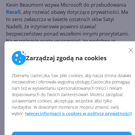
Kevin Beaumont wzywa Microsoft do przebudowania
Recall
, aby rozwiać obawy dotyczące prywatności. Ma
to sens zwłaszcza w świetle ostatnich słów Satyi
Nadelli, że inżynierowie powinni stawiać
bezpieczeństwo ponad wszelkimi innymi priorytetami.
Na marginesie warto wspomnieć, że podobno w
Microsoft trwają wewnętrzne dyskusje, czy Recall
powinien być zaznaczony jako domyślnie włączony w
Zarządzaj zgodą na cookies
OOBE (pierwszej konfiguracji komputera) na Copilot+
PCs. Naszym zdaniem nie powinien.
Zbieramy ciasteczka, tzw. pliki cookies, aby nasza strona działała
niezawodnie i oferowała wygodną obsługę.Ciasteczka pomagają
Aktualizacja:
Recall domyślnie wyłączony i mocniej
nam też w wyświetlaniu spersonalizowanych treści i reklam
zabezpieczony
dopasowanych do Twoich zainteresowań. Możesz zarządzać
ustawieniami cookies, akceptując wszystkie albo tylko
Źródło:
niezbędne. W dowolnym momencie możesz zmienić swój
https://x.com/GossiTheDog/status/179621872680874
wybór.
(więcej informacji o cookies w polityce prywatności)
Źródło: