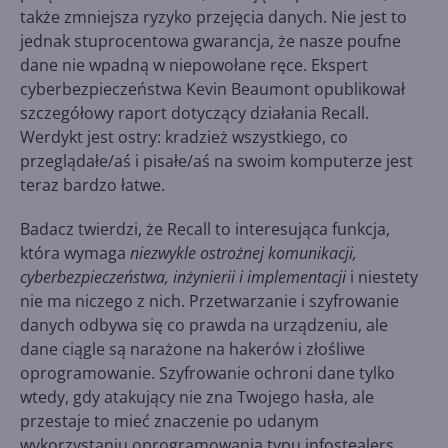
także zmniejsza ryzyko przejęcia danych. Nie jest to
jednak stuprocentowa gwarancja, że nasze poufne
dane nie wpadną w niepowołane ręce. Ekspert
cyberbezpieczeństwa Kevin Beaumont opublikował
szczegółowy raport dotyczący działania Recall.
Werdykt jest ostry: kradzież wszystkiego, co
przeglądałe/aś i pisałe/aś na swoim komputerze jest
teraz bardzo łatwe.
Badacz twierdzi, że Recall to interesująca funkcja,
która wymaga
niezwykle ostrożnej komunikacji,
cyberbezpieczeństwa, inżynierii i implementacji
i niestety
nie ma niczego z nich. Przetwarzanie i szyfrowanie
danych odbywa się co prawda na urządzeniu, ale
dane ciągle są narażone na hakerów i złośliwe
oprogramowanie. Szyfrowanie ochroni dane tylko
wtedy, gdy atakujący nie zna Twojego hasła, ale
przestaje to mieć znaczenie po udanym
wykorzystaniu oprogramowania typu infostealers.