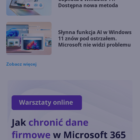
Dostępna nowa metoda
Słynna funkcja AI w Windows
11 znów pod ostrzałem.
Microsoft nie widzi problemu
Zobacz
więcej
Microsoft rezygnuje z
zapowiadanej funkcji
Copilota w Windows 11. Co go
zniechęciło?
Windows 11 staje się
platformą dla AI i agentów.
Nowości na Ignite 2025