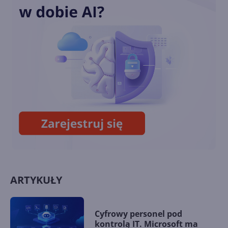
Nowe funkcje AI w Windows
11
Recall - flagowa funkcja AI w
Windows 11 w końcu wydana
ARTYKUŁY
Cyfrowy personel pod
kontrolą IT. Microsoft ma