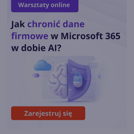
Generatywna AI na co
czwartym laptopie w 2024 r.
Kiedy zdominuje rynek?
Microsoft opatentował
udostępnianie obrazu z VR do
VR
8BitDo wypuści klawiaturę i
mysz w stylu retro Xboksa