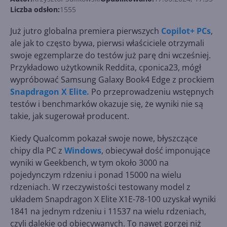
Liczba odsłon:
1555
Już jutro globalna premiera pierwszych
Copilot+ PCs
,
ale jak to często bywa, pierwsi właściciele otrzymali
swoje egzemplarze do testów już parę dni wcześniej.
Przykładowo użytkownik Reddita, cponica23, mógł
wypróbować Samsung Galaxy Book4 Edge z prockiem
Snapdragon X Elite.
Po przeprowadzeniu wstępnych
testów i benchmarków okazuje się, że wyniki nie są
takie, jak sugerował producent.
Kiedy Qualcomm pokazał swoje nowe, błyszczące
chipy dla PC z
Windows
, obiecywał dość imponujące
wyniki w Geekbench, w tym około 3000 na
pojedynczym rdzeniu i ponad 15000 na wielu
rdzeniach. W rzeczywistości testowany model z
układem Snapdragon X Elite X1E-78-100 uzyskał wyniki
1841 na jednym rdzeniu i 11537 na wielu rdzeniach,
czyli dalekie od obiecywanych. To nawet gorzej niż