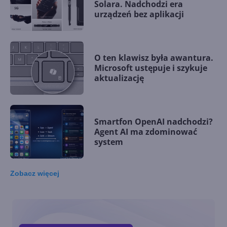
Solara. Nadchodzi era
urządzeń bez aplikacji
O ten klawisz była awantura.
Microsoft ustępuje i szykuje
aktualizację
Smartfon OpenAI nadchodzi?
Agent AI ma zdominować
system
Zobacz
więcej
Microsoft wprowadza
autorski akcelerator AI. Maia
200 kosi konkurencję