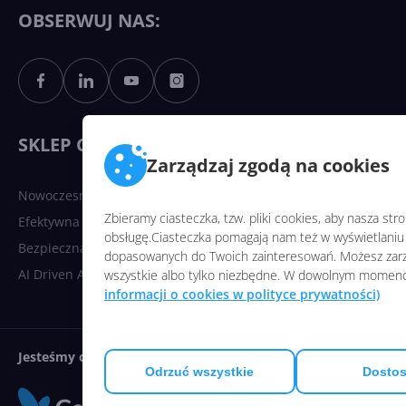
Copilotowi
OBSERWUJ NAS:
Sztuczna inteligencja po
polsku. Dość barier
językowych
SKLEP CENTRUMXP
Zarządzaj zgodą na cookies
Nowoczesna platforma danych
Zbieramy ciasteczka, tzw. pliki cookies, aby nasza st
Efektywna komunikacja
obsługę.Ciasteczka pomagają nam też w wyświetlaniu 
Bezpieczna infrastruktura chmurowa
dopasowanych do Twoich zainteresowań. Możesz zarz
AI Driven Apps
wszystkie albo tylko niezbędne. W dowolnym momenc
informacji o cookies w polityce prywatności)
Jesteśmy częścią:
Odrzuć wszystkie
Dostos