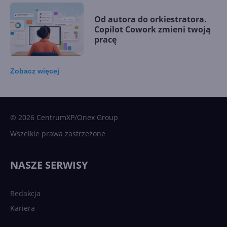
Od autora do orkiestratora.
Copilot Cowork zmieni twoją
pracę
Zobacz
więcej
15 kamieni milowych w
Microsoft AI. Tak rodziła się
sztuczna inteligencja
© 2026 CentrumXP/Onex Group
Wszelkie prawa zastrzeżone
Najnowsze trendy w AI. Co
wydarzy się w 2026 roku w
NASZE SERWISY
sztucznej inteligencji?
Redakcja
Kariera
Każdy komputer z Windows
11 to teraz AI PC dzięki