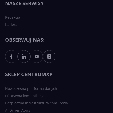
NASZE SERWISY
sztucznej inteligencji?
Redakcja
Kariera
Każdy komputer z Windows
11 to teraz AI PC dzięki
Copilotowi
OBSERWUJ NAS:
Sztuczna inteligencja po
polsku. Dość barier
językowych
SKLEP CENTRUMXP
Nowoczesna platforma danych
Efektywna komunikacja
Bezpieczna infrastruktura chmurowa
AI Driven Apps