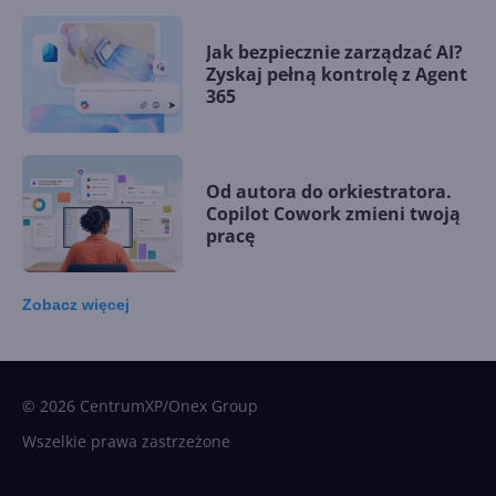
Jak bezpiecznie zarządzać AI?
Zyskaj pełną kontrolę z Agent
365
Od autora do orkiestratora.
Copilot Cowork zmieni twoją
pracę
Zobacz
więcej
15 kamieni milowych w
Microsoft AI. Tak rodziła się
sztuczna inteligencja
© 2026 CentrumXP/Onex Group
Wszelkie prawa zastrzeżone
Najnowsze trendy w AI. Co
wydarzy się w 2026 roku w