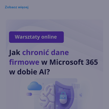
Zobacz
więcej
Co nowego w Excelu? Majowa
aktualizacja przynosi zmiany
w obsłudze Copilota
Nowe funkcje Worda ułatwią
pracę osobom z wadami
wzroku
Claude w Microsoft 365. Nowy
standard pracy z
dokumentami
Copilot zmienia Excela dzięki