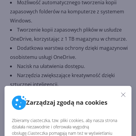
Możliwość automatycznego tworzenia kopii
zapasowych folderów na komputerze z systemem
Windows.
Tworzenie kopii zapasowych plików w usłudze
OneDrive, korzystając z 1 TB magazynu w chmurze.
Dodatkowa warstwa ochrony dzięki magazynowi
osobistemu usługi OneDrive.
Nacisk na ułatwienia dostępu.
Narzędzia zwiększające kreatywność dzięki
sztucznej inteligencji.
Zawartość Premium zwiększająca kreatywność.
Zarządzaj zgodą na cookies
Bieżąca pomoc techniczna.
Microsoft Teams w edycji konsumenckiej.
Zbieramy ciasteczka, tzw. pliki cookies, aby nasza strona
Nowa aplikacja Family Safety.
działała niezawodnie i oferowała wygodną
Zaawansowana korekta gramatyczna i
obsługę.Ciasteczka pomagają nam też w wyświetlaniu