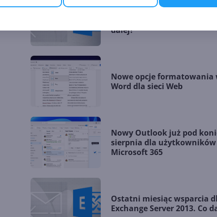
Niedługo koniec wsparcia d
ży
Exchange Server 2016 i 2019
dalej?
Nowe opcje formatowania
Word dla sieci Web
Nowy Outlook już pod koni
sierpnia dla użytkowników
Microsoft 365
Ostatni miesiąc wsparcia d
Exchange Server 2013. Co da