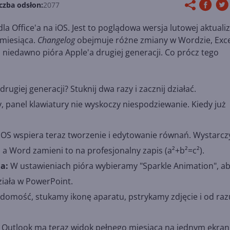
czba odsłon:
2077
la Office'a na iOS. Jest to poglądowa wersja lutowej aktualiz
 miesiąca.
Changelog
obejmuje różne zmiany w Wordzie, Exce
niedawno pióra Apple'a drugiej generacji. Co prócz tego
rugiej generacji? Stuknij dwa razy i zacznij działać.
, panel klawiatury nie wyskoczy niespodziewanie. Kiedy już
OS wspiera teraz tworzenie i edytowanie równań. Wystarcz
 a Word zamieni to na profesjonalny zapis (a²+b²=c²).
a:
W ustawieniach pióra wybieramy "Sparkle Animation", a
ziała w PowerPoint.
domość, stukamy ikonę aparatu, pstrykamy zdjęcie i od raz
Outlook ma teraz widok pełnego miesiąca na jednym ekrani