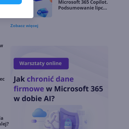
Microsoft 365 Copilot.
la
Podsumowanie lipca
. Co
2026
Zobacz
więcej
OpenAI tnie ceny
modeli GPT-5.6.
Odpowiedź na presję
 w
Chin
Miliardy z AI i
chmury. Microsoft
ec
ogłasza znakomite
wyniki i
superaplikację
Sztuczna inteligencja
wspiera odkrycia
naukowe. OpenAI
la
startuje z nowym
lej?
programem