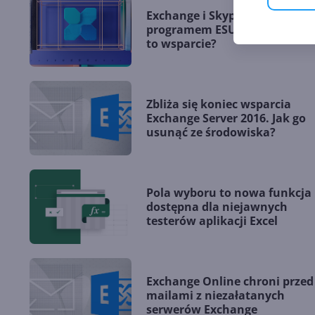
Exchange i Skype dla firm z
programem ESU. O ile przedłu
to wsparcie?
Zbliża się koniec wsparcia
Exchange Server 2016. Jak go
usunąć ze środowiska?
Pola wyboru to nowa funkcja
dostępna dla niejawnych
testerów aplikacji Excel
Exchange Online chroni przed
mailami z niezałatanych
serwerów Exchange