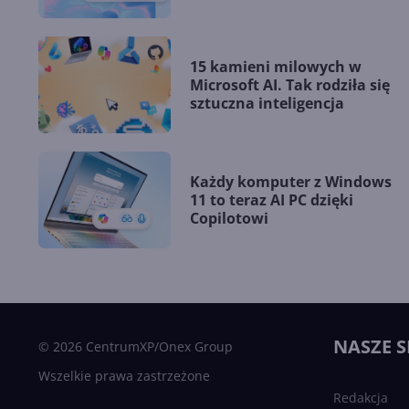
15 kamieni milowych w
Microsoft AI. Tak rodziła się
sztuczna inteligencja
Każdy komputer z Windows
11 to teraz AI PC dzięki
Copilotowi
NASZE S
© 2026 CentrumXP/Onex Group
Wszelkie prawa zastrzeżone
Redakcja