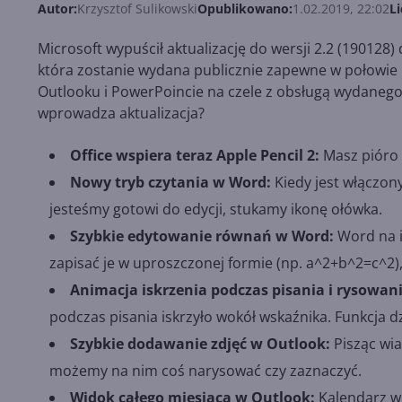
Autor:
Krzysztof Sulikowski
Opublikowano:
1.02.2019, 22:02
Li
Microsoft wypuścił aktualizację do wersji 2.2 (190128) d
która zostanie wydana publicznie zapewne w połowie
Outlooku i PowerPoincie na czele z obsługą wydanego 
wprowadza aktualizacja?
Office wspiera teraz Apple Pencil 2:
Masz pióro d
Nowy tryb czytania w Word:
Kiedy jest włączony
jesteśmy gotowi do edycji, stukamy ikonę ołówka.
Szybkie edytowanie równań w Word:
Word na i
zapisać je w uproszczonej formie (np. a^2+b^2=c^2),
Animacja iskrzenia podczas pisania i rysowani
podczas pisania iskrzyło wokół wskaźnika. Funkcja d
Szybkie dodawanie zdjęć w Outlook:
Pisząc wia
możemy na nim coś narysować czy zaznaczyć.
Widok całego miesiąca w Outlook:
Kalendarz w 