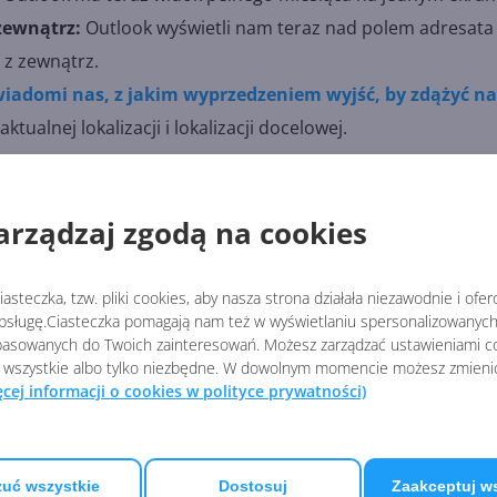
zewnątrz:
Outlook wyświetli nam teraz nad polem adresata
 z zewnątrz.
iadomi nas, z jakim wyprzedzeniem wyjść, by zdążyć na
tualnej lokalizacji i lokalizacji docelowej.
na na razie tylko Insiderom. Aby ją pobrać, użytkownicy iO
arządzaj zgodą na cookies
asteczka, tzw. pliki cookies, aby nasza strona działała niezawodnie i ofe
sługę.Ciasteczka pomagają nam też w wyświetlaniu spersonalizowanych 
er-update-adds-support-for-apple-pencil-2-new-reading-mod
asowanych do Twoich zainteresowań. Możesz zarządzać ustawieniami co
 wszystkie albo tylko niezbędne. W dowolnym momencie możesz zmieni
ęcej informacji o cookies w polityce prywatności)
FFICE
uć wszystkie
Dostosuj
Zaakceptuj w