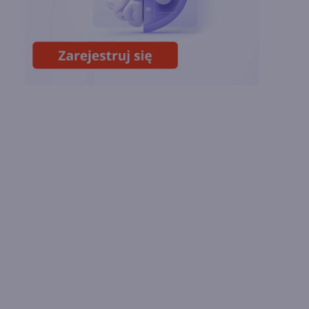
Lipcowa aktualizacja
Copilota w Excelu.
Duże zmiany dzięki
GPT i Claude Opus