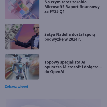
Na czym teraz zarabia
Microsoft? Raport finansowy
za FY25 Q1
Satya Nadella dostał sporą
podwyżkę w 2024 r.
Topowy specjalista AI
opuszcza Microsoft i dołącza...
do OpenAI
Zobacz
więcej
Nvidia wyprzedza Microsoft i
staje się drugą najcenniejszą
firmą na świecie