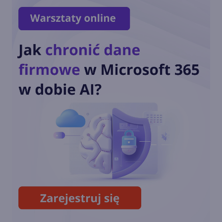
Wystartowała rejestracja na
Microsoft Ignite 2024
Jak zarabia Microsoft? Raport
finansowy za FY24 Q4 i
podsumowanie roku
Microsoft i Google pobierają
więcej prądu niż ponad 100
krajów