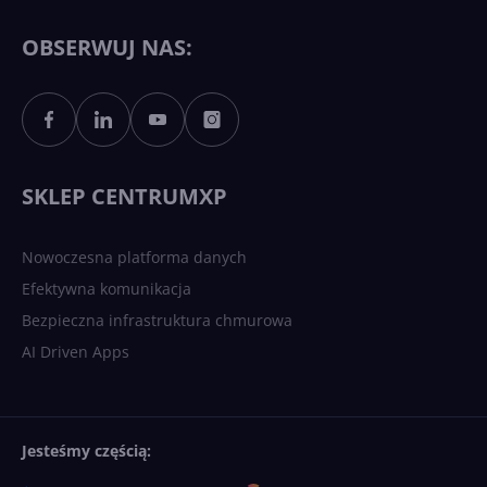
11 to teraz AI PC dzięki
Copilotowi
OBSERWUJ NAS:
Sztuczna inteligencja po
polsku. Dość barier
językowych
SKLEP CENTRUMXP
Nowoczesna platforma danych
Efektywna komunikacja
Bezpieczna infrastruktura chmurowa
AI Driven Apps
Jesteśmy częścią: