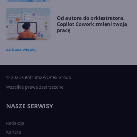
Od autora do orkiestratora.
Copilot Cowork zmieni twoją
pracę
Zobacz
więcej
15 kamieni milowych w
Microsoft AI. Tak rodziła się
sztuczna inteligencja
© 2026 CentrumXP/Onex Group
Wszelkie prawa zastrzeżone
Najnowsze trendy w AI. Co
wydarzy się w 2026 roku w
NASZE SERWISY
sztucznej inteligencji?
Redakcja
Kariera
Każdy komputer z Windows