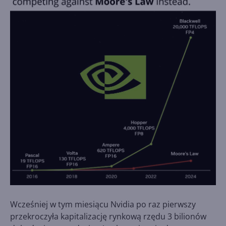
Wcześniej w tym miesiącu Nvidia po raz pierwszy
przekroczyła kapitalizację rynkową rzędu 3 bilionów